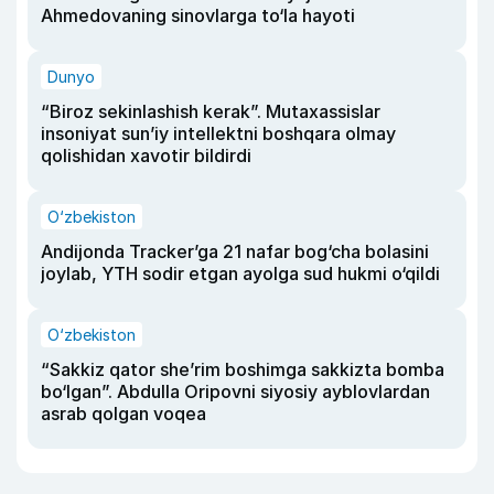
Ahmedovaning sinovlarga to‘la hayoti
Dunyo
“Biroz sekinlashish kerak”. Mutaxassislar
insoniyat sun’iy intellektni boshqara olmay
qolishidan xavotir bildirdi
O‘zbekiston
Andijonda Tracker’ga 21 nafar bog‘cha bolasini
joylab, YTH sodir etgan ayolga sud hukmi o‘qildi
O‘zbekiston
“Sakkiz qator she’rim boshimga sakkizta bomba
bo‘lgan”. Abdulla Oripovni siyosiy ayblovlardan
asrab qolgan voqea