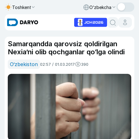
Toshkent
O‘zbekcha
Samarqandda qarovsiz qoldirilgan
Nexia’ni olib qochganlar qo‘lga olindi
O‘zbekiston
02:57 / 01.03.2017
390