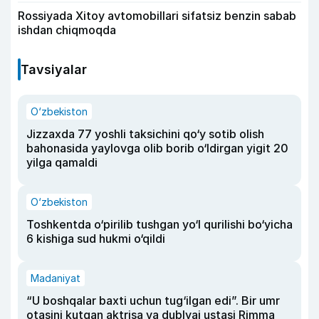
Rossiyada Xitoy avtomobillari sifatsiz benzin sabab
ishdan chiqmoqda
Tavsiyalar
O‘zbekiston
Jizzaxda 77 yoshli taksichini qo‘y sotib olish
bahonasida yaylovga olib borib o‘ldirgan yigit 20
yilga qamaldi
O‘zbekiston
Toshkentda o‘pirilib tushgan yo‘l qurilishi bo‘yicha
6 kishiga sud hukmi o‘qildi
Madaniyat
“U boshqalar baxti uchun tug‘ilgan edi”. Bir umr
otasini kutgan aktrisa va dublyaj ustasi Rimma