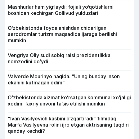
Mashhurlar ham yig‘laydi: fojiali yo‘qotishlarni
boshidan kechirgan Gollivud yulduzlari
O‘zbekistonda foydalanishdan chiqarilgan
aerodromlar turizm maqsadida ijaraga berilishi
mumkin
Vengriya Oliy sudi sobiq raisi prezidentlikka
nomzodini qoʻydi
Valverde Mourinyo haqida: “Uning bunday inson
ekanini kutmagan edim”
Oʻzbekistonda xizmat koʻrsatgan kommunal xoʻjaligi
xodimi faxriy unvoni taʼsis etilishi mumkin
“Ivan Vasilyevich kasbini o‘zgartiradi” filmidagi
Marfa Vasilyevna rolini ijro etgan aktrisaning taqdiri
qanday kechdi?