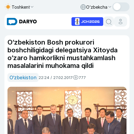
Toshkent
O‘zbekcha
O‘zbekiston Bosh prokurori
boshchiligidagi delegatsiya Xitoyda
o‘zaro hamkorlikni mustahkamlash
masalalarini muhokama qildi
O‘zbekiston
22:24 / 27.02.2017
777