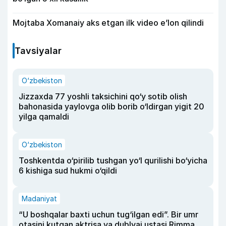
Mojtaba Xomanaiy aks etgan ilk video e’lon qilindi
Tavsiyalar
O‘zbekiston
Jizzaxda 77 yoshli taksichini qo‘y sotib olish
bahonasida yaylovga olib borib o‘ldirgan yigit 20
yilga qamaldi
O‘zbekiston
Toshkentda o‘pirilib tushgan yo‘l qurilishi bo‘yicha
6 kishiga sud hukmi o‘qildi
Madaniyat
“U boshqalar baxti uchun tug‘ilgan edi”. Bir umr
otasini kutgan aktrisa va dublyaj ustasi Rimma