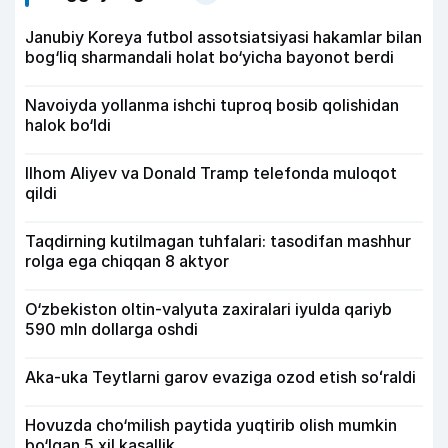
Janubiy Koreya futbol assotsiatsiyasi hakamlar bilan
bog‘liq sharmandali holat bo‘yicha bayonot berdi
Navoiyda yollanma ishchi tuproq bosib qolishidan
halok bo‘ldi
Ilhom Aliyev va Donald Tramp telefonda muloqot
qildi
Taqdirning kutilmagan tuhfalari: tasodifan mashhur
rolga ega chiqqan 8 aktyor
O‘zbekiston oltin-valyuta zaxiralari iyulda qariyb
590 mln dollarga oshdi
Aka-uka Teytlarni garov evaziga ozod etish soʻraldi
Hovuzda cho‘milish paytida yuqtirib olish mumkin
bo‘lgan 5 xil kasallik