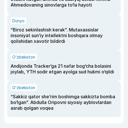
Ahmedovaning sinovlarga to‘la hayoti
Dunyo
“Biroz sekinlashish kerak”. Mutaxassislar
insoniyat sun’iy intellektni boshqara olmay
qolishidan xavotir bildirdi
O‘zbekiston
Andijonda Tracker’ga 21 nafar bog‘cha bolasini
joylab, YTH sodir etgan ayolga sud hukmi o‘qildi
O‘zbekiston
“Sakkiz qator she’rim boshimga sakkizta bomba
bo‘lgan”. Abdulla Oripovni siyosiy ayblovlardan
asrab qolgan voqea