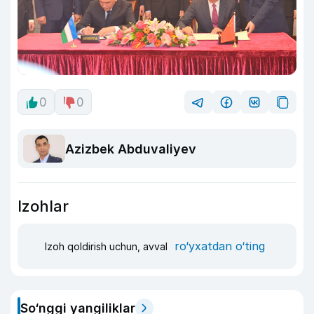
0
0
Azizbek Abduvaliyev
Izohlar
ro‘yxatdan o‘ting
Izoh qoldirish uchun, avval
So‘nggi yangiliklar