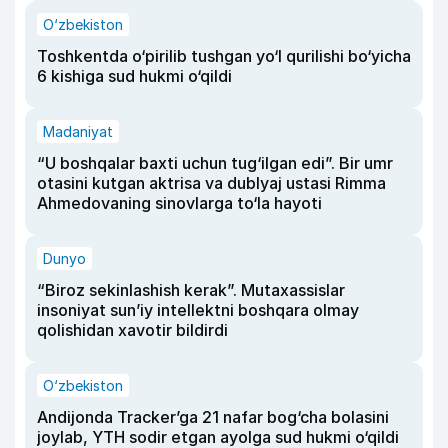
O‘zbekiston
Toshkentda o‘pirilib tushgan yo‘l qurilishi bo‘yicha
6 kishiga sud hukmi o‘qildi
Madaniyat
“U boshqalar baxti uchun tug‘ilgan edi”. Bir umr
otasini kutgan aktrisa va dublyaj ustasi Rimma
Ahmedovaning sinovlarga to‘la hayoti
Dunyo
“Biroz sekinlashish kerak”. Mutaxassislar
insoniyat sun’iy intellektni boshqara olmay
qolishidan xavotir bildirdi
O‘zbekiston
Andijonda Tracker’ga 21 nafar bog‘cha bolasini
joylab, YTH sodir etgan ayolga sud hukmi o‘qildi