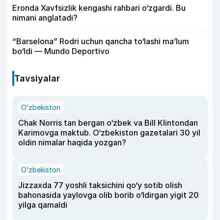
Eronda Xavfsizlik kengashi rahbari o‘zgardi. Bu
nimani anglatadi?
“Barselona” Rodri uchun qancha to‘lashi ma’lum
bo‘ldi — Mundo Deportivo
Tavsiyalar
O‘zbekiston
Chak Norris tan bergan o‘zbek va Bill Klintondan
Karimovga maktub. O‘zbekiston gazetalari 30 yil
oldin nimalar haqida yozgan?
O‘zbekiston
Jizzaxda 77 yoshli taksichini qo‘y sotib olish
bahonasida yaylovga olib borib o‘ldirgan yigit 20
yilga qamaldi