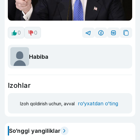
0
0
Habiba
Izohlar
ro‘yxatdan o‘ting
Izoh qoldirish uchun, avval
So‘nggi yangiliklar