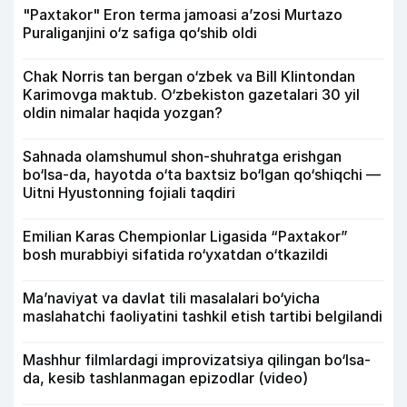
"Paxtakor" Eron terma jamoasi a’zosi Murtazo
Puraliganjini o‘z safiga qo‘shib oldi
Chak Norris tan bergan o‘zbek va Bill Klintondan
Karimovga maktub. O‘zbekiston gazetalari 30 yil
oldin nimalar haqida yozgan?
Sahnada olamshumul shon-shuhratga erishgan
bo‘lsa-da, hayotda o‘ta baxtsiz bo‘lgan qo‘shiqchi —
Uitni Hyustonning fojiali taqdiri
Emilian Karas Chempionlar Ligasida “Paxtakor”
bosh murabbiyi sifatida ro‘yxatdan o‘tkazildi
Ma’naviyat va davlat tili masalalari bo‘yicha
maslahatchi faoliyatini tashkil etish tartibi belgilandi
Mashhur filmlardagi improvizatsiya qilingan bo‘lsa-
da, kesib tashlanmagan epizodlar (video)