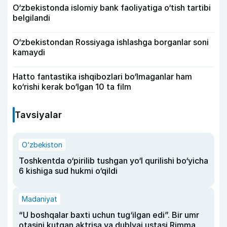
O‘zbekistonda islomiy bank faoliyatiga o‘tish tartibi
belgilandi
O‘zbekistondan Rossiyaga ishlashga borganlar soni
kamaydi
Hatto fantastika ishqibozlari bo‘lmaganlar ham
ko‘rishi kerak bo‘lgan 10 ta film
Tavsiyalar
O‘zbekiston
Toshkentda o‘pirilib tushgan yo‘l qurilishi bo‘yicha
6 kishiga sud hukmi o‘qildi
Madaniyat
“U boshqalar baxti uchun tug‘ilgan edi”. Bir umr
otasini kutgan aktrisa va dublyaj ustasi Rimma