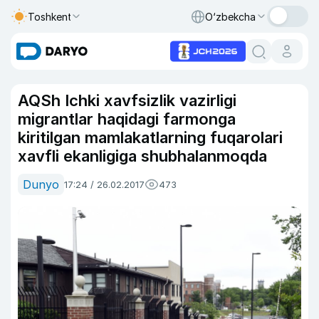
Toshkent
O‘zbekcha
AQSh Ichki xavfsizlik vazirligi
migrantlar haqidagi farmonga
kiritilgan mamlakatlarning fuqarolari
xavfli ekanligiga shubhalanmoqda
Dunyo
17:24 / 26.02.2017
473