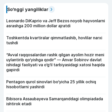
So‘nggi yangiliklar
Leonardo DiKaprio va Jeff Bezos noyob hayvonlarni
asrashga 200 million dollar ajratdi
Toshkentda kvartiralar qimmatlashib, hovlilar narxi
tushdi
“Avval raqqosalardan rashk qilgan ayolim hozir meni
uylantirib qo‘yishga qodir” — Anvar Sobirov davlat
ishidagi faoliyati va o‘g‘il tarbiyasidagi xatosi haqida
gapirdi
Pentagon qurol sinovlari bo‘yicha 25 yillik ochiq
hisobotlarni yashirdi
Bibisora Assaubayeva Samarqanddagi olimpiadada
ishtirok etadi