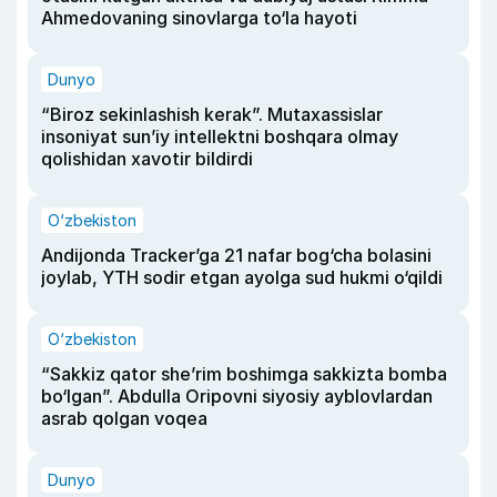
Ahmedovaning sinovlarga to‘la hayoti
Dunyo
“Biroz sekinlashish kerak”. Mutaxassislar
insoniyat sun’iy intellektni boshqara olmay
qolishidan xavotir bildirdi
O‘zbekiston
Andijonda Tracker’ga 21 nafar bog‘cha bolasini
joylab, YTH sodir etgan ayolga sud hukmi o‘qildi
O‘zbekiston
“Sakkiz qator she’rim boshimga sakkizta bomba
bo‘lgan”. Abdulla Oripovni siyosiy ayblovlardan
asrab qolgan voqea
Dunyo