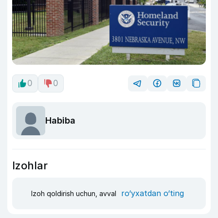
0
0
Habiba
Izohlar
ro‘yxatdan o‘ting
Izoh qoldirish uchun, avval