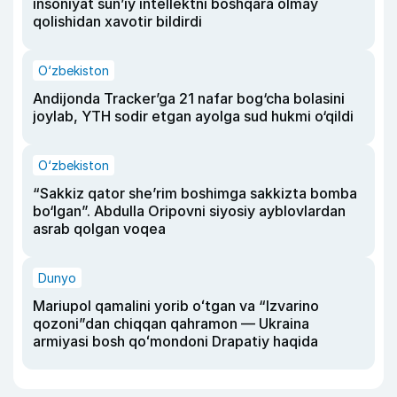
insoniyat sun’iy intellektni boshqara olmay
qolishidan xavotir bildirdi
O‘zbekiston
Andijonda Tracker’ga 21 nafar bog‘cha bolasini
joylab, YTH sodir etgan ayolga sud hukmi o‘qildi
O‘zbekiston
“Sakkiz qator she’rim boshimga sakkizta bomba
bo‘lgan”. Abdulla Oripovni siyosiy ayblovlardan
asrab qolgan voqea
Dunyo
Mariupol qamalini yorib oʻtgan va “Izvarino
qozoni”dan chiqqan qahramon — Ukraina
armiyasi bosh qoʻmondoni Drapatiy haqida