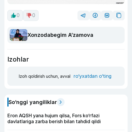
0
0
Xonzodabegim A’zamova
Izohlar
ro‘yxatdan o‘ting
Izoh qoldirish uchun, avval
So‘nggi yangiliklar
Eron AQSH yana hujum qilsa, Fors ko‘rfazi
davlatlariga zarba berish bilan tahdid qildi