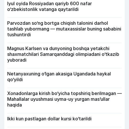
Iyul oyida Rossiyadan qariyb 600 nafar
o‘zbekistonlik vatanga qaytarildi
Parvozdan so‘ng bortga chiqish talonini darhol
tashlab yubormang — mutaxassislar buning sababini
tushuntirdi
Magnus Karlsen va dunyoning boshqa yetakchi
shaxmatchilari Samarqanddagi olimpiadani o‘tkazib
yuboradi
Netanyaxuning o‘lgan akasiga Ugandada haykal
qo‘yildi
Xonadonlarga kirish bo‘yicha topshiriq berilmagan —
Mahallalar uyushmasi uyma-uy yurgan mas’ullar
haqida
Ikki kun pastlagan dollar kursi ko‘tarildi