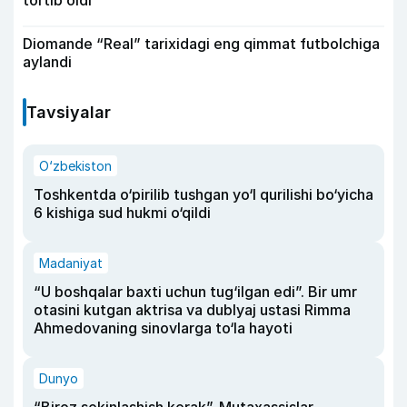
Diomande “Real” tarixidagi eng qimmat futbolchiga
aylandi
Tavsiyalar
O‘zbekiston
Toshkentda o‘pirilib tushgan yo‘l qurilishi bo‘yicha
6 kishiga sud hukmi o‘qildi
Madaniyat
“U boshqalar baxti uchun tug‘ilgan edi”. Bir umr
otasini kutgan aktrisa va dublyaj ustasi Rimma
Ahmedovaning sinovlarga to‘la hayoti
Dunyo
“Biroz sekinlashish kerak”. Mutaxassislar