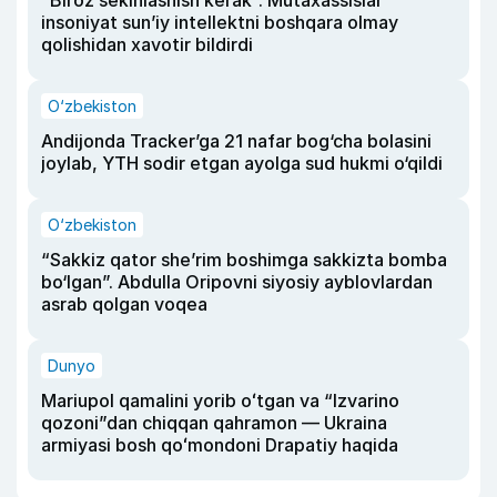
insoniyat sun’iy intellektni boshqara olmay
qolishidan xavotir bildirdi
O‘zbekiston
Andijonda Tracker’ga 21 nafar bog‘cha bolasini
joylab, YTH sodir etgan ayolga sud hukmi o‘qildi
O‘zbekiston
“Sakkiz qator she’rim boshimga sakkizta bomba
bo‘lgan”. Abdulla Oripovni siyosiy ayblovlardan
asrab qolgan voqea
Dunyo
Mariupol qamalini yorib oʻtgan va “Izvarino
qozoni”dan chiqqan qahramon — Ukraina
armiyasi bosh qoʻmondoni Drapatiy haqida