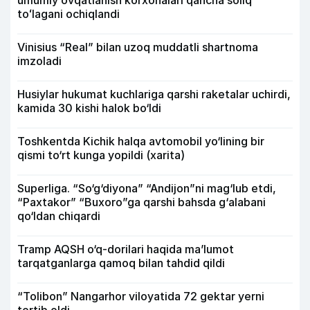
toʻlagani ochiqlandi
Vinisius “Real” bilan uzoq muddatli shartnoma
imzoladi
Husiylar hukumat kuchlariga qarshi raketalar uchirdi,
kamida 30 kishi halok bo‘ldi
Toshkentda Kichik halqa avtomobil yo‘lining bir
qismi to‘rt kunga yopildi (xarita)
Superliga. “So‘g‘diyona” “Andijon”ni mag‘lub etdi,
“Paxtakor” “Buxoro”ga qarshi bahsda g‘alabani
qo‘ldan chiqardi
Tramp AQSH o‘q-dorilari haqida ma’lumot
tarqatganlarga qamoq bilan tahdid qildi
“Tolibon” Nangarhor viloyatida 72 gektar yerni
tortib oldi