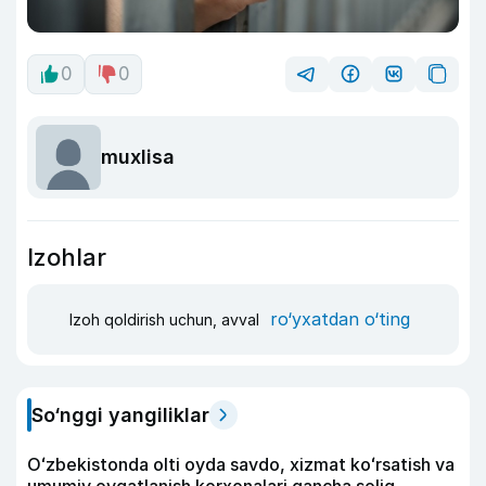
0
0
muxlisa
Izohlar
ro‘yxatdan o‘ting
Izoh qoldirish uchun, avval
So‘nggi yangiliklar
Oʻzbekistonda olti oyda savdo, xizmat koʻrsatish va
umumiy ovqatlanish korxonalari qancha soliq