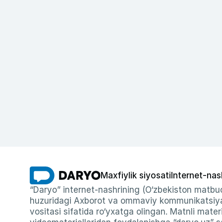
Maxfiylik siyosati
Internet-nas
“Daryo” internet-nashrining (O‘zbekiston matbuo
huzuridagi Axborot va ommaviy kommunikatsiyal
vositasi sifatida ro‘yxatga olingan. Matnli materi