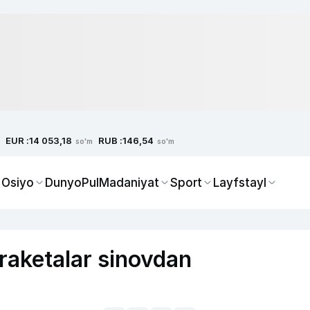
EUR :
RUB :
14 053,18
146,54
so'm
so'm
 Osiyo
Dunyo
Pul
Madaniyat
Sport
Layfstayl
 raketalar sinovdan