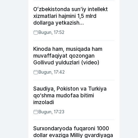
Oʻzbekistonda sunʼiy intellekt
xizmatlari hajmini 1,5 mlrd
dollarga yetkazish
rejalashtirilmoqda
Bugun, 17:52
Kinoda ham, musiqada ham
muvaffaqiyat qozongan
Gollivud yulduzlari (video)
Bugun, 17:42
Saudiya, Pokiston va Turkiya
qo‘shma mudofaa bitimi
imzoladi
Bugun, 17:23
Surxondaryoda fuqaroni 1000
dollar evaziga Milliy gvardiyaga