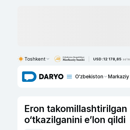
Toshkent
USD :
12 178,85
so'm
O‘zbekiston
Markaziy
Eron takomillashtirilgan
o‘tkazilganini e’lon qildi