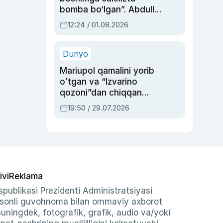
bomba bo‘lgan”. Abdulla
Oripovni siyosiy
12:24 / 01.08.2026
ayblovlardan asrab
qolgan voqea
Dunyo
Mariupol qamalini yorib
oʻtgan va “Izvarino
qozoni”dan chiqqan
qahramon — Ukraina
19:50 / 29.07.2026
armiyasi bosh
qoʻmondoni Drapatiy
haqida
ivi
Reklama
publikasi Prezidenti Administratsiyasi
-sonli guvohnoma bilan ommaviy axborot
shuningdek, fotografik, grafik, audio va/yoki