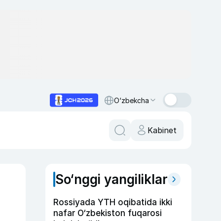
O‘zbekcha
Kabinet
So‘nggi yangiliklar
Rossiyada YTH oqibatida ikki
nafar O‘zbekiston fuqarosi