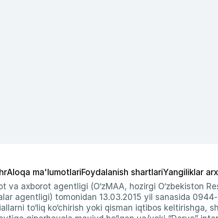
hr
Aloqa ma'lumotlari
Foydalanish shartlari
Yangiliklar arx
t va axborot agentligi (O‘zMAA, hozirgi O‘zbekiston Res
ar agentligi) tomonidan 13.03.2015 yil sanasida 0944
allarni to‘liq ko‘chirish yoki qisman iqtibos keltirishga, 