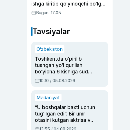
ishga kiritib qo‘ymoqchi bo‘lgan
shaxs ushlandi
Bugun, 17:05
Tavsiyalar
O‘zbekiston
Toshkentda o‘pirilib
tushgan yo‘l qurilishi
bo‘yicha 6 kishiga sud
hukmi o‘qildi
10:10 / 05.08.2026
Madaniyat
“U boshqalar baxti uchun
tug‘ilgan edi”. Bir umr
otasini kutgan aktrisa va
dublyaj ustasi Rimma
13:55 / 04.08.2026