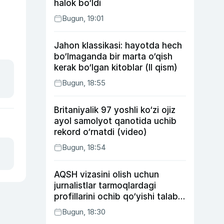
halok bo‘ldi
Bugun, 19:01
Jahon klassikasi: hayotda hech
bo‘lmaganda bir marta o‘qish
kerak bo‘lgan kitoblar (II qism)
Bugun, 18:55
Britaniyalik 97 yoshli ko‘zi ojiz
ayol samolyot qanotida uchib
rekord o‘rnatdi (video)
Bugun, 18:54
AQSH vizasini olish uchun
jurnalistlar tarmoqlardagi
profillarini ochib qo‘yishi talab
etilishi mumkin
Bugun, 18:30