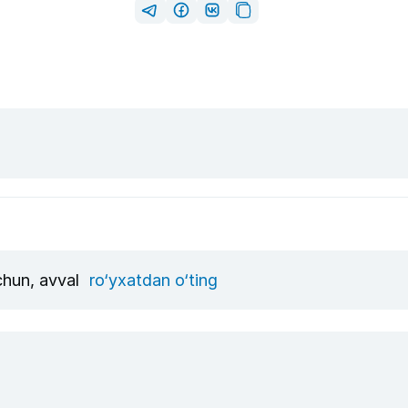
uchun, avval
ro‘yxatdan o‘ting