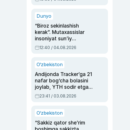
Ahmedovaning
sinovlarga to‘la hayoti
Dunyo
“Biroz sekinlashish
kerak”. Mutaxassislar
insoniyat sun’iy
intellektni boshqara
12:40 / 04.08.2026
olmay qolishidan xavotir
bildirdi
O‘zbekiston
Andijonda Tracker’ga 21
nafar bog‘cha bolasini
joylab, YTH sodir etgan
ayolga sud hukmi o‘qildi
23:41 / 03.08.2026
O‘zbekiston
“Sakkiz qator she’rim
boshimga sakkizta