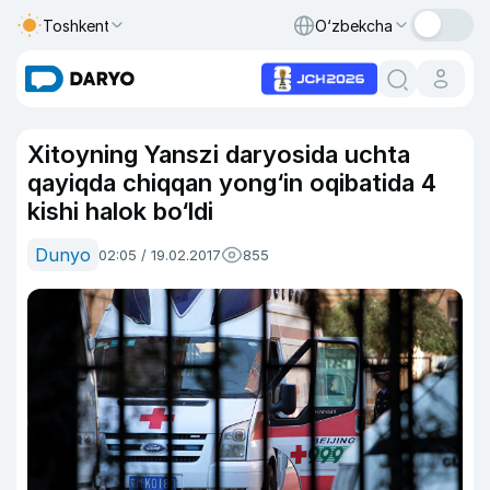
Toshkent
O‘zbekcha
Xitoyning Yanszi daryosida uchta
qayiqda chiqqan yong‘in oqibatida 4
kishi halok bo‘ldi
Dunyo
02:05 / 19.02.2017
855