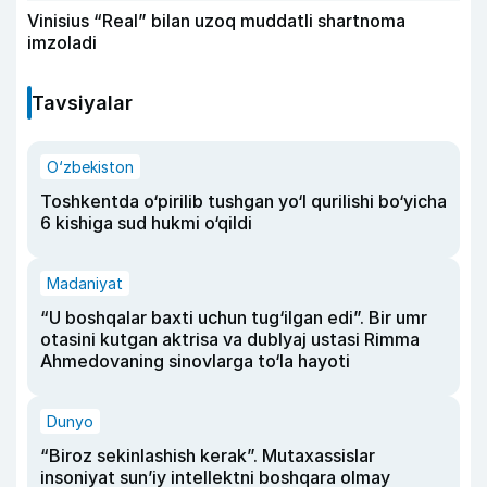
Vinisius “Real” bilan uzoq muddatli shartnoma
imzoladi
Tavsiyalar
O‘zbekiston
Toshkentda o‘pirilib tushgan yo‘l qurilishi bo‘yicha
6 kishiga sud hukmi o‘qildi
Madaniyat
“U boshqalar baxti uchun tug‘ilgan edi”. Bir umr
otasini kutgan aktrisa va dublyaj ustasi Rimma
Ahmedovaning sinovlarga to‘la hayoti
Dunyo
“Biroz sekinlashish kerak”. Mutaxassislar
insoniyat sun’iy intellektni boshqara olmay