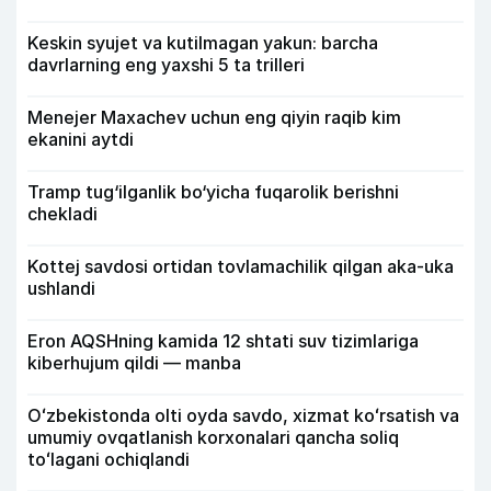
Keskin syujet va kutilmagan yakun: barcha
davrlarning eng yaxshi 5 ta trilleri
Menejer Maxachev uchun eng qiyin raqib kim
ekanini aytdi
Tramp tug‘ilganlik bo‘yicha fuqarolik berishni
chekladi
Kottej savdosi ortidan tovlamachilik qilgan aka-uka
ushlandi
Eron AQSHning kamida 12 shtati suv tizimlariga
kiberhujum qildi — manba
Oʻzbekistonda olti oyda savdo, xizmat koʻrsatish va
umumiy ovqatlanish korxonalari qancha soliq
toʻlagani ochiqlandi