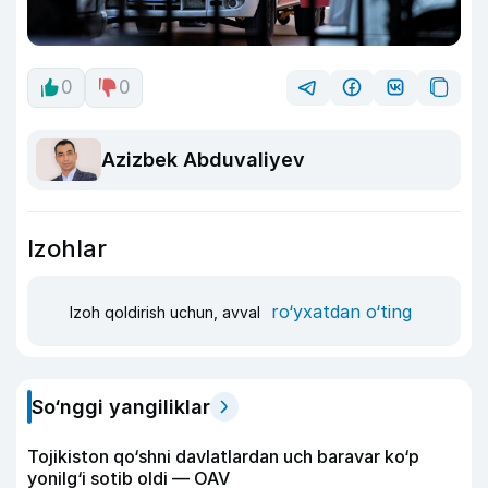
0
0
Azizbek Abduvaliyev
Izohlar
ro‘yxatdan o‘ting
Izoh qoldirish uchun, avval
So‘nggi yangiliklar
Tojikiston qo‘shni davlatlardan uch baravar ko‘p
yonilg‘i sotib oldi — OAV