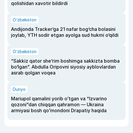
qolishidan xavotir bildirdi
O‘zbekiston
Andijonda Tracker’ga 21 nafar bog‘cha bolasini
joylab, YTH sodir etgan ayolga sud hukmi o‘qildi
O‘zbekiston
“Sakkiz qator she’rim boshimga sakkizta bomba
bo‘lgan”. Abdulla Oripovni siyosiy ayblovlardan
asrab qolgan voqea
Dunyo
Mariupol qamalini yorib oʻtgan va “Izvarino
qozoni”dan chiqqan qahramon — Ukraina
armiyasi bosh qoʻmondoni Drapatiy haqida