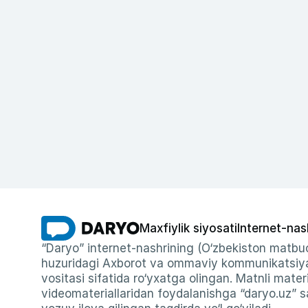
Maxfiylik siyosati
Internet-nas
“Daryo” internet-nashrining (O‘zbekiston matbuo
huzuridagi Axborot va ommaviy kommunikatsiyal
vositasi sifatida ro‘yxatga olingan. Matnli materi
videomateriallaridan foydalanishga “daryo.uz” sa