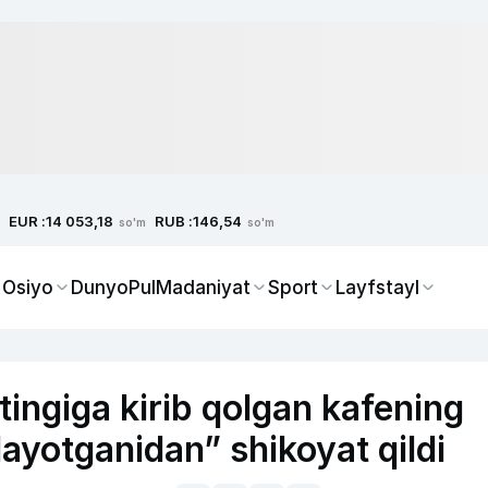
EUR :
RUB :
14 053,18
146,54
so'm
so'm
 Osiyo
Dunyo
Pul
Madaniyat
Sport
Layfstayl
tingiga kirib qolgan kafening
layotganidan” shikoyat qildi