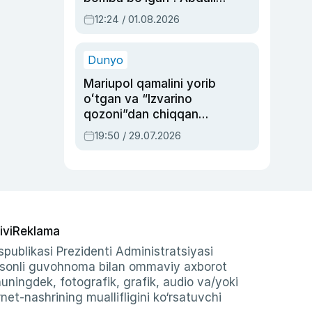
Oripovni siyosiy
12:24 / 01.08.2026
ayblovlardan asrab
qolgan voqea
Dunyo
Mariupol qamalini yorib
oʻtgan va “Izvarino
qozoni”dan chiqqan
qahramon — Ukraina
19:50 / 29.07.2026
armiyasi bosh
qoʻmondoni Drapatiy
haqida
ivi
Reklama
publikasi Prezidenti Administratsiyasi
-sonli guvohnoma bilan ommaviy axborot
shuningdek, fotografik, grafik, audio va/yoki
et-nashrining muallifligini ko‘rsatuvchi