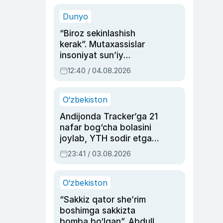
sinovlarga to‘la hayoti
Dunyo
“Biroz sekinlashish
kerak”. Mutaxassislar
insoniyat sun’iy
intellektni boshqara
12:40 / 04.08.2026
olmay qolishidan xavotir
bildirdi
O‘zbekiston
Andijonda Tracker’ga 21
nafar bog‘cha bolasini
joylab, YTH sodir etgan
ayolga sud hukmi o‘qildi
23:41 / 03.08.2026
O‘zbekiston
“Sakkiz qator she’rim
boshimga sakkizta
bomba bo‘lgan”. Abdulla