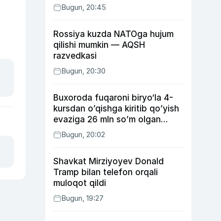
Bugun, 20:45
Rossiya kuzda NATOga hujum
qilishi mumkin — AQSH
razvedkasi
Bugun, 20:30
Buxoroda fuqaroni biryo‘la 4-
kursdan o’qishga kiritib qo’yish
evaziga 26 mln so’m olgan
shaxs ushlandi
Bugun, 20:02
Shavkat Mirziyoyev Donald
Tramp bilan telefon orqali
muloqot qildi
Bugun, 19:27