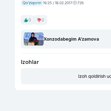
Qo‘ziqorin
19:25 / 18.02.2017
726
0
0
Xonzodabegim A’zamova
Izohlar
Izoh qoldirish 