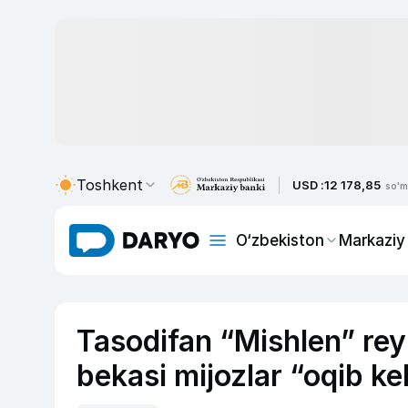
Toshkent
USD :
12 178,85
so'm
O‘zbekiston
Markaziy
Tasodifan “Mishlen” rey
bekasi mijozlar “oqib ke