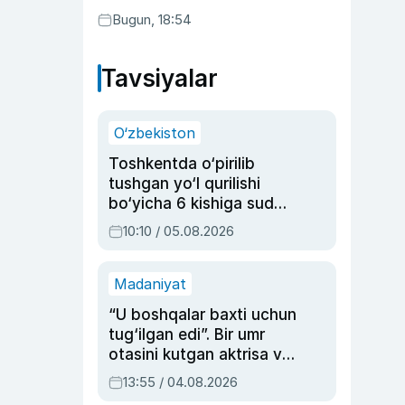
Bugun, 18:54
Tavsiyalar
O‘zbekiston
Toshkentda o‘pirilib
tushgan yo‘l qurilishi
bo‘yicha 6 kishiga sud
hukmi o‘qildi
10:10 / 05.08.2026
Madaniyat
“U boshqalar baxti uchun
tug‘ilgan edi”. Bir umr
otasini kutgan aktrisa va
dublyaj ustasi Rimma
13:55 / 04.08.2026
Ahmedovaning