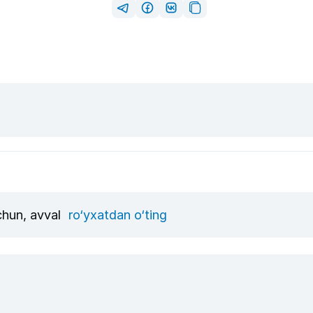
uchun, avval
ro‘yxatdan o‘ting