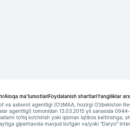
hr
Aloqa ma'lumotlari
Foydalanish shartlari
Yangiliklar arx
t va axborot agentligi (O‘zMAA, hozirgi O‘zbekiston Res
ar agentligi) tomonidan 13.03.2015 yil sanasida 0944
allarni to‘liq ko‘chirish yoki qisman iqtibos keltirishga, 
ytiga giperhavola mavjud bo‘lgan va/yoki “Daryo” intern