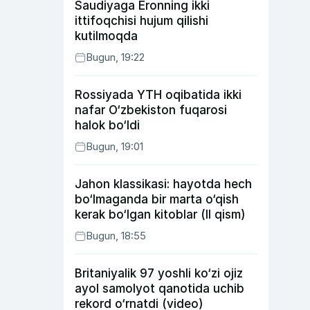
Saudiyaga Eronning ikki
ittifoqchisi hujum qilishi
kutilmoqda
Bugun, 19:22
Rossiyada YTH oqibatida ikki
nafar O‘zbekiston fuqarosi
halok bo‘ldi
Bugun, 19:01
Jahon klassikasi: hayotda hech
bo‘lmaganda bir marta o‘qish
kerak bo‘lgan kitoblar (II qism)
Bugun, 18:55
Britaniyalik 97 yoshli ko‘zi ojiz
ayol samolyot qanotida uchib
rekord o‘rnatdi (video)