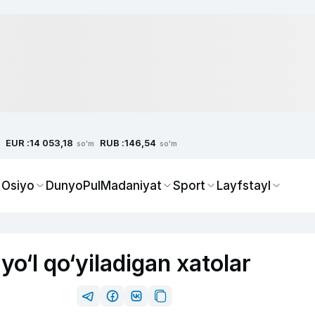
EUR :
RUB :
14 053,18
146,54
so'm
so'm
 Osiyo
Dunyo
Pul
Madaniyat
Sport
Layfstayl
o‘l qo‘yiladigan xatolar