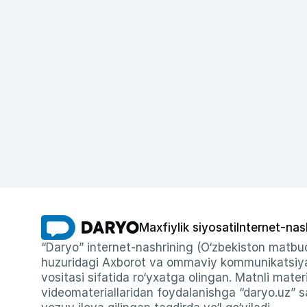
Maxfiylik siyosati
Internet-nas
“Daryo” internet-nashrining (O‘zbekiston matbuo
huzuridagi Axborot va ommaviy kommunikatsiyal
vositasi sifatida ro‘yxatga olingan. Matnli materi
videomateriallaridan foydalanishga “daryo.uz” sa