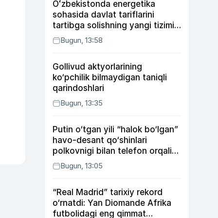
Oʻzbekistonda energetika
sohasida davlat tariflarini
tartibga solishning yangi tizimi
joriy etildi
Bugun, 13:58
Gollivud aktyorlarining
ko‘pchilik bilmaydigan taniqli
qarindoshlari
Bugun, 13:35
Putin o‘tgan yili “halok bo‘lgan”
havo-desant qo‘shinlari
polkovnigi bilan telefon orqali
suhbatlashdi
Bugun, 13:05
“Real Madrid” tarixiy rekord
o‘rnatdi: Yan Diomande Afrika
futbolidagi eng qimmat