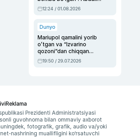
Oripovni siyosiy
12:24 / 01.08.2026
ayblovlardan asrab
qolgan voqea
Dunyo
Mariupol qamalini yorib
oʻtgan va “Izvarino
qozoni”dan chiqqan
qahramon — Ukraina
19:50 / 29.07.2026
armiyasi bosh
qoʻmondoni Drapatiy
haqida
ivi
Reklama
publikasi Prezidenti Administratsiyasi
-sonli guvohnoma bilan ommaviy axborot
shuningdek, fotografik, grafik, audio va/yoki
et-nashrining muallifligini ko‘rsatuvchi