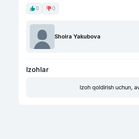
0
0
Shoira Yakubova
Izohlar
Izoh qoldirish uchun, a