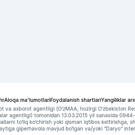
hr
Aloqa ma'lumotlari
Foydalanish shartlari
Yangiliklar arx
t va axborot agentligi (O‘zMAA, hozirgi O‘zbekiston Res
ar agentligi) tomonidan 13.03.2015 yil sanasida 0944
allarni to‘liq ko‘chirish yoki qisman iqtibos keltirishga, 
ytiga giperhavola mavjud bo‘lgan va/yoki “Daryo” intern