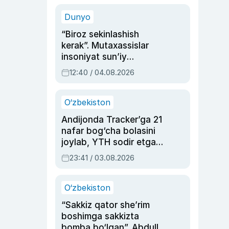
sinovlarga to‘la hayoti
Dunyo
“Biroz sekinlashish
kerak”. Mutaxassislar
insoniyat sun’iy
intellektni boshqara
12:40 / 04.08.2026
olmay qolishidan xavotir
bildirdi
O‘zbekiston
Andijonda Tracker’ga 21
nafar bog‘cha bolasini
joylab, YTH sodir etgan
ayolga sud hukmi o‘qildi
23:41 / 03.08.2026
O‘zbekiston
“Sakkiz qator she’rim
boshimga sakkizta
bomba bo‘lgan”. Abdulla