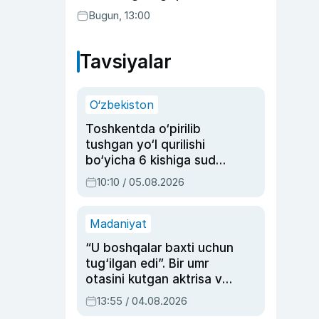
transferga aylandi
Bugun, 13:00
Tavsiyalar
O‘zbekiston
Toshkentda o‘pirilib
tushgan yo‘l qurilishi
bo‘yicha 6 kishiga sud
hukmi o‘qildi
10:10 / 05.08.2026
Madaniyat
“U boshqalar baxti uchun
tug‘ilgan edi”. Bir umr
otasini kutgan aktrisa va
dublyaj ustasi Rimma
13:55 / 04.08.2026
Ahmedovaning