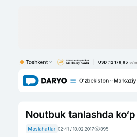
Toshkent
USD :
12 178,85
so'm
O‘zbekiston
Markaziy
Noutbuk tanlashda ko‘p y
Maslahatlar
02:41 / 18.02.2017
895