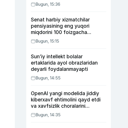
Bugun, 15:36
Senat harbiy xizmatchilar
pensiyasining eng yuqori
miqdorini 100 foizgacha
oshirishni nazarda tutuvchi
Bugun, 15:15
qonunni ma’qulladi
Sun’iy intellekt bolalar
ertaklarida ayol obrazlaridan
deyarli foydalanmayapti
Bugun, 14:55
OpenAI yangi modelida jiddiy
kiberxavf ehtimolini qayd etdi
va xavfsizlik choralarini
kuchaytirdi
Bugun, 14:35