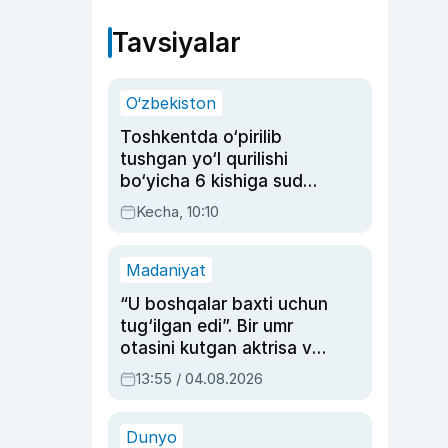
Tavsiyalar
O‘zbekiston
Toshkentda o‘pirilib
tushgan yo‘l qurilishi
bo‘yicha 6 kishiga sud
hukmi o‘qildi
Kecha, 10:10
Madaniyat
“U boshqalar baxti uchun
tug‘ilgan edi”. Bir umr
otasini kutgan aktrisa va
dublyaj ustasi Rimma
13:55 / 04.08.2026
Ahmedovaning
sinovlarga to‘la hayoti
Dunyo