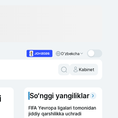
O‘zbekcha
Kabinet
So‘nggi yangiliklar
i
FIFA Yevropa ligalari tomonidan
jiddiy qarshilikka uchradi