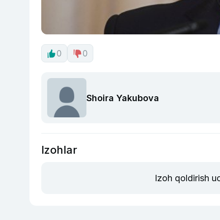
0
0
Shoira Yakubova
Izohlar
Izoh qoldirish 