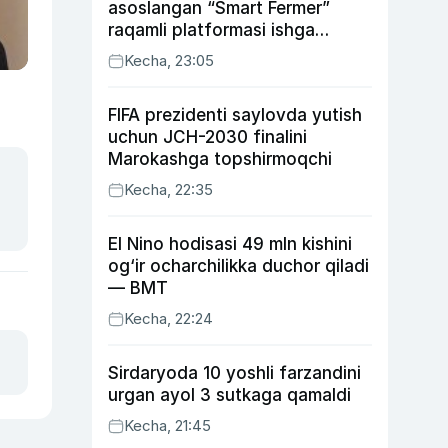
asoslangan “Smart Fermer”
raqamli platformasi ishga
tushiriladi
Kecha, 23:05
FIFA prezidenti saylovda yutish
uchun JCH-2030 finalini
Marokashga topshirmoqchi
Kecha, 22:35
El Nino hodisasi 49 mln kishini
og‘ir ocharchilikka duchor qiladi
— BMT
Kecha, 22:24
Sirdaryoda 10 yoshli farzandini
urgan ayol 3 sutkaga qamaldi
Kecha, 21:45