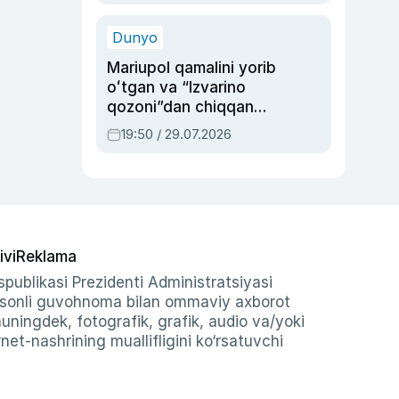
qolgan voqea
Dunyo
Mariupol qamalini yorib
oʻtgan va “Izvarino
qozoni”dan chiqqan
qahramon — Ukraina
19:50 / 29.07.2026
armiyasi bosh
qoʻmondoni Drapatiy
haqida
ivi
Reklama
publikasi Prezidenti Administratsiyasi
-sonli guvohnoma bilan ommaviy axborot
shuningdek, fotografik, grafik, audio va/yoki
et-nashrining muallifligini ko‘rsatuvchi