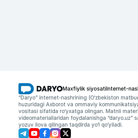
Maxfiylik siyosati
Internet-nas
“Daryo” internet-nashrining (O‘zbekiston matbuo
huzuridagi Axborot va ommaviy kommunikatsiyal
vositasi sifatida ro‘yxatga olingan. Matnli materi
videomateriallaridan foydalanishga “daryo.uz” sa
yozuv ilova qilingan taqdirda yo‘l qo‘yiladi.