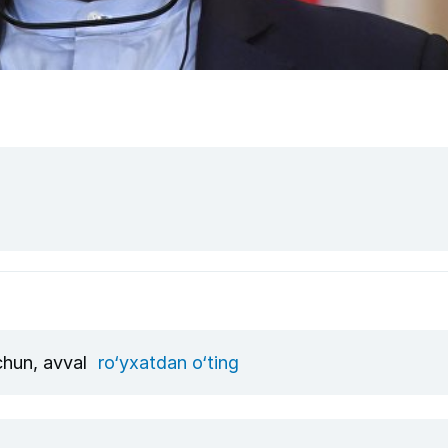
uchun, avval
ro‘yxatdan o‘ting