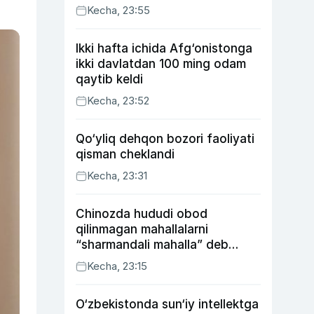
Kecha, 23:55
Ikki hafta ichida Afg‘onistonga
ikki davlatdan 100 ming odam
qaytib keldi
Kecha, 23:52
Qo‘yliq dehqon bozori faoliyati
qisman cheklandi
Kecha, 23:31
Chinozda hududi obod
qilinmagan mahallalarni
“sharmandali mahalla” deb
belgilash boshlandi
Kecha, 23:15
O‘zbekistonda sun‘iy intellektga