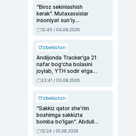
“Biroz sekinlashish
kerak”. Mutaxassislar
insoniyat sun’iy
intellektni boshqara
12:40 / 04.08.2026
olmay qolishidan xavotir
bildirdi
O‘zbekiston
Andijonda Tracker’ga 21
nafar bog‘cha bolasini
joylab, YTH sodir etgan
ayolga sud hukmi o‘qildi
23:41 / 03.08.2026
O‘zbekiston
“Sakkiz qator she’rim
boshimga sakkizta
bomba bo‘lgan”. Abdulla
Oripovni siyosiy
12:24 / 01.08.2026
ayblovlardan asrab