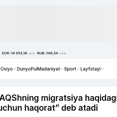
EUR :
RUB :
14 053,18
146,54
so'm
so'm
 Osiyo
Dunyo
Pul
Madaniyat
Sport
Layfstayl
i AQShning migratsiya haqidag
 uchun haqorat” deb atadi