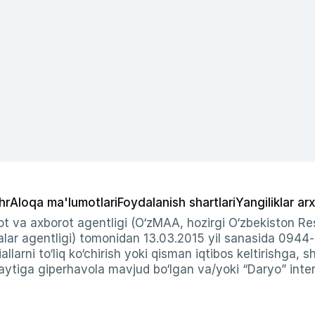
hr
Aloqa ma'lumotlari
Foydalanish shartlari
Yangiliklar arx
t va axborot agentligi (O‘zMAA, hozirgi O‘zbekiston Res
ar agentligi) tomonidan 13.03.2015 yil sanasida 0944
allarni to‘liq ko‘chirish yoki qisman iqtibos keltirishga, 
ytiga giperhavola mavjud bo‘lgan va/yoki “Daryo” intern