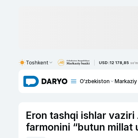
Toshkent
USD :
12 178,85
so'm
O‘zbekiston
Markaziy
Eron tashqi ishlar vazir
farmonini “butun millat