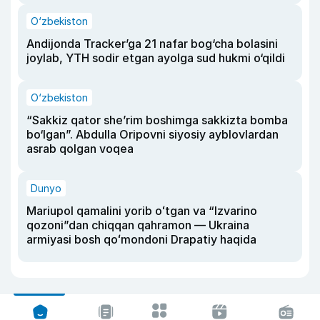
O‘zbekiston
Andijonda Tracker’ga 21 nafar bog‘cha bolasini
joylab, YTH sodir etgan ayolga sud hukmi o‘qildi
O‘zbekiston
“Sakkiz qator she’rim boshimga sakkizta bomba
bo‘lgan”. Abdulla Oripovni siyosiy ayblovlardan
asrab qolgan voqea
Dunyo
Mariupol qamalini yorib oʻtgan va “Izvarino
qozoni”dan chiqqan qahramon — Ukraina
armiyasi bosh qoʻmondoni Drapatiy haqida