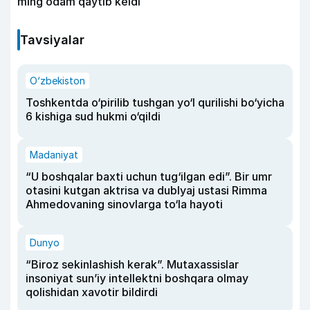
ming odam qaytib keldi
Tavsiyalar
O‘zbekiston
Toshkentda o‘pirilib tushgan yo‘l qurilishi bo‘yicha
6 kishiga sud hukmi o‘qildi
Madaniyat
“U boshqalar baxti uchun tug‘ilgan edi”. Bir umr
otasini kutgan aktrisa va dublyaj ustasi Rimma
Ahmedovaning sinovlarga to‘la hayoti
Dunyo
“Biroz sekinlashish kerak”. Mutaxassislar
insoniyat sun’iy intellektni boshqara olmay
qolishidan xavotir bildirdi