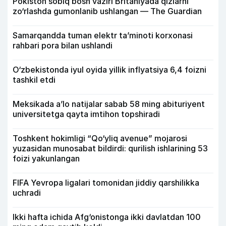
Pokiston sobiq bosh vaziri Britaniyada qizlarni
zo‘rlashda gumonlanib ushlangan — The Guardian
Samarqandda tuman elektr ta’minoti korxonasi
rahbari pora bilan ushlandi
O‘zbekistonda iyul oyida yillik inflyatsiya 6,4 foizni
tashkil etdi
Meksikada a’lo natijalar sabab 58 ming abituriyent
universitetga qayta imtihon topshiradi
Toshkent hokimligi “Qo‘yliq avenue” mojarosi
yuzasidan munosabat bildirdi: qurilish ishlarining 53
foizi yakunlangan
FIFA Yevropa ligalari tomonidan jiddiy qarshilikka
uchradi
Ikki hafta ichida Afg‘onistonga ikki davlatdan 100