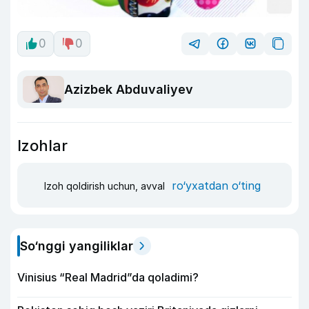
0
0
Azizbek Abduvaliyev
Izohlar
ro‘yxatdan o‘ting
Izoh qoldirish uchun, avval
So‘nggi yangiliklar
Vinisius “Real Madrid”da qoladimi?