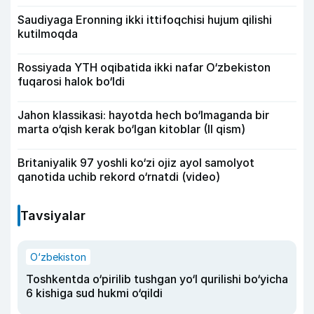
Saudiyaga Eronning ikki ittifoqchisi hujum qilishi
kutilmoqda
Rossiyada YTH oqibatida ikki nafar O‘zbekiston
fuqarosi halok bo‘ldi
Jahon klassikasi: hayotda hech bo‘lmaganda bir
marta o‘qish kerak bo‘lgan kitoblar (II qism)
Britaniyalik 97 yoshli ko‘zi ojiz ayol samolyot
qanotida uchib rekord o‘rnatdi (video)
Tavsiyalar
O‘zbekiston
Toshkentda o‘pirilib tushgan yo‘l qurilishi bo‘yicha
6 kishiga sud hukmi o‘qildi