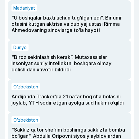
Madaniyat
“U boshqalar baxti uchun tug‘ilgan edi”. Bir umr
otasini kutgan aktrisa va dublyaj ustasi Rimma
Ahmedovaning sinovlarga to‘la hayoti
Dunyo
“Biroz sekinlashish kerak”. Mutaxassislar
insoniyat sun’iy intellektni boshqara olmay
qolishidan xavotir bildirdi
O‘zbekiston
Andijonda Tracker’ga 21 nafar bog‘cha bolasini
joylab, YTH sodir etgan ayolga sud hukmi o‘qildi
O‘zbekiston
“Sakkiz qator she’rim boshimga sakkizta bomba
bo‘lgan”. Abdulla Oripovni siyosiy ayblovlardan