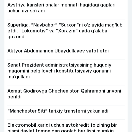
Avstriya kansleri onalar mehnati haqidagi gaplari
uchun uzr so‘radi
Superliga. “Navbahor” “Surxon”ni o‘z uyida mag‘lub
etdi, “Lokomotiv” va “Xorazm” uyda g‘alaba
qozondi
Aktyor Abdu­mannon Ubaydullayev vafot etdi
Senat Prezident administratsiyasining huquqiy
maqomini belgilovchi konstitutsiyaviy qonunni
ma’qulladi
Axmat Qodirovga Checheniston Qahramoni unvoni
berildi
“Manchester Siti” tarixiy transferni yakunladi
Elektromobil xaridi uchun avtokredit foizining bir
qismi davlat tomonidan qoplab berilishi mumkin