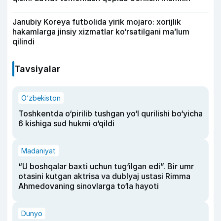
Janubiy Koreya futbolida yirik mojaro: xorijlik
hakamlarga jinsiy xizmatlar ko‘rsatilgani ma’lum
qilindi
Tavsiyalar
O‘zbekiston
Toshkentda o‘pirilib tushgan yo‘l qurilishi bo‘yicha
6 kishiga sud hukmi o‘qildi
Madaniyat
“U boshqalar baxti uchun tug‘ilgan edi”. Bir umr
otasini kutgan aktrisa va dublyaj ustasi Rimma
Ahmedovaning sinovlarga to‘la hayoti
Dunyo