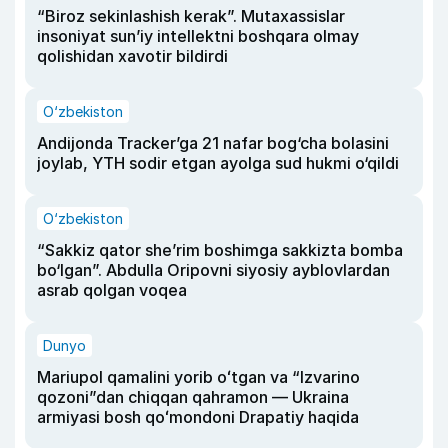
“Biroz sekinlashish kerak”. Mutaxassislar
insoniyat sun’iy intellektni boshqara olmay
qolishidan xavotir bildirdi
O‘zbekiston
Andijonda Tracker’ga 21 nafar bog‘cha bolasini
joylab, YTH sodir etgan ayolga sud hukmi o‘qildi
O‘zbekiston
“Sakkiz qator she’rim boshimga sakkizta bomba
bo‘lgan”. Abdulla Oripovni siyosiy ayblovlardan
asrab qolgan voqea
Dunyo
Mariupol qamalini yorib oʻtgan va “Izvarino
qozoni”dan chiqqan qahramon — Ukraina
armiyasi bosh qoʻmondoni Drapatiy haqida