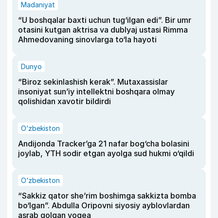
Madaniyat
“U boshqalar baxti uchun tug‘ilgan edi”. Bir umr
otasini kutgan aktrisa va dublyaj ustasi Rimma
Ahmedovaning sinovlarga to‘la hayoti
Dunyo
“Biroz sekinlashish kerak”. Mutaxassislar
insoniyat sun’iy intellektni boshqara olmay
qolishidan xavotir bildirdi
O‘zbekiston
Andijonda Tracker’ga 21 nafar bog‘cha bolasini
joylab, YTH sodir etgan ayolga sud hukmi o‘qildi
O‘zbekiston
“Sakkiz qator she’rim boshimga sakkizta bomba
bo‘lgan”. Abdulla Oripovni siyosiy ayblovlardan
asrab qolgan voqea