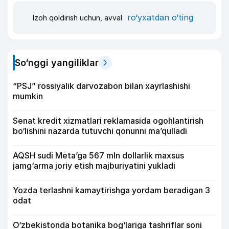
ro‘yxatdan o‘ting
Izoh qoldirish uchun, avval
So‘nggi yangiliklar
“PSJ” rossiyalik darvozabon bilan xayrlashishi
mumkin
Senat kredit xizmatlari reklamasida ogohlantirish
bo‘lishini nazarda tutuvchi qonunni ma’qulladi
AQSH sudi Meta’ga 567 mln dollarlik maxsus
jamg‘arma joriy etish majburiyatini yukladi
Yozda terlashni kamaytirishga yordam beradigan 3
odat
O‘zbekistonda botanika bog‘lariga tashriflar soni