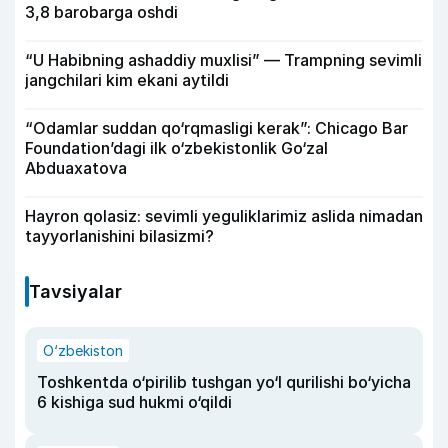
3,8 barobarga oshdi
“U Habibning ashaddiy muxlisi” — Trampning sevimli
jangchilari kim ekani aytildi
“Odamlar suddan qo‘rqmasligi kerak”: Chicago Bar
Foundation’dagi ilk o‘zbekistonlik Go‘zal
Abduaxatova
Hayron qolasiz: sevimli yeguliklarimiz aslida nimadan
tayyorlanishini bilasizmi?
Tavsiyalar
O‘zbekiston
Toshkentda o‘pirilib tushgan yo‘l qurilishi bo‘yicha
6 kishiga sud hukmi o‘qildi