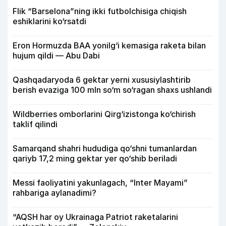
Flik “Barselona”ning ikki futbolchisiga chiqish
eshiklarini ko‘rsatdi
Eron Hormuzda BAA yonilg‘i kemasiga raketa bilan
hujum qildi — Abu Dabi
Qashqadaryoda 6 gektar yerni xususiylashtirib
berish evaziga 100 mln so‘m so‘ragan shaxs ushlandi
Wildberries omborlarini Qirg‘izistonga ko‘chirish
taklif qilindi
Samarqand shahri hududiga qo‘shni tumanlardan
qariyb 17,2 ming gektar yer qo‘shib beriladi
Messi faoliyatini yakunlagach, “Inter Mayami”
rahbariga aylanadimi?
“AQSH har oy Ukrainaga Patriot raketalarini