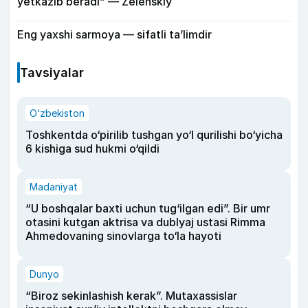
yetkazib beradi” — Zelenskiy
Eng yaxshi sarmoya — sifatli ta’limdir
Tavsiyalar
O‘zbekiston
Toshkentda o‘pirilib tushgan yo‘l qurilishi bo‘yicha
6 kishiga sud hukmi o‘qildi
Madaniyat
“U boshqalar baxti uchun tug‘ilgan edi”. Bir umr
otasini kutgan aktrisa va dublyaj ustasi Rimma
Ahmedovaning sinovlarga to‘la hayoti
Dunyo
“Biroz sekinlashish kerak”. Mutaxassislar