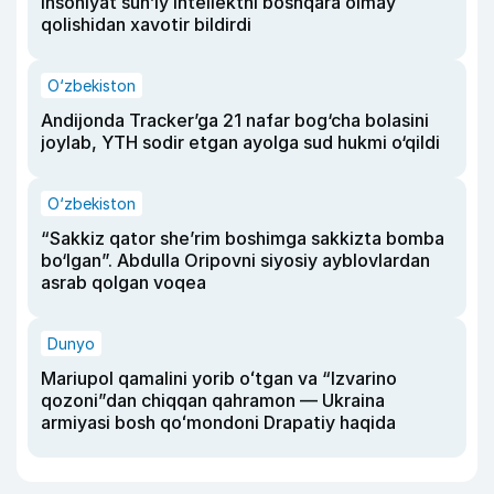
insoniyat sun’iy intellektni boshqara olmay
qolishidan xavotir bildirdi
O‘zbekiston
Andijonda Tracker’ga 21 nafar bog‘cha bolasini
joylab, YTH sodir etgan ayolga sud hukmi o‘qildi
O‘zbekiston
“Sakkiz qator she’rim boshimga sakkizta bomba
bo‘lgan”. Abdulla Oripovni siyosiy ayblovlardan
asrab qolgan voqea
Dunyo
Mariupol qamalini yorib oʻtgan va “Izvarino
qozoni”dan chiqqan qahramon — Ukraina
armiyasi bosh qoʻmondoni Drapatiy haqida