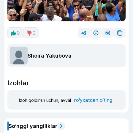
0
0
Shoira Yakubova
Izohlar
ro‘yxatdan o‘ting
Izoh qoldirish uchun, avval
So‘nggi yangiliklar