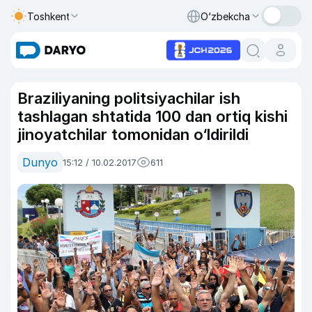
Toshkent
O‘zbekcha
Braziliyaning politsiyachilar ish
tashlagan shtatida 100 dan ortiq kishi
jinoyatchilar tomonidan o‘ldirildi
Dunyo
15:12 / 10.02.2017
611