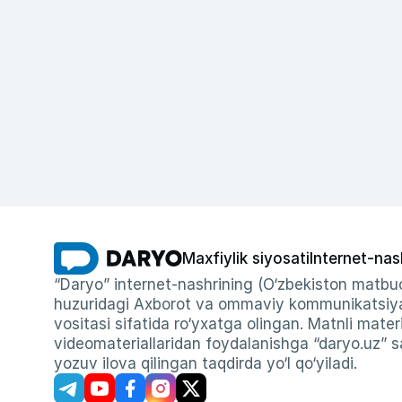
Maxfiylik siyosati
Internet-nas
“Daryo” internet-nashrining (O‘zbekiston matbuo
huzuridagi Axborot va ommaviy kommunikatsiyal
vositasi sifatida ro‘yxatga olingan. Matnli materi
videomateriallaridan foydalanishga “daryo.uz” sa
yozuv ilova qilingan taqdirda yo‘l qo‘yiladi.