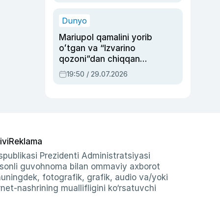
qolgan voqea
Dunyo
Mariupol qamalini yorib
oʻtgan va “Izvarino
qozoni”dan chiqqan
qahramon — Ukraina
19:50 / 29.07.2026
armiyasi bosh
qoʻmondoni Drapatiy
haqida
ivi
Reklama
publikasi Prezidenti Administratsiyasi
-sonli guvohnoma bilan ommaviy axborot
shuningdek, fotografik, grafik, audio va/yoki
et-nashrining muallifligini ko‘rsatuvchi