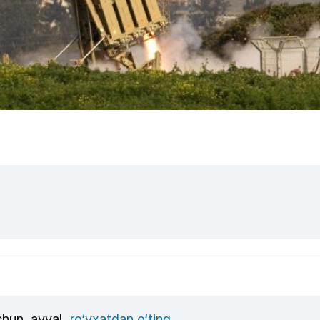
uchun, avval
ro‘yxatdan o‘ting