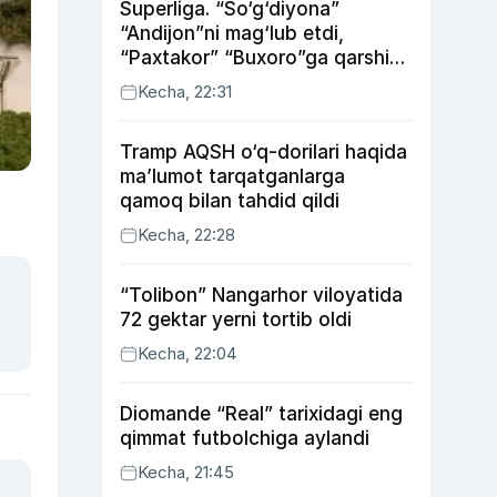
Superliga. “So‘g‘diyona”
“Andijon”ni mag‘lub etdi,
“Paxtakor” “Buxoro”ga qarshi
bahsda g‘alabani qo‘ldan
Kecha, 22:31
chiqardi
Tramp AQSH o‘q-dorilari haqida
ma’lumot tarqatganlarga
qamoq bilan tahdid qildi
Kecha, 22:28
“Tolibon” Nangarhor viloyatida
72 gektar yerni tortib oldi
Kecha, 22:04
Diomande “Real” tarixidagi eng
qimmat futbolchiga aylandi
Kecha, 21:45