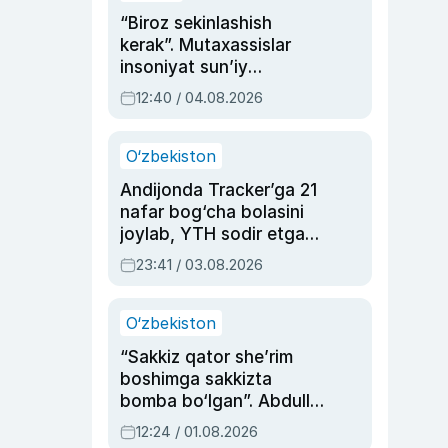
“Biroz sekinlashish
kerak”. Mutaxassislar
insoniyat sun’iy
intellektni boshqara
12:40 / 04.08.2026
olmay qolishidan xavotir
bildirdi
O‘zbekiston
Andijonda Tracker’ga 21
nafar bog‘cha bolasini
joylab, YTH sodir etgan
ayolga sud hukmi o‘qildi
23:41 / 03.08.2026
O‘zbekiston
“Sakkiz qator she’rim
boshimga sakkizta
bomba bo‘lgan”. Abdulla
Oripovni siyosiy
12:24 / 01.08.2026
ayblovlardan asrab