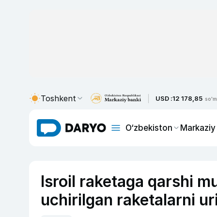
Toshkent
USD :
12 178,85
so'm
O‘zbekiston
Markaziy
Isroil raketaga qarshi 
uchirilgan raketalarni ur