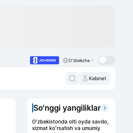
O‘zbekcha
Kabinet
So‘nggi yangiliklar
Oʻzbekistonda olti oyda savdo,
xizmat koʻrsatish va umumiy