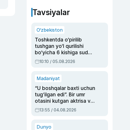
Tavsiyalar
O‘zbekiston
Toshkentda o‘pirilib
tushgan yo‘l qurilishi
bo‘yicha 6 kishiga sud
hukmi o‘qildi
10:10 / 05.08.2026
Madaniyat
“U boshqalar baxti uchun
tug‘ilgan edi”. Bir umr
otasini kutgan aktrisa va
dublyaj ustasi Rimma
13:55 / 04.08.2026
Ahmedovaning
sinovlarga to‘la hayoti
Dunyo