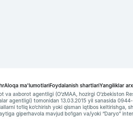
hr
Aloqa ma'lumotlari
Foydalanish shartlari
Yangiliklar arx
t va axborot agentligi (O‘zMAA, hozirgi O‘zbekiston Res
ar agentligi) tomonidan 13.03.2015 yil sanasida 0944
allarni to‘liq ko‘chirish yoki qisman iqtibos keltirishga, 
ytiga giperhavola mavjud bo‘lgan va/yoki “Daryo” intern