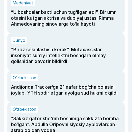
Madaniyat
“U boshqalar baxti uchun tug‘ilgan edi”. Bir umr
otasini kutgan aktrisa va dublyaj ustasi Rimma
Ahmedovaning sinovlarga to‘la hayoti
Dunyo
“Biroz sekinlashish kerak”. Mutaxassislar
insoniyat sun’iy intellektni boshqara olmay
qolishidan xavotir bildirdi
O‘zbekiston
Andijonda Tracker’ga 21 nafar bog‘cha bolasini
joylab, YTH sodir etgan ayolga sud hukmi o‘qildi
O‘zbekiston
“Sakkiz qator she’rim boshimga sakkizta bomba
bo‘lgan”. Abdulla Oripovni siyosiy ayblovlardan
asrab qolgan voqea