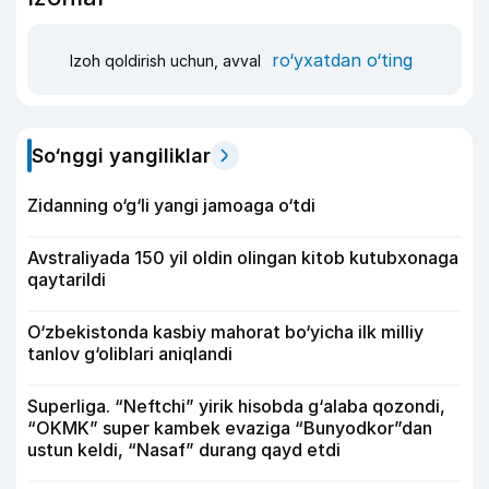
ro‘yxatdan o‘ting
Izoh qoldirish uchun, avval
So‘nggi yangiliklar
Zidanning o‘g‘li yangi jamoaga o‘tdi
Avstraliyada 150 yil oldin olingan kitob kutubxonaga
qaytarildi
O‘zbekistonda kasbiy mahorat bo‘yicha ilk milliy
tanlov g‘oliblari aniqlandi
Superliga. “Neftchi” yirik hisobda g‘alaba qozondi,
“OKMK” super kambek evaziga “Bunyodkor”dan
ustun keldi, “Nasaf” durang qayd etdi