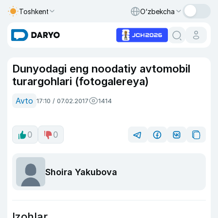
Toshkent
O‘zbekcha
Dunyodagi eng noodatiy avtomobil
turargohlari (fotogalereya)
Avto
17:10 / 07.02.2017
1414
0
0
Shoira Yakubova
Izohlar