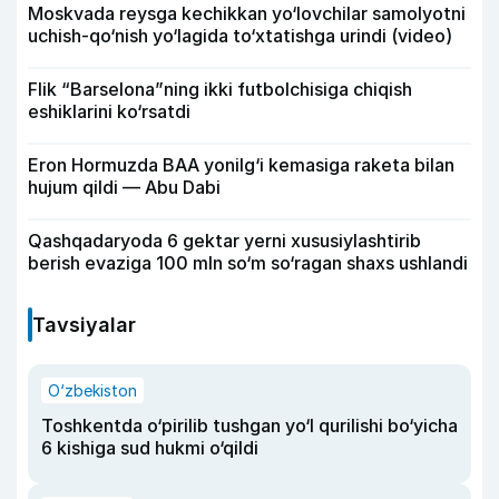
Moskvada reysga kechikkan yo‘lovchilar samolyotni
uchish-qo‘nish yo‘lagida to‘xtatishga urindi (video)
Flik “Barselona”ning ikki futbolchisiga chiqish
eshiklarini ko‘rsatdi
Eron Hormuzda BAA yonilg‘i kemasiga raketa bilan
hujum qildi — Abu Dabi
Qashqadaryoda 6 gektar yerni xususiylashtirib
berish evaziga 100 mln so‘m so‘ragan shaxs ushlandi
Tavsiyalar
O‘zbekiston
Toshkentda o‘pirilib tushgan yo‘l qurilishi bo‘yicha
6 kishiga sud hukmi o‘qildi