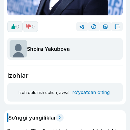
0
0
Shoira Yakubova
Izohlar
ro‘yxatdan o‘ting
Izoh qoldirish uchun, avval
So‘nggi yangiliklar