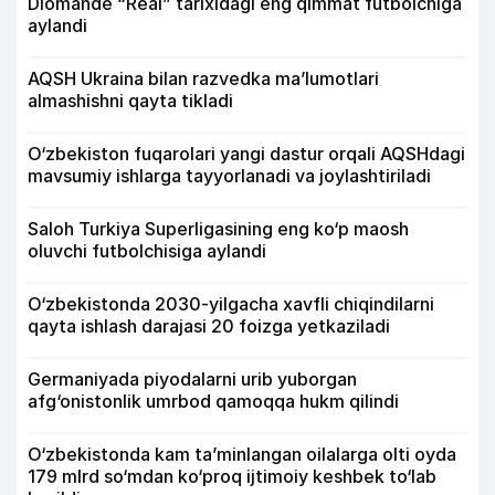
Diomande “Real” tarixidagi eng qimmat futbolchiga
aylandi
AQSH Ukraina bilan razvedka ma’lumotlari
almashishni qayta tikladi
O‘zbekiston fuqarolari yangi dastur orqali AQSHdagi
mavsumiy ishlarga tayyorlanadi va joylashtiriladi
Saloh Turkiya Superligasining eng ko‘p maosh
oluvchi futbolchisiga aylandi
O‘zbekistonda 2030-yilgacha xavfli chiqindilarni
qayta ishlash darajasi 20 foizga yetkaziladi
Germaniyada piyodalarni urib yuborgan
afg‘onistonlik umrbod qamoqqa hukm qilindi
O‘zbekistonda kam ta’minlangan oilalarga olti oyda
179 mlrd so‘mdan ko‘proq ijtimoiy keshbek to‘lab