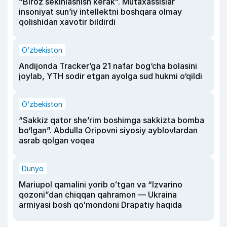
“Biroz sekinlashish kerak”. Mutaxassislar
insoniyat sun’iy intellektni boshqara olmay
qolishidan xavotir bildirdi
O‘zbekiston
Andijonda Tracker’ga 21 nafar bog‘cha bolasini
joylab, YTH sodir etgan ayolga sud hukmi o‘qildi
O‘zbekiston
“Sakkiz qator she’rim boshimga sakkizta bomba
bo‘lgan”. Abdulla Oripovni siyosiy ayblovlardan
asrab qolgan voqea
Dunyo
Mariupol qamalini yorib oʻtgan va “Izvarino
qozoni”dan chiqqan qahramon — Ukraina
armiyasi bosh qoʻmondoni Drapatiy haqida