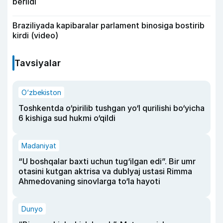
berildi
Braziliyada kapibaralar parlament binosiga bostirib
kirdi (video)
Tavsiyalar
O‘zbekiston
Toshkentda o‘pirilib tushgan yo‘l qurilishi bo‘yicha
6 kishiga sud hukmi o‘qildi
Madaniyat
“U boshqalar baxti uchun tug‘ilgan edi”. Bir umr
otasini kutgan aktrisa va dublyaj ustasi Rimma
Ahmedovaning sinovlarga to‘la hayoti
Dunyo