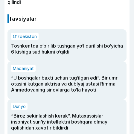
qilindi
Tavsiyalar
O‘zbekiston
Toshkentda o‘pirilib tushgan yo‘l qurilishi bo‘yicha
6 kishiga sud hukmi o‘qildi
Madaniyat
“U boshqalar baxti uchun tug‘ilgan edi”. Bir umr
otasini kutgan aktrisa va dublyaj ustasi Rimma
Ahmedovaning sinovlarga to‘la hayoti
Dunyo
“Biroz sekinlashish kerak”. Mutaxassislar
insoniyat sun’iy intellektni boshqara olmay
qolishidan xavotir bildirdi