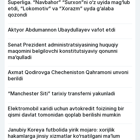
Superliga. “Navbahor” “Surxon”ni o‘z uyida mag‘lub
etdi, “Lokomotiv” va “Xorazm” uyda g‘alaba
qozondi
Aktyor Abdu­mannon Ubaydullayev vafot etdi
Senat Prezident administratsiyasining huquqiy
maqomini belgilovchi konstitutsiyaviy qonunni
ma’qulladi
Axmat Qodirovga Checheniston Qahramoni unvoni
berildi
“Manchester Siti” tarixiy transferni yakunladi
Elektromobil xaridi uchun avtokredit foizining bir
qismi davlat tomonidan qoplab berilishi mumkin
Janubiy Koreya futbolida yirik mojaro: xorijlik
hakamlarga jinsiy xizmatlar ko‘rsatilgani ma’lum