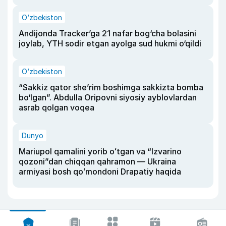
O‘zbekiston
Andijonda Tracker’ga 21 nafar bog‘cha bolasini
joylab, YTH sodir etgan ayolga sud hukmi o‘qildi
O‘zbekiston
“Sakkiz qator she’rim boshimga sakkizta bomba
bo‘lgan”. Abdulla Oripovni siyosiy ayblovlardan
asrab qolgan voqea
Dunyo
Mariupol qamalini yorib oʻtgan va “Izvarino
qozoni”dan chiqqan qahramon — Ukraina
armiyasi bosh qoʻmondoni Drapatiy haqida