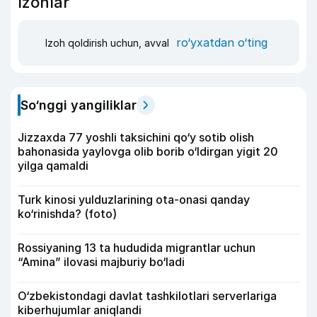
Izohlar
ro‘yxatdan o‘ting
Izoh qoldirish uchun, avval
So‘nggi yangiliklar
Jizzaxda 77 yoshli taksichini qo‘y sotib olish
bahonasida yaylovga olib borib o‘ldirgan yigit 20
yilga qamaldi
Turk kinosi yulduzlarining ota-onasi qanday
ko‘rinishda? (foto)
Rossiyaning 13 ta hududida migrantlar uchun
“Amina” ilovasi majburiy bo‘ladi
O‘zbekistondagi davlat tashkilotlari serverlariga
kiberhujumlar aniqlandi