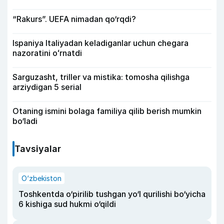
“Rakurs”. UEFA nimadan qo‘rqdi?
Ispaniya Italiyadan keladiganlar uchun chegara
nazoratini oʻrnatdi
Sarguzasht, triller va mistika: tomosha qilishga
arziydigan 5 serial
Otaning ismini bolaga familiya qilib berish mumkin
bo‘ladi
Tavsiyalar
O‘zbekiston
Toshkentda o‘pirilib tushgan yo‘l qurilishi bo‘yicha
6 kishiga sud hukmi o‘qildi