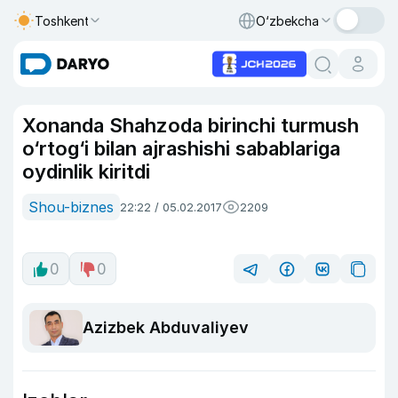
Toshkent
O‘zbekcha
Xonanda Shahzoda birinchi turmush
o‘rtog‘i bilan ajrashishi sabablariga
oydinlik kiritdi
Shou-biznes
22:22 / 05.02.2017
2209
0
0
Azizbek Abduvaliyev