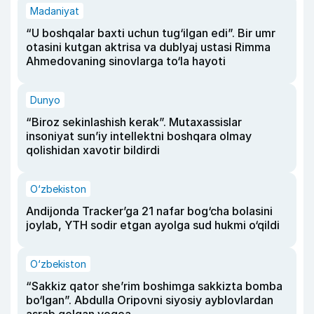
Madaniyat
“U boshqalar baxti uchun tug‘ilgan edi”. Bir umr
otasini kutgan aktrisa va dublyaj ustasi Rimma
Ahmedovaning sinovlarga to‘la hayoti
Dunyo
“Biroz sekinlashish kerak”. Mutaxassislar
insoniyat sun’iy intellektni boshqara olmay
qolishidan xavotir bildirdi
O‘zbekiston
Andijonda Tracker’ga 21 nafar bog‘cha bolasini
joylab, YTH sodir etgan ayolga sud hukmi o‘qildi
O‘zbekiston
“Sakkiz qator she’rim boshimga sakkizta bomba
bo‘lgan”. Abdulla Oripovni siyosiy ayblovlardan
asrab qolgan voqea