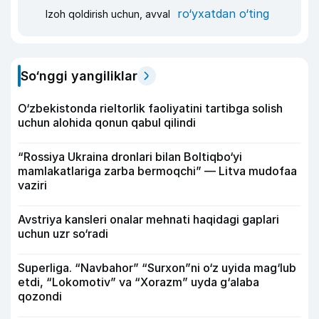
ro‘yxatdan o‘ting
Izoh qoldirish uchun, avval
So‘nggi yangiliklar
O‘zbekistonda rieltorlik faoliyatini tartibga solish
uchun alohida qonun qabul qilindi
“Rossiya Ukraina dronlari bilan Boltiqbo‘yi
mamlakatlariga zarba bermoqchi” — Litva mudofaa
vaziri
Avstriya kansleri onalar mehnati haqidagi gaplari
uchun uzr so‘radi
Superliga. “Navbahor” “Surxon”ni o‘z uyida mag‘lub
etdi, “Lokomotiv” va “Xorazm” uyda g‘alaba
qozondi