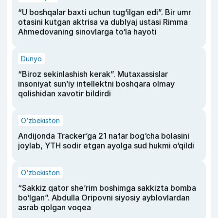
“U boshqalar baxti uchun tug‘ilgan edi”. Bir umr
otasini kutgan aktrisa va dublyaj ustasi Rimma
Ahmedovaning sinovlarga to‘la hayoti
Dunyo
“Biroz sekinlashish kerak”. Mutaxassislar
insoniyat sun’iy intellektni boshqara olmay
qolishidan xavotir bildirdi
O‘zbekiston
Andijonda Tracker’ga 21 nafar bog‘cha bolasini
joylab, YTH sodir etgan ayolga sud hukmi o‘qildi
O‘zbekiston
“Sakkiz qator she’rim boshimga sakkizta bomba
bo‘lgan”. Abdulla Oripovni siyosiy ayblovlardan
asrab qolgan voqea