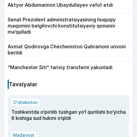
Aktyor Abdu­mannon Ubaydullayev vafot etdi
Senat Prezident administratsiyasining huquqiy
maqomini belgilovchi konstitutsiyaviy qonunni
ma’qulladi
Axmat Qodirovga Checheniston Qahramoni unvoni
berildi
“Manchester Siti” tarixiy transferni yakunladi
Tavsiyalar
O‘zbekiston
Toshkentda o‘pirilib tushgan yo‘l qurilishi bo‘yicha
6 kishiga sud hukmi o‘qildi
Madaniyat