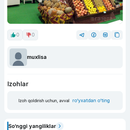
0
0
muxlisa
Izohlar
ro‘yxatdan o‘ting
Izoh qoldirish uchun, avval
So‘nggi yangiliklar