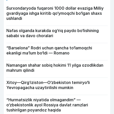
Surxondaryoda fuqaroni 1000 dollar evaziga Milliy
gvardiyaga ishga kiritib qo‘ymoqchi bo‘lgan shaxs
ushlandi
Nafas olganda kurakda og‘riq paydo bo‘lishining
sababi va davo choralari
“Barselona” Rodri uchun qancha to‘lamoqchi
ekanligi ma’lum bo‘ldi — Romano
Namangan shahar sobiq hokimi 11 yilga ozodlikdan
mahrum qilindi
Xitoy—Qirg‘iziston—O‘zbekiston temiryo‘li
Yevropagacha uzaytirilishi mumkin
“Hurmatsizlik niyatida olmagandim” —
o‘zbekistonlik ayol Rossiya davlat ramzlari
tushirilgan poyandoz haqida