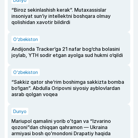
Dunyo
“Biroz sekinlashish kerak”. Mutaxassislar
insoniyat sun’iy intellektni boshqara olmay
qolishidan xavotir bildirdi
O‘zbekiston
Andijonda Tracker’ga 21 nafar bog‘cha bolasini
joylab, YTH sodir etgan ayolga sud hukmi o‘qildi
O‘zbekiston
“Sakkiz qator she’rim boshimga sakkizta bomba
bo‘lgan”. Abdulla Oripovni siyosiy ayblovlardan
asrab qolgan voqea
Dunyo
Mariupol qamalini yorib oʻtgan va “Izvarino
qozoni”dan chiqqan qahramon — Ukraina
armiyasi bosh qoʻmondoni Drapatiy haqida