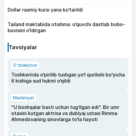
Dollar rasmiy kursi yana ko‘tarildi
Tailand maktabida otishma: o‘quvchi dastlab bobo-
buvisini o‘ldirgan
Tavsiyalar
O‘zbekiston
Toshkentda o‘pirilib tushgan yo‘l qurilishi bo‘yicha
6 kishiga sud hukmi o‘qildi
Madaniyat
“U boshqalar baxti uchun tug‘ilgan edi”. Bir umr
otasini kutgan aktrisa va dublyaj ustasi Rimma
Ahmedovaning sinovlarga to‘la hayoti