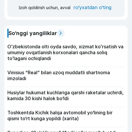
ro‘yxatdan o‘ting
Izoh qoldirish uchun, avval
So‘nggi yangiliklar
Oʻzbekistonda olti oyda savdo, xizmat koʻrsatish va
umumiy ovqatlanish korxonalari qancha soliq
toʻlagani ochiqlandi
Vinisius “Real” bilan uzoq muddatli shartnoma
imzoladi
Husiylar hukumat kuchlariga qarshi raketalar uchirdi,
kamida 30 kishi halok bo‘ldi
Toshkentda Kichik halqa avtomobil yo‘lining bir
qismi to‘rt kunga yopildi (xarita)