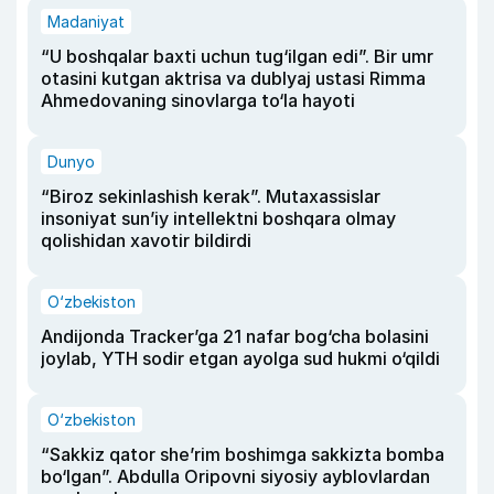
Madaniyat
“U boshqalar baxti uchun tug‘ilgan edi”. Bir umr
otasini kutgan aktrisa va dublyaj ustasi Rimma
Ahmedovaning sinovlarga to‘la hayoti
Dunyo
“Biroz sekinlashish kerak”. Mutaxassislar
insoniyat sun’iy intellektni boshqara olmay
qolishidan xavotir bildirdi
O‘zbekiston
Andijonda Tracker’ga 21 nafar bog‘cha bolasini
joylab, YTH sodir etgan ayolga sud hukmi o‘qildi
O‘zbekiston
“Sakkiz qator she’rim boshimga sakkizta bomba
bo‘lgan”. Abdulla Oripovni siyosiy ayblovlardan