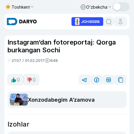
Toshkent
O‘zbekcha
Instagram’dan fotoreportaj: Qorga
burkangan Sochi
21:07 / 01.02.2017
848
0
0
Xonzodabegim A’zamova
Izohlar