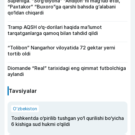
Superliga. “So‘g‘diyona” “Andijon”ni mag‘lub etdi,
“Paxtakor” “Buxoro”ga qarshi bahsda g‘alabani
qo‘ldan chiqardi
Tramp AQSH o‘q-dorilari haqida ma’lumot
tarqatganlarga qamoq bilan tahdid qildi
“Tolibon” Nangarhor viloyatida 72 gektar yerni
tortib oldi
Diomande “Real” tarixidagi eng qimmat futbolchiga
aylandi
Tavsiyalar
O‘zbekiston
Toshkentda o‘pirilib tushgan yo‘l qurilishi bo‘yicha
6 kishiga sud hukmi o‘qildi