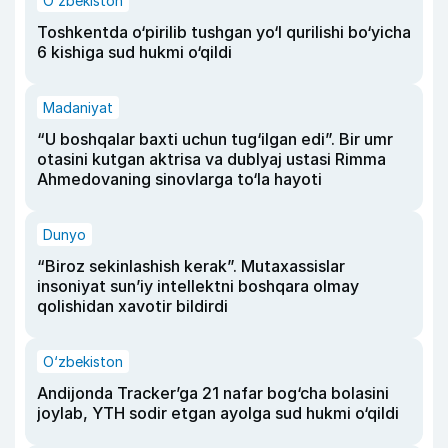
O‘zbekiston
Toshkentda o‘pirilib tushgan yo‘l qurilishi bo‘yicha
6 kishiga sud hukmi o‘qildi
Madaniyat
“U boshqalar baxti uchun tug‘ilgan edi”. Bir umr
otasini kutgan aktrisa va dublyaj ustasi Rimma
Ahmedovaning sinovlarga to‘la hayoti
Dunyo
“Biroz sekinlashish kerak”. Mutaxassislar
insoniyat sun’iy intellektni boshqara olmay
qolishidan xavotir bildirdi
O‘zbekiston
Andijonda Tracker’ga 21 nafar bog‘cha bolasini
joylab, YTH sodir etgan ayolga sud hukmi o‘qildi