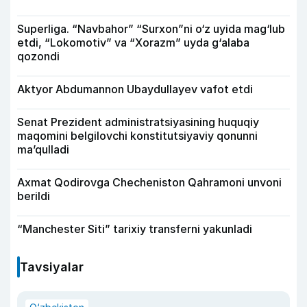
Superliga. “Navbahor” “Surxon”ni o‘z uyida mag‘lub
etdi, “Lokomotiv” va “Xorazm” uyda g‘alaba
qozondi
Aktyor Abdu­mannon Ubaydullayev vafot etdi
Senat Prezident administratsiyasining huquqiy
maqomini belgilovchi konstitutsiyaviy qonunni
ma’qulladi
Axmat Qodirovga Checheniston Qahramoni unvoni
berildi
“Manchester Siti” tarixiy transferni yakunladi
Tavsiyalar