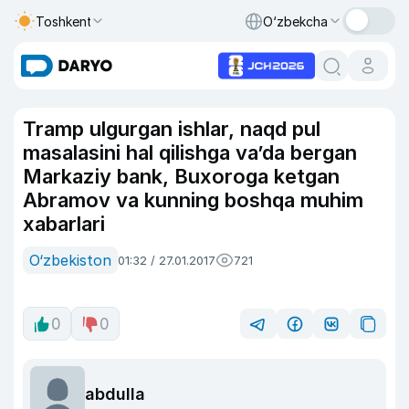
Toshkent
O‘zbekcha
Tramp ulgurgan ishlar, naqd pul
masalasini hal qilishga va’da bergan
Markaziy bank, Buxoroga ketgan
Abramov va kunning boshqa muhim
xabarlari
O‘zbekiston
01:32 / 27.01.2017
721
0
0
abdulla