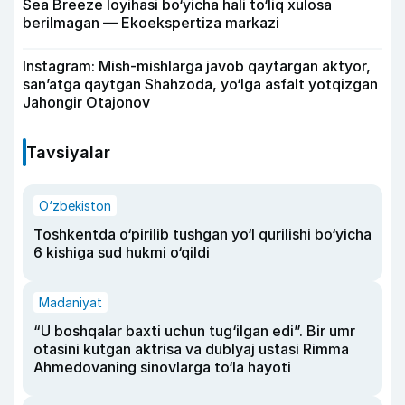
Sea Breeze loyihasi bo‘yicha hali to‘liq xulosa
berilmagan — Ekoekspertiza markazi
Instagram: Mish-mishlarga javob qaytargan aktyor,
san’atga qaytgan Shahzoda, yo‘lga asfalt yotqizgan
Jahongir Otajonov
Tavsiyalar
O‘zbekiston
Toshkentda o‘pirilib tushgan yo‘l qurilishi bo‘yicha
6 kishiga sud hukmi o‘qildi
Madaniyat
“U boshqalar baxti uchun tug‘ilgan edi”. Bir umr
otasini kutgan aktrisa va dublyaj ustasi Rimma
Ahmedovaning sinovlarga to‘la hayoti