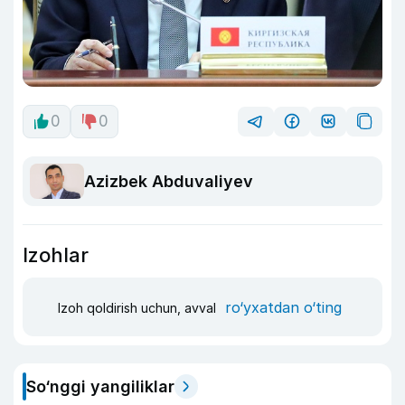
0
0
Azizbek Abduvaliyev
Izohlar
ro‘yxatdan o‘ting
Izoh qoldirish uchun, avval
So‘nggi yangiliklar