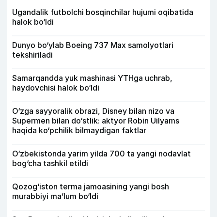
Ugandalik futbolchi bosqinchilar hujumi oqibatida
halok bo‘ldi
Dunyo bo‘ylab Boeing 737 Max samolyotlari
tekshiriladi
Samarqandda yuk mashinasi YTHga uchrab,
haydovchisi halok bo‘ldi
O‘zga sayyoralik obrazi, Disney bilan nizo va
Supermen bilan do‘stlik: aktyor Robin Uilyams
haqida ko‘pchilik bilmaydigan faktlar
O‘zbekistonda yarim yilda 700 ta yangi nodavlat
bog‘cha tashkil etildi
Qozog‘iston terma jamoasining yangi bosh
murabbiyi ma’lum bo‘ldi