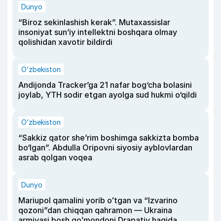
Dunyo
“Biroz sekinlashish kerak”. Mutaxassislar
insoniyat sun’iy intellektni boshqara olmay
qolishidan xavotir bildirdi
O‘zbekiston
Andijonda Tracker’ga 21 nafar bog‘cha bolasini
joylab, YTH sodir etgan ayolga sud hukmi o‘qildi
O‘zbekiston
“Sakkiz qator she’rim boshimga sakkizta bomba
bo‘lgan”. Abdulla Oripovni siyosiy ayblovlardan
asrab qolgan voqea
Dunyo
Mariupol qamalini yorib oʻtgan va “Izvarino
qozoni”dan chiqqan qahramon — Ukraina
armiyasi bosh qoʻmondoni Drapatiy haqida