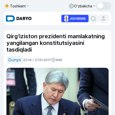
Toshkent
O‘zbekcha
Qirg‘iziston prezidenti mamlakatning
yangilangan konstitutsiyasini
tasdiqladi
Dunyo
22:14 / 27.01.2017
696