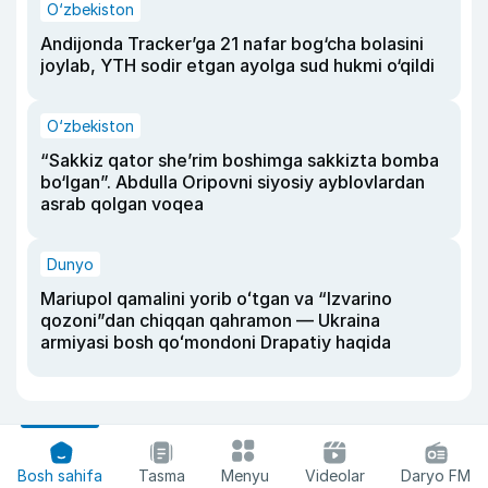
O‘zbekiston
Andijonda Tracker’ga 21 nafar bog‘cha bolasini
joylab, YTH sodir etgan ayolga sud hukmi o‘qildi
O‘zbekiston
“Sakkiz qator she’rim boshimga sakkizta bomba
bo‘lgan”. Abdulla Oripovni siyosiy ayblovlardan
asrab qolgan voqea
Dunyo
Mariupol qamalini yorib oʻtgan va “Izvarino
qozoni”dan chiqqan qahramon — Ukraina
armiyasi bosh qoʻmondoni Drapatiy haqida
Bosh sahifa
Tasma
Menyu
Videolar
Daryo FM