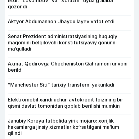
etdi, “Lokomotiv” va “Xorazm” uyda g‘alaba
qozondi
Aktyor Abdu­mannon Ubaydullayev vafot etdi
Senat Prezident administratsiyasining huquqiy
maqomini belgilovchi konstitutsiyaviy qonunni
ma’qulladi
Axmat Qodirovga Checheniston Qahramoni unvoni
berildi
“Manchester Siti” tarixiy transferni yakunladi
Elektromobil xaridi uchun avtokredit foizining bir
qismi davlat tomonidan qoplab berilishi mumkin
Janubiy Koreya futbolida yirik mojaro: xorijlik
hakamlarga jinsiy xizmatlar ko‘rsatilgani ma’lum
qilindi