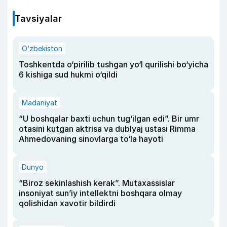
Tavsiyalar
O‘zbekiston
Toshkentda o‘pirilib tushgan yo‘l qurilishi bo‘yicha
6 kishiga sud hukmi o‘qildi
Madaniyat
“U boshqalar baxti uchun tug‘ilgan edi”. Bir umr
otasini kutgan aktrisa va dublyaj ustasi Rimma
Ahmedovaning sinovlarga to‘la hayoti
Dunyo
“Biroz sekinlashish kerak”. Mutaxassislar
insoniyat sun’iy intellektni boshqara olmay
qolishidan xavotir bildirdi