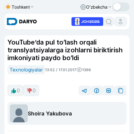
Toshkent
O‘zbekcha
YouTube’da pul to‘lash orqali
translyatsiyalarga izohlarni biriktirish
imkoniyati paydo bo‘ldi
Texnologiyalar
13:52 / 17.01.2017
1366
0
0
Shoira Yakubova