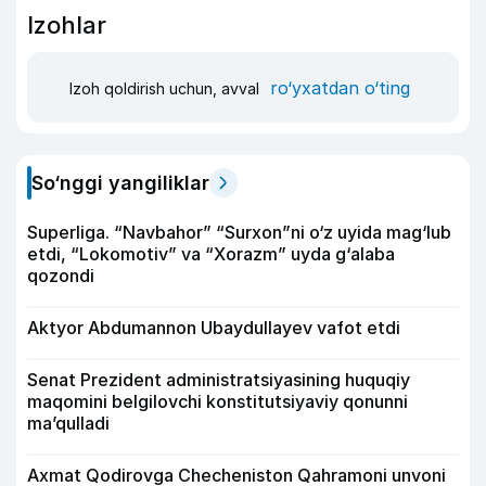
Izohlar
ro‘yxatdan o‘ting
Izoh qoldirish uchun, avval
So‘nggi yangiliklar
Superliga. “Navbahor” “Surxon”ni o‘z uyida mag‘lub
etdi, “Lokomotiv” va “Xorazm” uyda g‘alaba
qozondi
Aktyor Abdu­mannon Ubaydullayev vafot etdi
Senat Prezident administratsiyasining huquqiy
maqomini belgilovchi konstitutsiyaviy qonunni
ma’qulladi
Axmat Qodirovga Checheniston Qahramoni unvoni