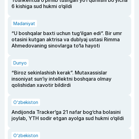
Toshkentda o‘pirilib tushgan yo‘l qurilishi bo‘yicha
6 kishiga sud hukmi o‘qildi
Madaniyat
“U boshqalar baxti uchun tug‘ilgan edi”. Bir umr
otasini kutgan aktrisa va dublyaj ustasi Rimma
Ahmedovaning sinovlarga to‘la hayoti
Dunyo
“Biroz sekinlashish kerak”. Mutaxassislar
insoniyat sun’iy intellektni boshqara olmay
qolishidan xavotir bildirdi
O‘zbekiston
Andijonda Tracker’ga 21 nafar bog‘cha bolasini
joylab, YTH sodir etgan ayolga sud hukmi o‘qildi
O‘zbekiston