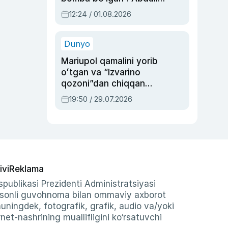
Oripovni siyosiy
12:24 / 01.08.2026
ayblovlardan asrab
qolgan voqea
Dunyo
Mariupol qamalini yorib
oʻtgan va “Izvarino
qozoni”dan chiqqan
qahramon — Ukraina
19:50 / 29.07.2026
armiyasi bosh
qoʻmondoni Drapatiy
haqida
ivi
Reklama
publikasi Prezidenti Administratsiyasi
-sonli guvohnoma bilan ommaviy axborot
shuningdek, fotografik, grafik, audio va/yoki
et-nashrining muallifligini ko‘rsatuvchi