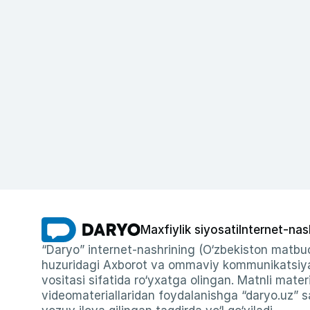
Maxfiylik siyosati
Internet-nas
“Daryo” internet-nashrining (O‘zbekiston matbuo
huzuridagi Axborot va ommaviy kommunikatsiyal
vositasi sifatida ro‘yxatga olingan. Matnli materi
videomateriallaridan foydalanishga “daryo.uz” sa