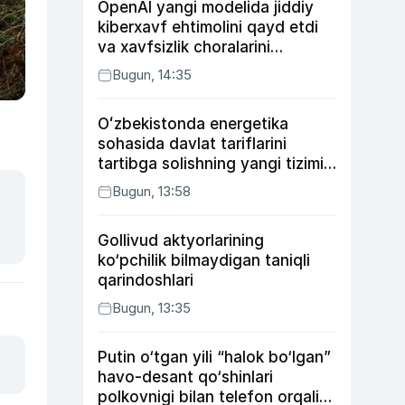
OpenAI yangi modelida jiddiy
kiberxavf ehtimolini qayd etdi
va xavfsizlik choralarini
kuchaytirdi
Bugun, 14:35
Oʻzbekistonda energetika
sohasida davlat tariflarini
tartibga solishning yangi tizimi
joriy etildi
Bugun, 13:58
Gollivud aktyorlarining
ko‘pchilik bilmaydigan taniqli
qarindoshlari
Bugun, 13:35
Putin o‘tgan yili “halok bo‘lgan”
havo-desant qo‘shinlari
polkovnigi bilan telefon orqali