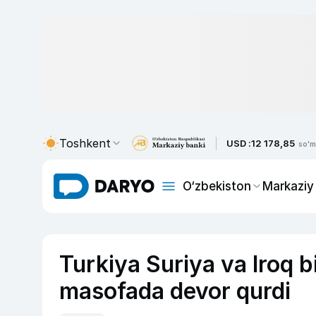
Toshkent
USD :
12 178,85
so'm
O‘zbekiston
Markaziy
Turkiya Suriya va Iroq 
masofada devor qurdi