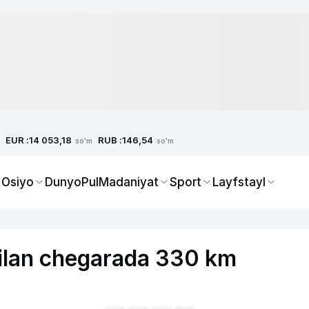
EUR :
RUB :
14 053,18
146,54
so'm
so'm
 Osiyo
Dunyo
Pul
Madaniyat
Sport
Layfstayl
bilan chegarada 330 km