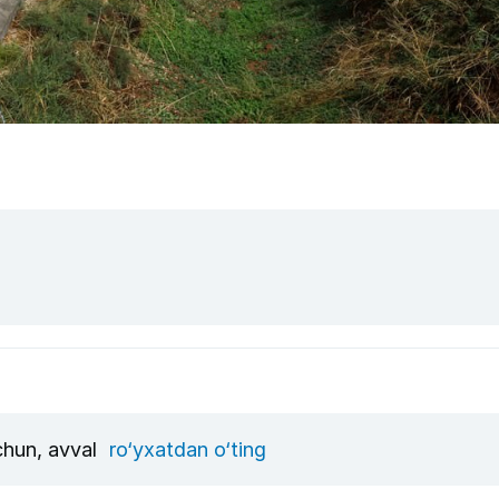
uchun, avval
ro‘yxatdan o‘ting