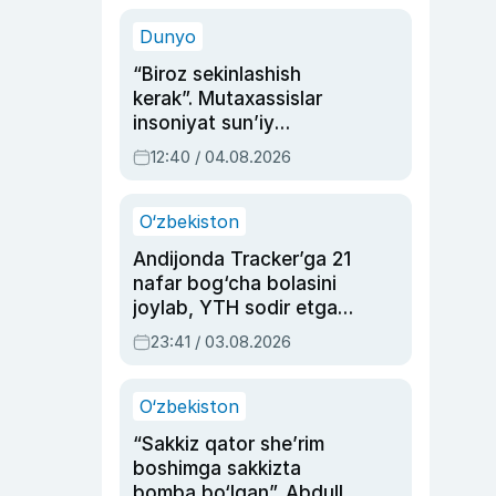
sinovlarga to‘la hayoti
Dunyo
“Biroz sekinlashish
kerak”. Mutaxassislar
insoniyat sun’iy
intellektni boshqara
12:40 / 04.08.2026
olmay qolishidan xavotir
bildirdi
O‘zbekiston
Andijonda Tracker’ga 21
nafar bog‘cha bolasini
joylab, YTH sodir etgan
ayolga sud hukmi o‘qildi
23:41 / 03.08.2026
O‘zbekiston
“Sakkiz qator she’rim
boshimga sakkizta
bomba bo‘lgan”. Abdulla