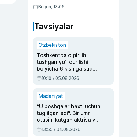
suhbatlashdi
Bugun, 13:05
Tavsiyalar
O‘zbekiston
Toshkentda o‘pirilib
tushgan yo‘l qurilishi
bo‘yicha 6 kishiga sud
hukmi o‘qildi
10:10 / 05.08.2026
Madaniyat
“U boshqalar baxti uchun
tug‘ilgan edi”. Bir umr
otasini kutgan aktrisa va
dublyaj ustasi Rimma
13:55 / 04.08.2026
Ahmedovaning