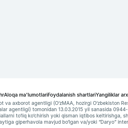
hr
Aloqa ma'lumotlari
Foydalanish shartlari
Yangiliklar arx
t va axborot agentligi (O‘zMAA, hozirgi O‘zbekiston Res
ar agentligi) tomonidan 13.03.2015 yil sanasida 0944
allarni to‘liq ko‘chirish yoki qisman iqtibos keltirishga, 
ytiga giperhavola mavjud bo‘lgan va/yoki “Daryo” intern