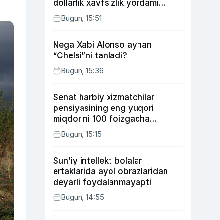
dollarlik xavfsizlik yordami
bermoqchi
Bugun, 15:51
Nega Xabi Alonso aynan
“Chelsi”ni tanladi?
Bugun, 15:36
Senat harbiy xizmatchilar
pensiyasining eng yuqori
miqdorini 100 foizgacha
oshirishni nazarda tutuvchi
Bugun, 15:15
qonunni ma’qulladi
Sun’iy intellekt bolalar
ertaklarida ayol obrazlaridan
deyarli foydalanmayapti
Bugun, 14:55