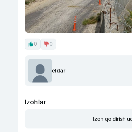
0
0
eldar
Izohlar
Izoh qoldirish 