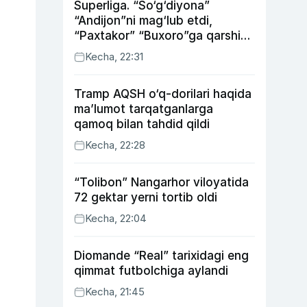
Superliga. “So‘g‘diyona”
“Andijon”ni mag‘lub etdi,
“Paxtakor” “Buxoro”ga qarshi
bahsda g‘alabani qo‘ldan
Kecha, 22:31
chiqardi
Tramp AQSH o‘q-dorilari haqida
ma’lumot tarqatganlarga
qamoq bilan tahdid qildi
Kecha, 22:28
“Tolibon” Nangarhor viloyatida
72 gektar yerni tortib oldi
Kecha, 22:04
Diomande “Real” tarixidagi eng
qimmat futbolchiga aylandi
Kecha, 21:45