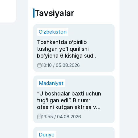
Tavsiyalar
O‘zbekiston
Toshkentda o‘pirilib
tushgan yo‘l qurilishi
bo‘yicha 6 kishiga sud
hukmi o‘qildi
10:10 / 05.08.2026
Madaniyat
“U boshqalar baxti uchun
tug‘ilgan edi”. Bir umr
otasini kutgan aktrisa va
dublyaj ustasi Rimma
13:55 / 04.08.2026
Ahmedovaning
sinovlarga to‘la hayoti
Dunyo