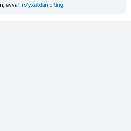
un, avval
ro‘yxatdan o‘ting