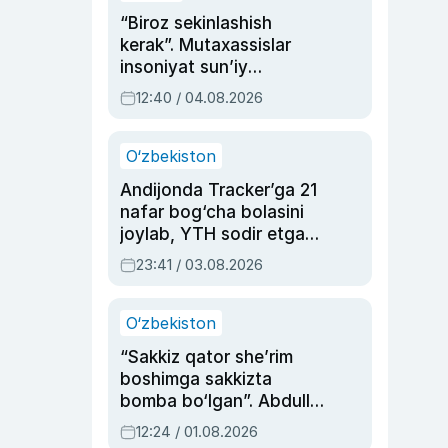
“Biroz sekinlashish
kerak”. Mutaxassislar
insoniyat sun’iy
intellektni boshqara
12:40 / 04.08.2026
olmay qolishidan xavotir
bildirdi
O‘zbekiston
Andijonda Tracker’ga 21
nafar bog‘cha bolasini
joylab, YTH sodir etgan
ayolga sud hukmi o‘qildi
23:41 / 03.08.2026
O‘zbekiston
“Sakkiz qator she’rim
boshimga sakkizta
bomba bo‘lgan”. Abdulla
Oripovni siyosiy
12:24 / 01.08.2026
ayblovlardan asrab