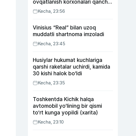
ovqatlanish korxonalari qancha
soliq toʻlagani ochiqlandi
Kecha, 23:56
Vinisius “Real” bilan uzoq
muddatli shartnoma imzoladi
Kecha, 23:45
Husiylar hukumat kuchlariga
qarshi raketalar uchirdi, kamida
30 kishi halok bo‘ldi
Kecha, 23:35
Toshkentda Kichik halqa
avtomobil yo‘lining bir qismi
to‘rt kunga yopildi (xarita)
Kecha, 23:10