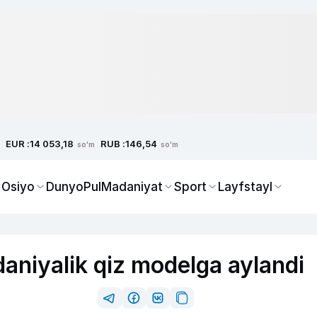
EUR :
RUB :
14 053,18
146,54
so'm
so'm
 Osiyo
Dunyo
Pul
Madaniyat
Sport
Layfstayl
aniyalik qiz modelga aylandi