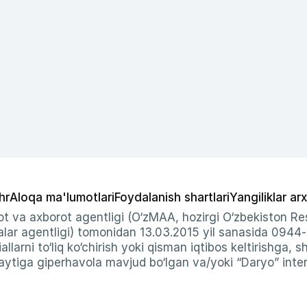
hr
Aloqa ma'lumotlari
Foydalanish shartlari
Yangiliklar arx
t va axborot agentligi (O‘zMAA, hozirgi O‘zbekiston Res
ar agentligi) tomonidan 13.03.2015 yil sanasida 0944
allarni to‘liq ko‘chirish yoki qisman iqtibos keltirishga, 
ytiga giperhavola mavjud bo‘lgan va/yoki “Daryo” intern