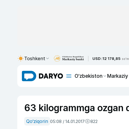
Toshkent
USD :
12 178,85
so'm
O‘zbekiston
Markaziy
63 kilogrammga ozgan d
Qo‘ziqorin
05:08 / 14.01.2017
822