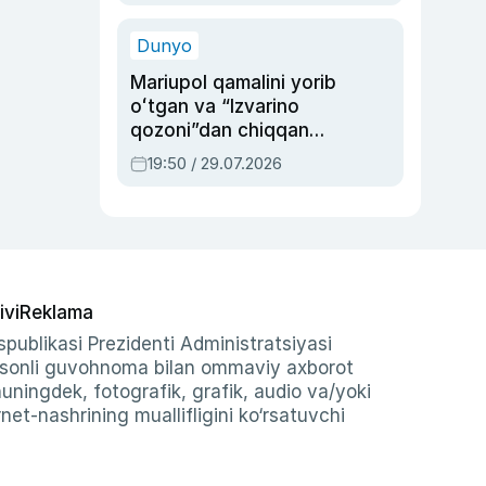
qolgan voqea
Dunyo
Mariupol qamalini yorib
oʻtgan va “Izvarino
qozoni”dan chiqqan
qahramon — Ukraina
19:50 / 29.07.2026
armiyasi bosh
qoʻmondoni Drapatiy
haqida
ivi
Reklama
publikasi Prezidenti Administratsiyasi
-sonli guvohnoma bilan ommaviy axborot
shuningdek, fotografik, grafik, audio va/yoki
et-nashrining muallifligini ko‘rsatuvchi