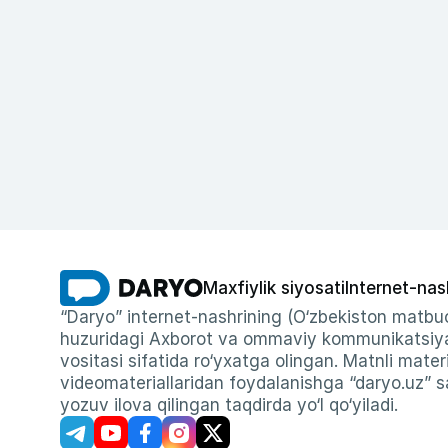
Maxfiylik siyosati
Internet-nas
“Daryo” internet-nashrining (O‘zbekiston matbuo
huzuridagi Axborot va ommaviy kommunikatsiyal
vositasi sifatida ro‘yxatga olingan. Matnli materi
videomateriallaridan foydalanishga “daryo.uz” sa
yozuv ilova qilingan taqdirda yo‘l qo‘yiladi.