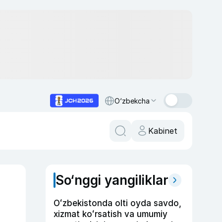
O‘zbekcha
Kabinet
So‘nggi yangiliklar
Oʻzbekistonda olti oyda savdo,
xizmat koʻrsatish va umumiy