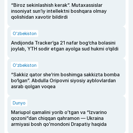
“Biroz sekinlashish kerak”. Mutaxassislar
insoniyat sun’iy intellektni boshqara olmay
qolishidan xavotir bildirdi
O‘zbekiston
Andijonda Tracker’ga 21 nafar bog‘cha bolasini
joylab, YTH sodir etgan ayolga sud hukmi o‘qildi
O‘zbekiston
“Sakkiz qator she’rim boshimga sakkizta bomba
bo‘lgan”. Abdulla Oripovni siyosiy ayblovlardan
asrab qolgan voqea
Dunyo
Mariupol qamalini yorib oʻtgan va “Izvarino
qozoni”dan chiqqan qahramon — Ukraina
armiyasi bosh qoʻmondoni Drapatiy haqida