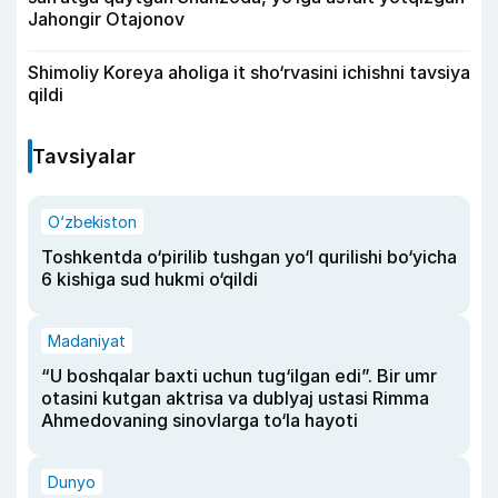
Jahongir Otajonov
Shimoliy Koreya aholiga it sho‘rvasini ichishni tavsiya
qildi
Tavsiyalar
O‘zbekiston
Toshkentda o‘pirilib tushgan yo‘l qurilishi bo‘yicha
6 kishiga sud hukmi o‘qildi
Madaniyat
“U boshqalar baxti uchun tug‘ilgan edi”. Bir umr
otasini kutgan aktrisa va dublyaj ustasi Rimma
Ahmedovaning sinovlarga to‘la hayoti
Dunyo