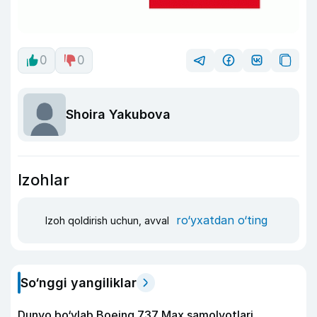
0
0
Shoira Yakubova
Izohlar
ro‘yxatdan o‘ting
Izoh qoldirish uchun, avval
So‘nggi yangiliklar
Dunyo bo‘ylab Boeing 737 Max samolyotlari