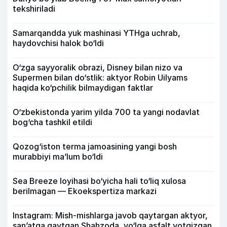
tekshiriladi
Samarqandda yuk mashinasi YTHga uchrab,
haydovchisi halok bo‘ldi
O‘zga sayyoralik obrazi, Disney bilan nizo va
Supermen bilan do‘stlik: aktyor Robin Uilyams
haqida ko‘pchilik bilmaydigan faktlar
O‘zbekistonda yarim yilda 700 ta yangi nodavlat
bog‘cha tashkil etildi
Qozog‘iston terma jamoasining yangi bosh
murabbiyi ma’lum bo‘ldi
Sea Breeze loyihasi bo‘yicha hali to‘liq xulosa
berilmagan — Ekoekspertiza markazi
Instagram: Mish-mishlarga javob qaytargan aktyor,
san’atga qaytgan Shahzoda, yo‘lga asfalt yotqizgan