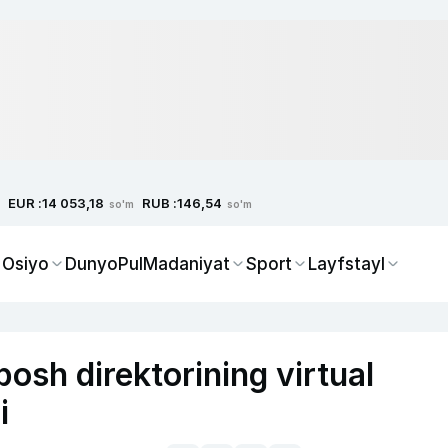
EUR :
RUB :
14 053,18
146,54
so'm
so'm
 Osiyo
Dunyo
Pul
Madaniyat
Sport
Layfstayl
bosh direktorining virtual
i