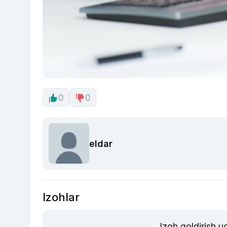
0
0
eldar
Izohlar
Izoh qoldirish 