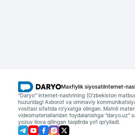
Maxfiylik siyosati
Internet-nas
“Daryo” internet-nashrining (O‘zbekiston matbuo
huzuridagi Axborot va ommaviy kommunikatsiyal
vositasi sifatida ro‘yxatga olingan. Matnli materi
videomateriallaridan foydalanishga “daryo.uz” sa
yozuv ilova qilingan taqdirda yo‘l qo‘yiladi.