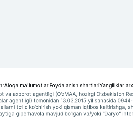
hr
Aloqa ma'lumotlari
Foydalanish shartlari
Yangiliklar arx
t va axborot agentligi (O‘zMAA, hozirgi O‘zbekiston Res
ar agentligi) tomonidan 13.03.2015 yil sanasida 0944
allarni to‘liq ko‘chirish yoki qisman iqtibos keltirishga, 
ytiga giperhavola mavjud bo‘lgan va/yoki “Daryo” intern