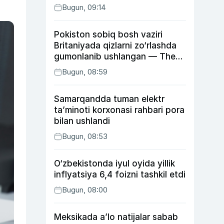
Bugun, 09:14
Pokiston sobiq bosh vaziri
Britaniyada qizlarni zo‘rlashda
gumonlanib ushlangan — The
Guardian
Bugun, 08:59
Samarqandda tuman elektr
ta’minoti korxonasi rahbari pora
bilan ushlandi
Bugun, 08:53
O‘zbekistonda iyul oyida yillik
inflyatsiya 6,4 foizni tashkil etdi
Bugun, 08:00
Meksikada a’lo natijalar sabab