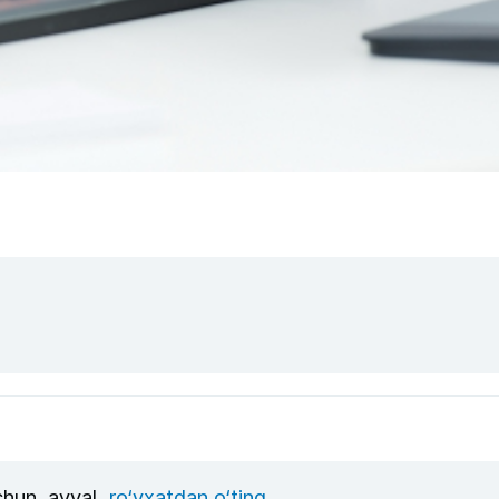
uchun, avval
ro‘yxatdan o‘ting