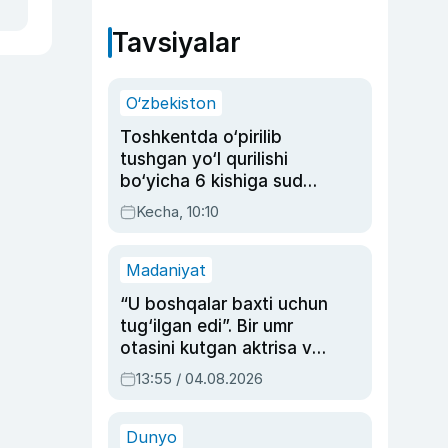
Tavsiyalar
O‘zbekiston
Toshkentda o‘pirilib
tushgan yo‘l qurilishi
bo‘yicha 6 kishiga sud
hukmi o‘qildi
Kecha, 10:10
Madaniyat
“U boshqalar baxti uchun
tug‘ilgan edi”. Bir umr
otasini kutgan aktrisa va
dublyaj ustasi Rimma
13:55 / 04.08.2026
Ahmedovaning
sinovlarga to‘la hayoti
Dunyo