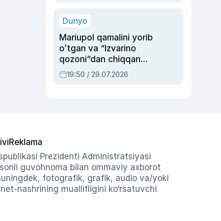
qolgan voqea
Dunyo
Mariupol qamalini yorib
oʻtgan va “Izvarino
qozoni”dan chiqqan
qahramon — Ukraina
19:50 / 29.07.2026
armiyasi bosh
qoʻmondoni Drapatiy
haqida
ivi
Reklama
publikasi Prezidenti Administratsiyasi
-sonli guvohnoma bilan ommaviy axborot
shuningdek, fotografik, grafik, audio va/yoki
et-nashrining muallifligini ko‘rsatuvchi