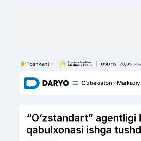
Toshkent
USD :
12 178,85
so'm
O‘zbekiston
Markaziy
“O‘zstandart” agentligi 
qabulxonasi ishga tushd