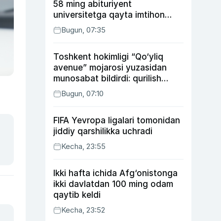
58 ming abituriyent
universitetga qayta imtihon
topshiradi
Bugun, 07:35
Toshkent hokimligi “Qo‘yliq
avenue” mojarosi yuzasidan
munosabat bildirdi: qurilish
ishlarining 53 foizi yakunlangan
Bugun, 07:10
FIFA Yevropa ligalari tomonidan
jiddiy qarshilikka uchradi
Kecha, 23:55
Ikki hafta ichida Afg‘onistonga
ikki davlatdan 100 ming odam
qaytib keldi
Kecha, 23:52