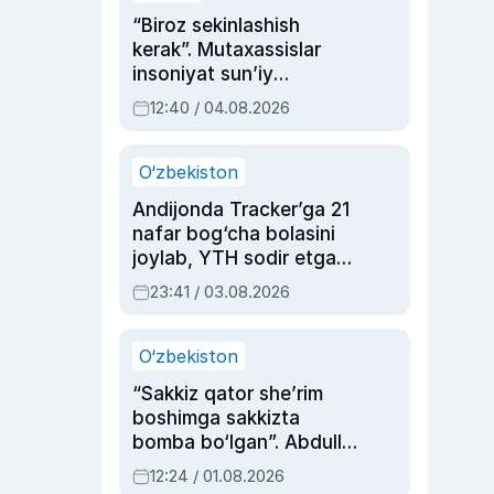
“Biroz sekinlashish
kerak”. Mutaxassislar
insoniyat sun’iy
intellektni boshqara
12:40 / 04.08.2026
olmay qolishidan xavotir
bildirdi
O‘zbekiston
Andijonda Tracker’ga 21
nafar bog‘cha bolasini
joylab, YTH sodir etgan
ayolga sud hukmi o‘qildi
23:41 / 03.08.2026
O‘zbekiston
“Sakkiz qator she’rim
boshimga sakkizta
bomba bo‘lgan”. Abdulla
Oripovni siyosiy
12:24 / 01.08.2026
ayblovlardan asrab