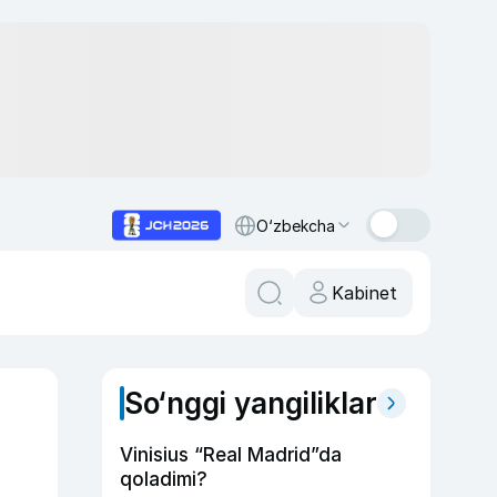
O‘zbekcha
Kabinet
So‘nggi yangiliklar
Vinisius “Real Madrid”da
qoladimi?