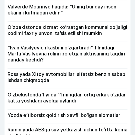
Valverde Mourinyo haqida: “Uning bunday inson
ekanini kutmagan edim”
Oʻzbekistonda xizmat koʻrsatgan kommunal xoʻjaligi
xodimi faxriy unvoni taʼsis etilishi mumkin
“Ivan Vasilyevich kasbini o‘zgartiradi” filmidagi
Marfa Vasilyevna rolini ijro etgan aktrisaning taqdiri
qanday kechdi?
Rossiyada Xitoy avtomobillari sifatsiz benzin sabab
ishdan chiqmoqda
O‘zbekistonda 1 yilda 11 mingdan ortiq erkak o‘zidan
katta yoshdagi ayolga uylandi
Yozda e’tiborsiz qoldirish xavfli bo‘lgan alomatlar
Ruminiyada AESga suv yetkazish uchun toʻrtta kema