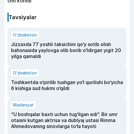
choʻktirildi
Tavsiyalar
O‘zbekiston
Jizzaxda 77 yoshli taksichini qo‘y sotib olish
bahonasida yaylovga olib borib o‘ldirgan yigit 20
yilga qamaldi
O‘zbekiston
Toshkentda o‘pirilib tushgan yo‘l qurilishi bo‘yicha
6 kishiga sud hukmi o‘qildi
Madaniyat
“U boshqalar baxti uchun tug‘ilgan edi”. Bir umr
otasini kutgan aktrisa va dublyaj ustasi Rimma
Ahmedovaning sinovlarga to‘la hayoti