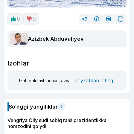
0
0
Azizbek Abduvaliyev
Izohlar
ro‘yxatdan o‘ting
Izoh qoldirish uchun, avval
So‘nggi yangiliklar
Vengriya Oliy sudi sobiq raisi prezidentlikka
nomzodini qoʻydi