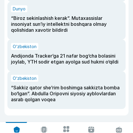
Dunyo
“Biroz sekinlashish kerak”. Mutaxassislar
insoniyat sun’iy intellektni boshqara olmay
qolishidan xavotir bildirdi
O‘zbekiston
Andijonda Tracker’ga 21 nafar bog‘cha bolasini
joylab, YTH sodir etgan ayolga sud hukmi o‘qildi
O‘zbekiston
“Sakkiz qator she’rim boshimga sakkizta bomba
bo‘lgan”. Abdulla Oripovni siyosiy ayblovlardan
asrab qolgan voqea