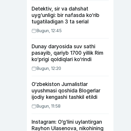
Detektiv, sir va dahshat
uyg‘unligi: bir nafasda ko‘rib
tugatiladigan 3 ta serial
Bugun, 12:45
Dunay daryosida suv sathi
pasayib, qariyb 1700 yillik Rim
ko‘prigi qoldiqlari ko‘rindi
Bugun, 12:20
O‘zbekiston Jurnalistlar
uyushmasi qoshida Blogerlar
ijodiy kengashi tashkil etildi
Bugun, 11:58
Instagram: O‘g‘lini uylantirgan
Rayhon Ulasenova, nikohining