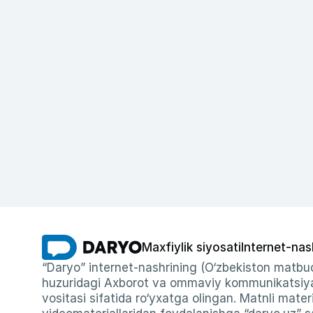
Maxfiylik siyosati
Internet-nas
“Daryo” internet-nashrining (O‘zbekiston matbuo
huzuridagi Axborot va ommaviy kommunikatsiyal
vositasi sifatida ro‘yxatga olingan. Matnli materi