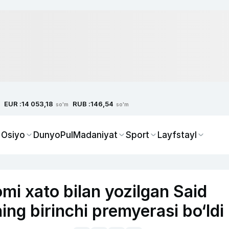
EUR :
RUB :
14 053,18
146,54
so'm
so'm
 Osiyo
Dunyo
Pul
Madaniyat
Sport
Layfstayl
mi xato bilan yozilgan Said
ing birinchi premyerasi bo‘ldi