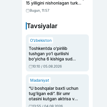
15 yilligini nishonlagan turk
aktyorlari va Kamelot qasriga
Bugun, 11:57
sayohat qilgan Zebo Rahimova
Tavsiyalar
O‘zbekiston
Toshkentda o‘pirilib
tushgan yo‘l qurilishi
bo‘yicha 6 kishiga sud
hukmi o‘qildi
10:10 / 05.08.2026
Madaniyat
“U boshqalar baxti uchun
tug‘ilgan edi”. Bir umr
otasini kutgan aktrisa va
dublyaj ustasi Rimma
13:55 / 04.08.2026