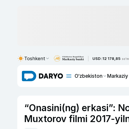
Toshkent
USD :
12 178,85
so'm
O‘zbekiston
Markaziy
“Onasini(ng) erkasi”: No
Muxtorov filmi 2017-yiln