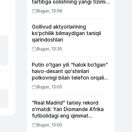
tartibga solishning yangi tizimi
joriy etildi
Bugun, 13:58
Gollivud aktyorlarining
ko‘pchilik bilmaydigan taniqli
qarindoshlari
Bugun, 13:35
Putin o‘tgan yili “halok bo‘lgan”
havo-desant qo‘shinlari
polkovnigi bilan telefon orqali
suhbatlashdi
Bugun, 13:05
“Real Madrid” tarixiy rekord
o‘rnatdi: Yan Diomande Afrika
futbolidagi eng qimmat
transferga aylandi
Bugun, 13:00