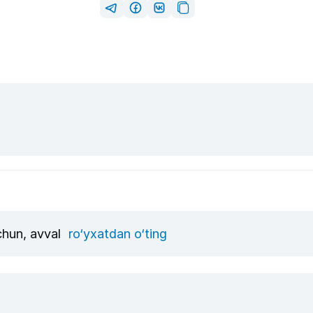
uchun, avval
ro‘yxatdan o‘ting