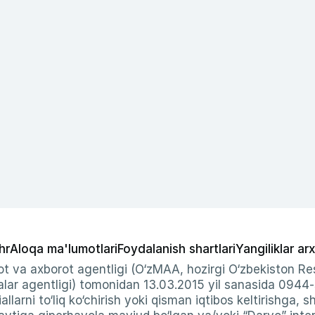
hr
Aloqa ma'lumotlari
Foydalanish shartlari
Yangiliklar arx
t va axborot agentligi (O‘zMAA, hozirgi O‘zbekiston Res
ar agentligi) tomonidan 13.03.2015 yil sanasida 0944
allarni to‘liq ko‘chirish yoki qisman iqtibos keltirishga, 