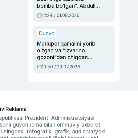
bomba bo‘lgan”. Abdulla
Oripovni siyosiy
12:24 / 01.08.2026
ayblovlardan asrab
qolgan voqea
Dunyo
Mariupol qamalini yorib
oʻtgan va “Izvarino
qozoni”dan chiqqan
qahramon — Ukraina
19:50 / 29.07.2026
armiyasi bosh
qoʻmondoni Drapatiy
haqida
ivi
Reklama
publikasi Prezidenti Administratsiyasi
-sonli guvohnoma bilan ommaviy axborot
shuningdek, fotografik, grafik, audio va/yoki