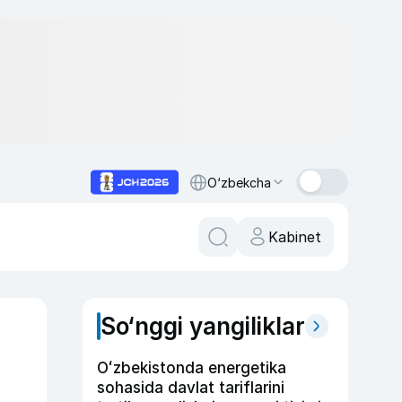
O‘zbekcha
Kabinet
So‘nggi yangiliklar
Oʻzbekistonda energetika
sohasida davlat tariflarini