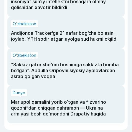
insoniyat sun’iy intellektni boshqara olmay
qolishidan xavotir bildirdi
O‘zbekiston
Andijonda Tracker’ga 21 nafar bog‘cha bolasini
joylab, YTH sodir etgan ayolga sud hukmi o‘qildi
O‘zbekiston
“Sakkiz qator she’rim boshimga sakkizta bomba
bo‘lgan”. Abdulla Oripovni siyosiy ayblovlardan
asrab qolgan voqea
Dunyo
Mariupol qamalini yorib oʻtgan va “Izvarino
qozoni”dan chiqqan qahramon — Ukraina
armiyasi bosh qoʻmondoni Drapatiy haqida