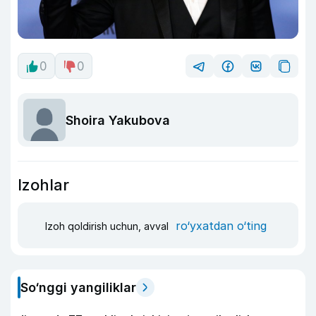
0
0
Shoira Yakubova
Izohlar
ro‘yxatdan o‘ting
Izoh qoldirish uchun, avval
So‘nggi yangiliklar