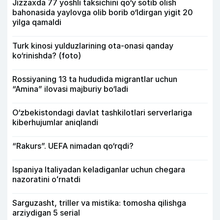
Jizzaxda 77 yoshli taksichini qo‘y sotib olish
bahonasida yaylovga olib borib o‘ldirgan yigit 20
yilga qamaldi
Turk kinosi yulduzlarining ota-onasi qanday
ko‘rinishda? (foto)
Rossiyaning 13 ta hududida migrantlar uchun
“Amina” ilovasi majburiy bo‘ladi
O‘zbekistondagi davlat tashkilotlari serverlariga
kiberhujumlar aniqlandi
“Rakurs”. UEFA nimadan qo‘rqdi?
Ispaniya Italiyadan keladiganlar uchun chegara
nazoratini oʻrnatdi
Sarguzasht, triller va mistika: tomosha qilishga
arziydigan 5 serial