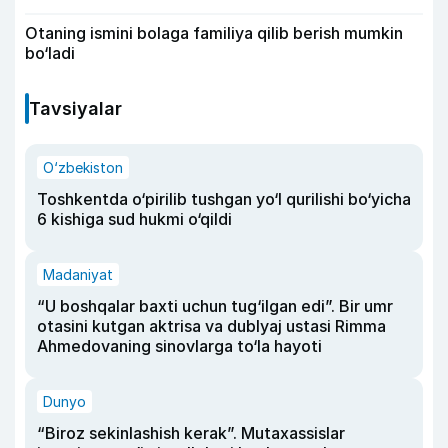
Otaning ismini bolaga familiya qilib berish mumkin
bo‘ladi
Tavsiyalar
O‘zbekiston
Toshkentda o‘pirilib tushgan yo‘l qurilishi bo‘yicha
6 kishiga sud hukmi o‘qildi
Madaniyat
“U boshqalar baxti uchun tug‘ilgan edi”. Bir umr
otasini kutgan aktrisa va dublyaj ustasi Rimma
Ahmedovaning sinovlarga to‘la hayoti
Dunyo
“Biroz sekinlashish kerak”. Mutaxassislar