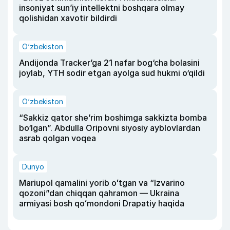
insoniyat sun’iy intellektni boshqara olmay
qolishidan xavotir bildirdi
O‘zbekiston
Andijonda Tracker’ga 21 nafar bog‘cha bolasini
joylab, YTH sodir etgan ayolga sud hukmi o‘qildi
O‘zbekiston
“Sakkiz qator she’rim boshimga sakkizta bomba
bo‘lgan”. Abdulla Oripovni siyosiy ayblovlardan
asrab qolgan voqea
Dunyo
Mariupol qamalini yorib oʻtgan va “Izvarino
qozoni”dan chiqqan qahramon — Ukraina
armiyasi bosh qoʻmondoni Drapatiy haqida