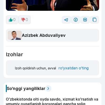
0
0
Azizbek Abduvaliyev
Izohlar
ro‘yxatdan o‘ting
Izoh qoldirish uchun, avval
So‘nggi yangiliklar
Oʻzbekistonda olti oyda savdo, xizmat koʻrsatish va
umumiy ovqatlanish korxonalari qancha soliq