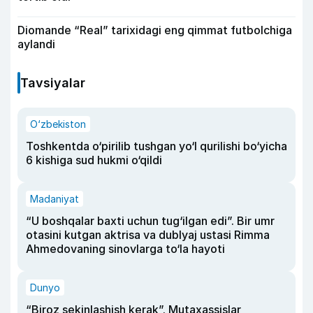
Diomande “Real” tarixidagi eng qimmat futbolchiga
aylandi
Tavsiyalar
O‘zbekiston
Toshkentda o‘pirilib tushgan yo‘l qurilishi bo‘yicha
6 kishiga sud hukmi o‘qildi
Madaniyat
“U boshqalar baxti uchun tug‘ilgan edi”. Bir umr
otasini kutgan aktrisa va dublyaj ustasi Rimma
Ahmedovaning sinovlarga to‘la hayoti
Dunyo
“Biroz sekinlashish kerak”. Mutaxassislar