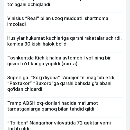
toʻlagani ochiqlandi
Vinisius “Real” bilan uzoq muddatli shartnoma
imzoladi
Husiylar hukumat kuchlariga qarshi raketalar uchirdi,
kamida 30 kishi halok bo‘ldi
Toshkentda Kichik halqa avtomobil yo‘lining bir
qismi to‘rt kunga yopildi (xarita)
Superliga. “So‘g‘diyona” “Andijon”ni mag‘lub etdi,
“Paxtakor” “Buxoro”ga qarshi bahsda g‘alabani
qo‘ldan chiqardi
Tramp AQSH o‘q-dorilari haqida ma’lumot
tarqatganlarga qamoq bilan tahdid qildi
“Tolibon” Nangarhor viloyatida 72 gektar yerni
tortib oldi