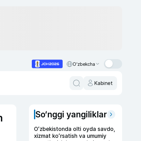
O‘zbekcha
Kabinet
So‘nggi yangiliklar
n
Oʻzbekistonda olti oyda savdo,
xizmat koʻrsatish va umumiy