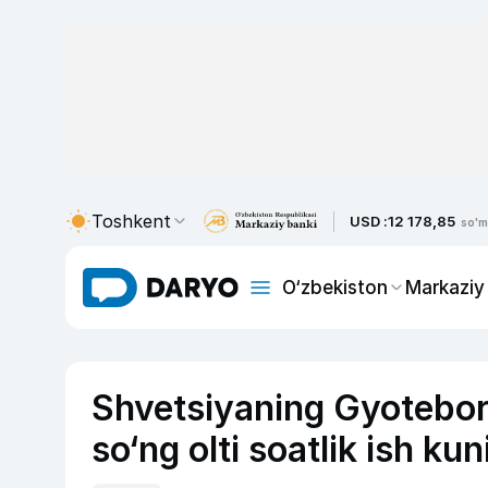
Toshkent
USD :
12 178,85
so'm
O‘zbekiston
Markaziy
Shvetsiyaning Gyoteborg 
so‘ng olti soatlik ish ku