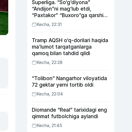
Superliga. “So‘g‘diyona”
“Andijon”ni mag‘lub etdi,
“Paxtakor” “Buxoro”ga qarshi
bahsda g‘alabani qo‘ldan
Kecha, 22:31
chiqardi
Tramp AQSH o‘q-dorilari haqida
ma’lumot tarqatganlarga
qamoq bilan tahdid qildi
Kecha, 22:28
“Tolibon” Nangarhor viloyatida
72 gektar yerni tortib oldi
Kecha, 22:04
Diomande “Real” tarixidagi eng
qimmat futbolchiga aylandi
Kecha, 21:45