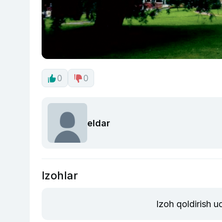
0
0
eldar
Izohlar
Izoh qoldirish 