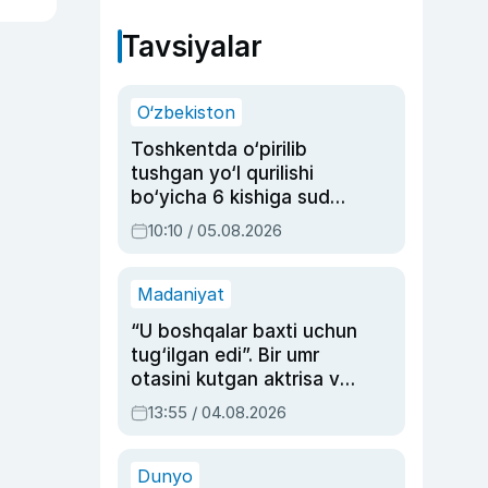
Tavsiyalar
O‘zbekiston
Toshkentda o‘pirilib
tushgan yo‘l qurilishi
bo‘yicha 6 kishiga sud
hukmi o‘qildi
10:10 / 05.08.2026
Madaniyat
“U boshqalar baxti uchun
tug‘ilgan edi”. Bir umr
otasini kutgan aktrisa va
dublyaj ustasi Rimma
13:55 / 04.08.2026
Ahmedovaning
sinovlarga to‘la hayoti
Dunyo