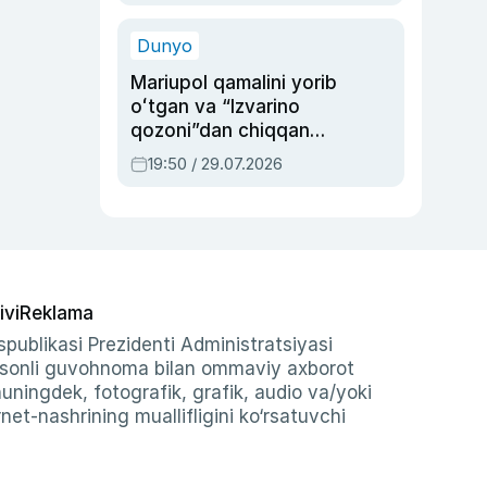
qolgan voqea
Dunyo
Mariupol qamalini yorib
oʻtgan va “Izvarino
qozoni”dan chiqqan
qahramon — Ukraina
19:50 / 29.07.2026
armiyasi bosh
qoʻmondoni Drapatiy
haqida
ivi
Reklama
publikasi Prezidenti Administratsiyasi
-sonli guvohnoma bilan ommaviy axborot
shuningdek, fotografik, grafik, audio va/yoki
et-nashrining muallifligini ko‘rsatuvchi