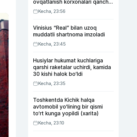
ovqatlanish korxonalari qancha
soliq toʻlagani ochiqlandi
Kecha, 23:56
Vinisius “Real” bilan uzoq
muddatli shartnoma imzoladi
Kecha, 23:45
Husiylar hukumat kuchlariga
qarshi raketalar uchirdi, kamida
30 kishi halok bo‘ldi
Kecha, 23:35
Toshkentda Kichik halqa
avtomobil yo‘lining bir qismi
to‘rt kunga yopildi (xarita)
Kecha, 23:10