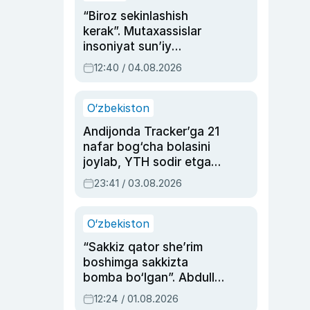
“Biroz sekinlashish
kerak”. Mutaxassislar
insoniyat sun’iy
intellektni boshqara
12:40 / 04.08.2026
olmay qolishidan xavotir
bildirdi
O‘zbekiston
Andijonda Tracker’ga 21
nafar bog‘cha bolasini
joylab, YTH sodir etgan
ayolga sud hukmi o‘qildi
23:41 / 03.08.2026
O‘zbekiston
“Sakkiz qator she’rim
boshimga sakkizta
bomba bo‘lgan”. Abdulla
Oripovni siyosiy
12:24 / 01.08.2026
ayblovlardan asrab