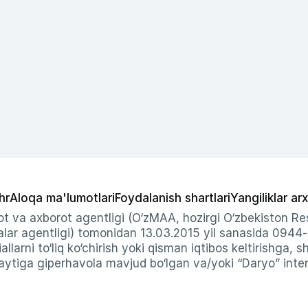
hr
Aloqa ma'lumotlari
Foydalanish shartlari
Yangiliklar arx
t va axborot agentligi (O‘zMAA, hozirgi O‘zbekiston Res
ar agentligi) tomonidan 13.03.2015 yil sanasida 0944
allarni to‘liq ko‘chirish yoki qisman iqtibos keltirishga, 
ytiga giperhavola mavjud bo‘lgan va/yoki “Daryo” intern