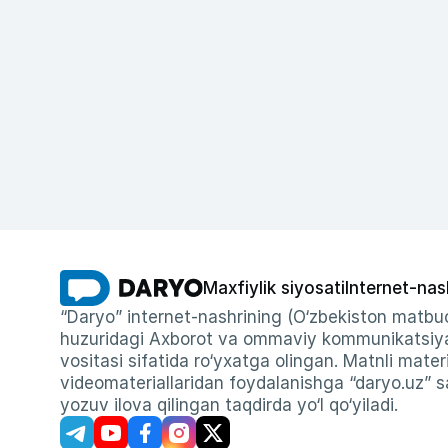
Maxfiylik siyosati
Internet-nas
“Daryo” internet-nashrining (O‘zbekiston matbuo
huzuridagi Axborot va ommaviy kommunikatsiyal
vositasi sifatida ro‘yxatga olingan. Matnli materi
videomateriallaridan foydalanishga “daryo.uz” sa
yozuv ilova qilingan taqdirda yo‘l qo‘yiladi.