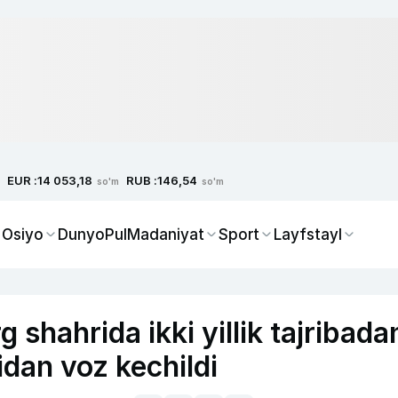
EUR :
RUB :
14 053,18
146,54
so'm
so'm
 Osiyo
Dunyo
Pul
Madaniyat
Sport
Layfstayl
shahrida ikki yillik tajribada
nidan voz kechildi