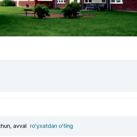
uchun, avval
ro‘yxatdan o‘ting