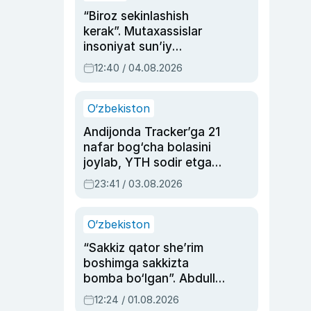
“Biroz sekinlashish
kerak”. Mutaxassislar
insoniyat sun’iy
intellektni boshqara
12:40 / 04.08.2026
olmay qolishidan xavotir
bildirdi
O‘zbekiston
Andijonda Tracker’ga 21
nafar bog‘cha bolasini
joylab, YTH sodir etgan
ayolga sud hukmi o‘qildi
23:41 / 03.08.2026
O‘zbekiston
“Sakkiz qator she’rim
boshimga sakkizta
bomba bo‘lgan”. Abdulla
Oripovni siyosiy
12:24 / 01.08.2026
ayblovlardan asrab