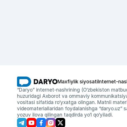
Maxfiylik siyosati
Internet-nas
“Daryo” internet-nashrining (O‘zbekiston matbuo
huzuridagi Axborot va ommaviy kommunikatsiyal
vositasi sifatida ro‘yxatga olingan. Matnli materi
videomateriallaridan foydalanishga “daryo.uz” sa
yozuv ilova qilingan taqdirda yo‘l qo‘yiladi.