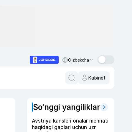
O‘zbekcha
Kabinet
So‘nggi yangiliklar
Avstriya kansleri onalar mehnati
haqidagi gaplari uchun uzr