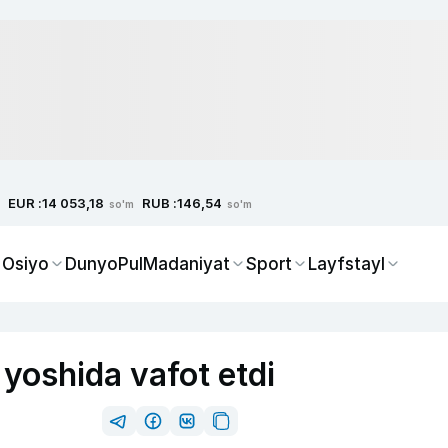
EUR :
RUB :
14 053,18
146,54
so'm
so'm
 Osiyo
Dunyo
Pul
Madaniyat
Sport
Layfstayl
yoshida vafot etdi