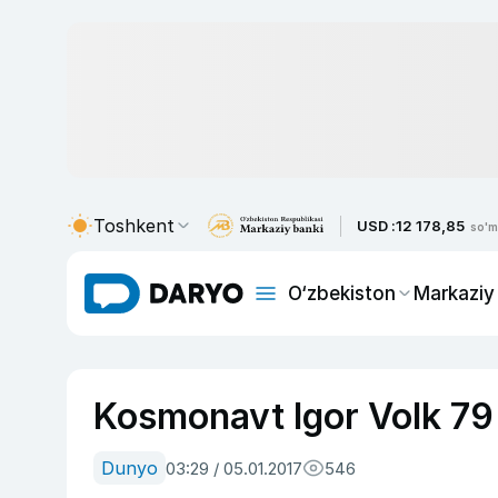
Toshkent
USD :
12 178,85
so'm
O‘zbekiston
Markaziy
Kosmonavt Igor Volk 79 
Dunyo
03:29 / 05.01.2017
546