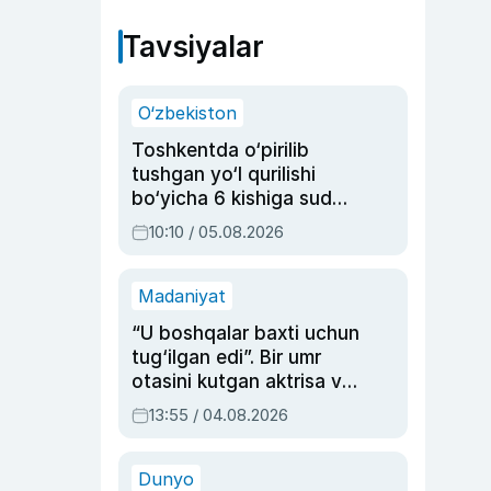
Tavsiyalar
O‘zbekiston
Toshkentda o‘pirilib
tushgan yo‘l qurilishi
bo‘yicha 6 kishiga sud
hukmi o‘qildi
10:10 / 05.08.2026
Madaniyat
“U boshqalar baxti uchun
tug‘ilgan edi”. Bir umr
otasini kutgan aktrisa va
dublyaj ustasi Rimma
13:55 / 04.08.2026
Ahmedovaning
sinovlarga to‘la hayoti
Dunyo