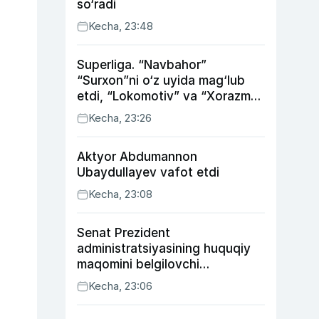
so‘radi
Kecha, 23:48
Superliga. “Navbahor”
“Surxon”ni o‘z uyida mag‘lub
etdi, “Lokomotiv” va “Xorazm”
uyda g‘alaba qozondi
Kecha, 23:26
Aktyor Abdu­mannon
Ubaydullayev vafot etdi
Kecha, 23:08
Senat Prezident
administratsiyasining huquqiy
maqomini belgilovchi
konstitutsiyaviy qonunni
Kecha, 23:06
ma’qulladi