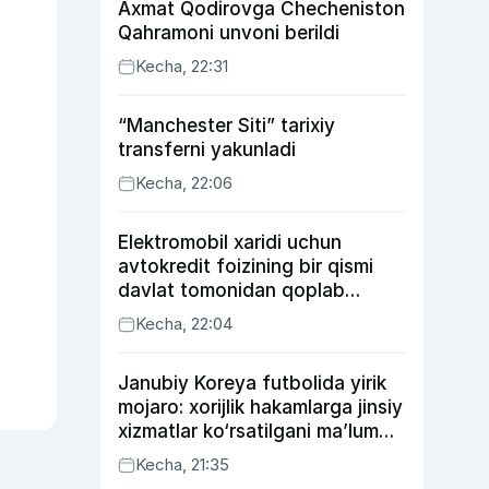
Axmat Qodirovga Checheniston
Qahramoni unvoni berildi
Kecha, 22:31
“Manchester Siti” tarixiy
transferni yakunladi
Kecha, 22:06
Elektromobil xaridi uchun
avtokredit foizining bir qismi
davlat tomonidan qoplab
berilishi mumkin
Kecha, 22:04
Janubiy Koreya futbolida yirik
mojaro: xorijlik hakamlarga jinsiy
xizmatlar ko‘rsatilgani ma’lum
qilindi
Kecha, 21:35