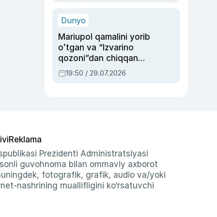
qolgan voqea
Dunyo
Mariupol qamalini yorib
oʻtgan va “Izvarino
qozoni”dan chiqqan
qahramon — Ukraina
19:50 / 29.07.2026
armiyasi bosh
qoʻmondoni Drapatiy
haqida
ivi
Reklama
publikasi Prezidenti Administratsiyasi
-sonli guvohnoma bilan ommaviy axborot
shuningdek, fotografik, grafik, audio va/yoki
et-nashrining muallifligini ko‘rsatuvchi