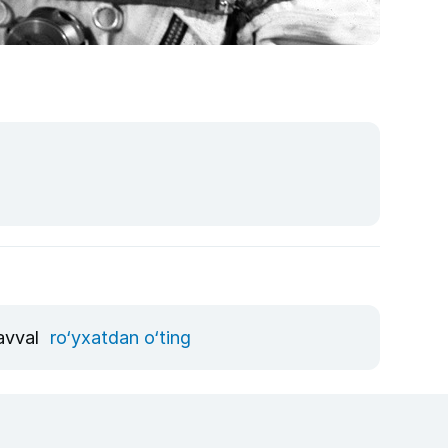
 avval
ro‘yxatdan o‘ting