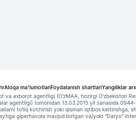
hr
Aloqa ma'lumotlari
Foydalanish shartlari
Yangiliklar arx
t va axborot agentligi (O‘zMAA, hozirgi O‘zbekiston Res
ar agentligi) tomonidan 13.03.2015 yil sanasida 0944
allarni to‘liq ko‘chirish yoki qisman iqtibos keltirishga, 
ytiga giperhavola mavjud bo‘lgan va/yoki “Daryo” intern