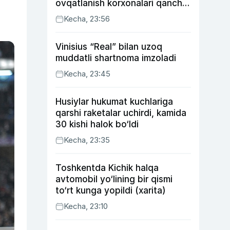
ovqatlanish korxonalari qancha
soliq toʻlagani ochiqlandi
Kecha, 23:56
Vinisius “Real” bilan uzoq
muddatli shartnoma imzoladi
Kecha, 23:45
Husiylar hukumat kuchlariga
qarshi raketalar uchirdi, kamida
30 kishi halok bo‘ldi
Kecha, 23:35
Toshkentda Kichik halqa
avtomobil yo‘lining bir qismi
to‘rt kunga yopildi (xarita)
Kecha, 23:10