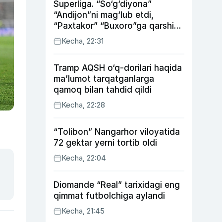
Superliga. “So‘g‘diyona”
“Andijon”ni mag‘lub etdi,
“Paxtakor” “Buxoro”ga qarshi
bahsda g‘alabani qo‘ldan
Kecha, 22:31
chiqardi
Tramp AQSH o‘q-dorilari haqida
ma’lumot tarqatganlarga
qamoq bilan tahdid qildi
Kecha, 22:28
“Tolibon” Nangarhor viloyatida
72 gektar yerni tortib oldi
Kecha, 22:04
Diomande “Real” tarixidagi eng
qimmat futbolchiga aylandi
Kecha, 21:45