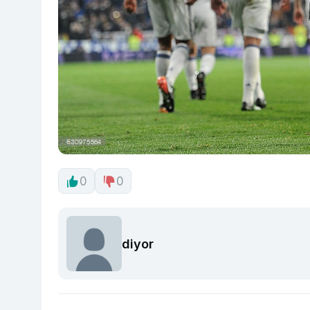
0
0
diyor