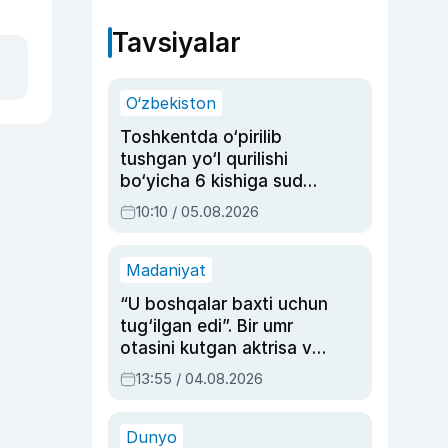
Tavsiyalar
O‘zbekiston
Toshkentda o‘pirilib
tushgan yo‘l qurilishi
bo‘yicha 6 kishiga sud
hukmi o‘qildi
10:10 / 05.08.2026
Madaniyat
“U boshqalar baxti uchun
tug‘ilgan edi”. Bir umr
otasini kutgan aktrisa va
dublyaj ustasi Rimma
13:55 / 04.08.2026
Ahmedovaning
sinovlarga to‘la hayoti
Dunyo