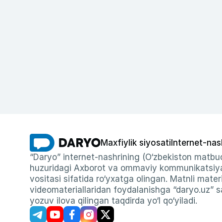
Maxfiylik siyosati
Internet-nas
“Daryo” internet-nashrining (O‘zbekiston matbuo
huzuridagi Axborot va ommaviy kommunikatsiyal
vositasi sifatida ro‘yxatga olingan. Matnli materi
videomateriallaridan foydalanishga “daryo.uz” sa
yozuv ilova qilingan taqdirda yo‘l qo‘yiladi.