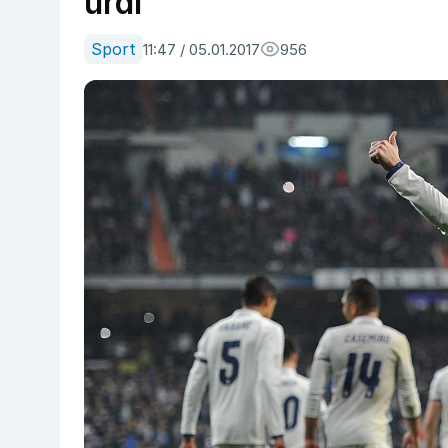
urdi
Sport
11:47 / 05.01.2017
956