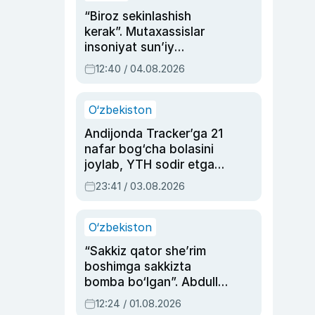
“Biroz sekinlashish
kerak”. Mutaxassislar
insoniyat sun’iy
intellektni boshqara
12:40 / 04.08.2026
olmay qolishidan xavotir
bildirdi
O‘zbekiston
Andijonda Tracker’ga 21
nafar bog‘cha bolasini
joylab, YTH sodir etgan
ayolga sud hukmi o‘qildi
23:41 / 03.08.2026
O‘zbekiston
“Sakkiz qator she’rim
boshimga sakkizta
bomba bo‘lgan”. Abdulla
Oripovni siyosiy
12:24 / 01.08.2026
ayblovlardan asrab