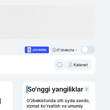
O‘zbekcha
Kabinet
So‘nggi yangiliklar
l
Oʻzbekistonda olti oyda savdo,
xizmat koʻrsatish va umumiy