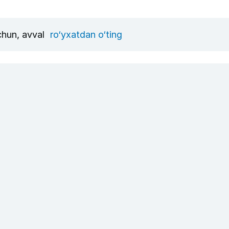
uchun, avval
ro‘yxatdan o‘ting