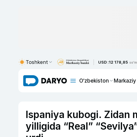
Toshkent
USD :
12 178,85
so'm
O‘zbekiston
Markaziy
Ispaniya kubogi. Zidan 
yilligida “Real” “Sevily