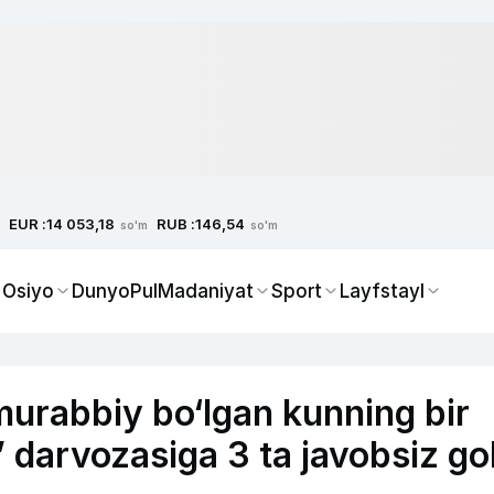
EUR :
RUB :
14 053,18
146,54
so'm
so'm
 Osiyo
Dunyo
Pul
Madaniyat
Sport
Layfstayl
murabbiy bo‘lgan kunning bir
a” darvozasiga 3 ta javobsiz go