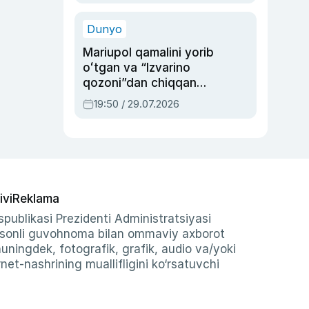
qolgan voqea
Dunyo
Mariupol qamalini yorib
oʻtgan va “Izvarino
qozoni”dan chiqqan
qahramon — Ukraina
19:50 / 29.07.2026
armiyasi bosh
qoʻmondoni Drapatiy
haqida
ivi
Reklama
publikasi Prezidenti Administratsiyasi
-sonli guvohnoma bilan ommaviy axborot
shuningdek, fotografik, grafik, audio va/yoki
et-nashrining muallifligini ko‘rsatuvchi