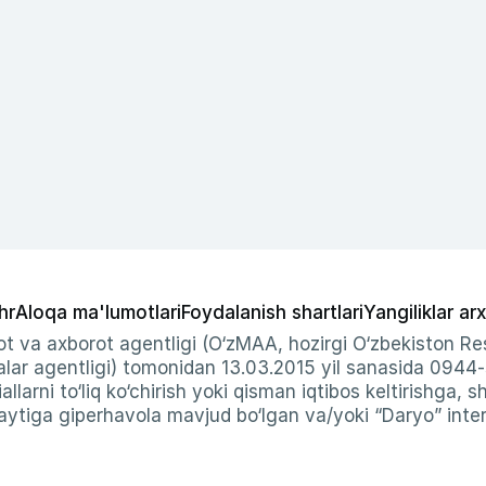
hr
Aloqa ma'lumotlari
Foydalanish shartlari
Yangiliklar arx
t va axborot agentligi (O‘zMAA, hozirgi O‘zbekiston Res
ar agentligi) tomonidan 13.03.2015 yil sanasida 0944
allarni to‘liq ko‘chirish yoki qisman iqtibos keltirishga, 
ytiga giperhavola mavjud bo‘lgan va/yoki “Daryo” intern