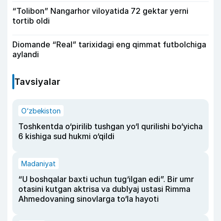
“Tolibon” Nangarhor viloyatida 72 gektar yerni
tortib oldi
Diomande “Real” tarixidagi eng qimmat futbolchiga
aylandi
Tavsiyalar
O‘zbekiston
Toshkentda o‘pirilib tushgan yo‘l qurilishi bo‘yicha
6 kishiga sud hukmi o‘qildi
Madaniyat
“U boshqalar baxti uchun tug‘ilgan edi”. Bir umr
otasini kutgan aktrisa va dublyaj ustasi Rimma
Ahmedovaning sinovlarga to‘la hayoti