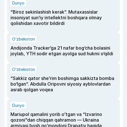
Dunyo
“Biroz sekinlashish kerak”. Mutaxassislar
insoniyat sun’iy intellektni boshqara olmay
qolishidan xavotir bildirdi
O‘zbekiston
Andijonda Tracker’ga 21 nafar bog‘cha bolasini
joylab, YTH sodir etgan ayolga sud hukmi o‘qildi
O‘zbekiston
“Sakkiz qator she’rim boshimga sakkizta bomba
bo‘lgan”. Abdulla Oripovni siyosiy ayblovlardan
asrab qolgan voqea
Dunyo
Mariupol qamalini yorib oʻtgan va “Izvarino
qozoni”dan chiqqan qahramon — Ukraina
armiyasi bosh qoʻmondoni Drapatiy haqida