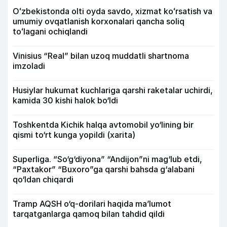
Oʻzbekistonda olti oyda savdo, xizmat koʻrsatish va
umumiy ovqatlanish korxonalari qancha soliq
toʻlagani ochiqlandi
Vinisius “Real” bilan uzoq muddatli shartnoma
imzoladi
Husiylar hukumat kuchlariga qarshi raketalar uchirdi,
kamida 30 kishi halok bo‘ldi
Toshkentda Kichik halqa avtomobil yo‘lining bir
qismi to‘rt kunga yopildi (xarita)
Superliga. “So‘g‘diyona” “Andijon”ni mag‘lub etdi,
“Paxtakor” “Buxoro”ga qarshi bahsda g‘alabani
qo‘ldan chiqardi
Tramp AQSH o‘q-dorilari haqida ma’lumot
tarqatganlarga qamoq bilan tahdid qildi