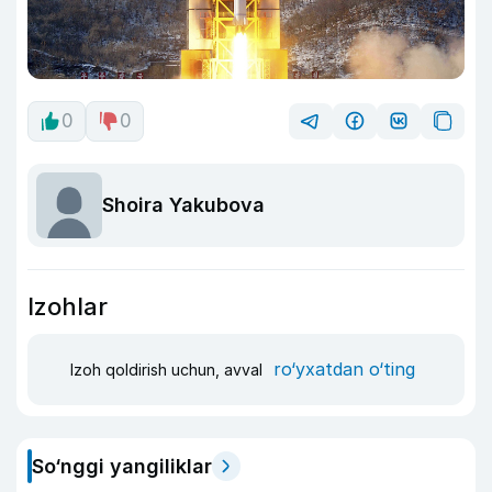
0
0
Shoira Yakubova
Izohlar
ro‘yxatdan o‘ting
Izoh qoldirish uchun, avval
So‘nggi yangiliklar