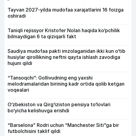
Tayvan 2027-yilda mudofaa xarajatlarini 16 foizga
oshiradi
Taniqli rejissyor Kristofer Nolan haqida ko‘pchilik
bilmaydigan 6 ta qiziqarli fakt
Saudiya mudofaa pakti imzolaganidan ikki kun o‘tib
husiylar qirollikning neftni qayta ishlash zavodiga
hujum qildi
“Tansoqchi”: Gollivudning eng yaxshi
melodramalaridan birining kadr ortida qolib ketgan
voqealari
O‘zbekiston va Qirg‘iziston pensiya to‘lovlari
bo‘yicha kelishuvga erishdi
“Barselona” Rodri uchun “Manchester Siti”ga bir
futbolchisini taklif qildi