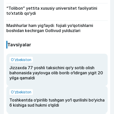
“Tolibon” yettita xususiy universitet faoliyatini
to‘xtatib qo‘ydi
Mashhurlar ham yig‘laydi: fojiali yo‘qotishlarni
boshidan kechirgan Gollivud yulduzlari
Tavsiyalar
O‘zbekiston
Jizzaxda 77 yoshli taksichini qo‘y sotib olish
bahonasida yaylovga olib borib o‘ldirgan yigit 20
yilga qamaldi
O‘zbekiston
Toshkentda o‘pirilib tushgan yo‘l qurilishi bo‘yicha
6 kishiga sud hukmi o‘qildi