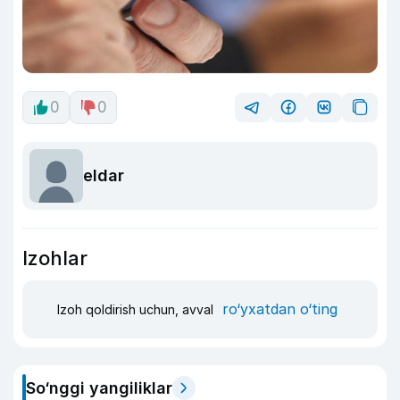
0
0
eldar
Izohlar
ro‘yxatdan o‘ting
Izoh qoldirish uchun, avval
So‘nggi yangiliklar