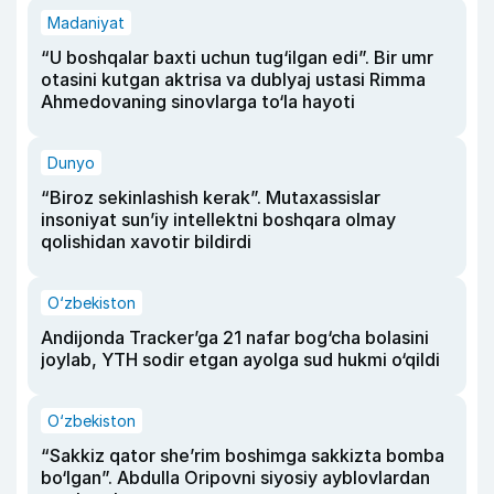
Madaniyat
“U boshqalar baxti uchun tug‘ilgan edi”. Bir umr
otasini kutgan aktrisa va dublyaj ustasi Rimma
Ahmedovaning sinovlarga to‘la hayoti
Dunyo
“Biroz sekinlashish kerak”. Mutaxassislar
insoniyat sun’iy intellektni boshqara olmay
qolishidan xavotir bildirdi
O‘zbekiston
Andijonda Tracker’ga 21 nafar bog‘cha bolasini
joylab, YTH sodir etgan ayolga sud hukmi o‘qildi
O‘zbekiston
“Sakkiz qator she’rim boshimga sakkizta bomba
bo‘lgan”. Abdulla Oripovni siyosiy ayblovlardan