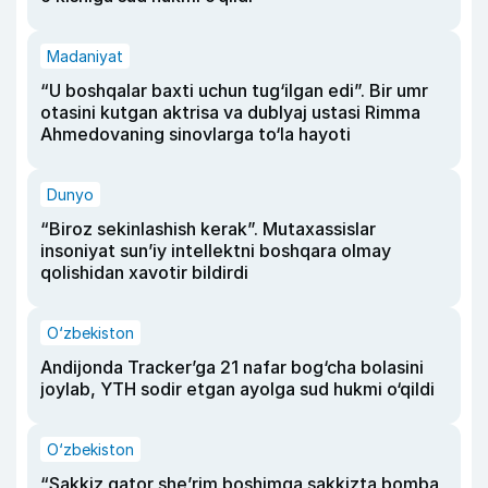
Madaniyat
“U boshqalar baxti uchun tug‘ilgan edi”. Bir umr
otasini kutgan aktrisa va dublyaj ustasi Rimma
Ahmedovaning sinovlarga to‘la hayoti
Dunyo
“Biroz sekinlashish kerak”. Mutaxassislar
insoniyat sun’iy intellektni boshqara olmay
qolishidan xavotir bildirdi
O‘zbekiston
Andijonda Tracker’ga 21 nafar bog‘cha bolasini
joylab, YTH sodir etgan ayolga sud hukmi o‘qildi
O‘zbekiston
“Sakkiz qator she’rim boshimga sakkizta bomba