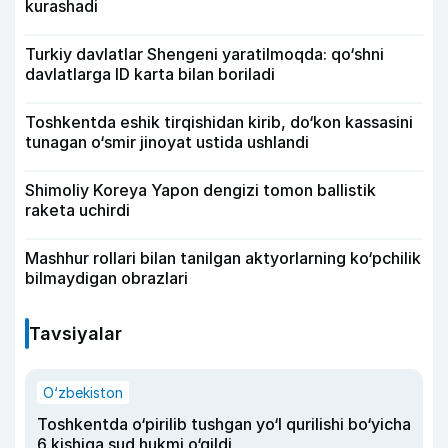
kurashadi
Turkiy davlatlar Shengeni yaratilmoqda: qo‘shni
davlatlarga ID karta bilan boriladi
Toshkentda eshik tirqishidan kirib, do‘kon kassasini
tunagan o‘smir jinoyat ustida ushlandi
Shimoliy Koreya Yapon dengizi tomon ballistik
raketa uchirdi
Mashhur rollari bilan tanilgan aktyorlarning ko‘pchilik
bilmaydigan obrazlari
Tavsiyalar
O‘zbekiston
Toshkentda o‘pirilib tushgan yo‘l qurilishi bo‘yicha
6 kishiga sud hukmi o‘qildi