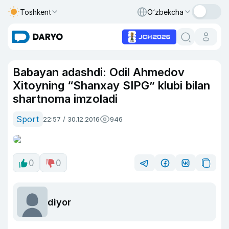
Toshkent
O‘zbekcha
Babayan adashdi: Odil Ahmedov
Xitoyning “Shanxay SIPG” klubi bilan
shartnoma imzoladi
Sport
22:57 / 30.12.2016
946
0
0
diyor