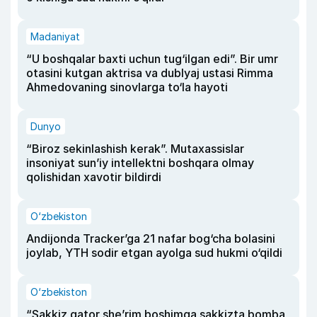
Madaniyat
“U boshqalar baxti uchun tug‘ilgan edi”. Bir umr
otasini kutgan aktrisa va dublyaj ustasi Rimma
Ahmedovaning sinovlarga to‘la hayoti
Dunyo
“Biroz sekinlashish kerak”. Mutaxassislar
insoniyat sun’iy intellektni boshqara olmay
qolishidan xavotir bildirdi
O‘zbekiston
Andijonda Tracker’ga 21 nafar bog‘cha bolasini
joylab, YTH sodir etgan ayolga sud hukmi o‘qildi
O‘zbekiston
“Sakkiz qator she’rim boshimga sakkizta bomba