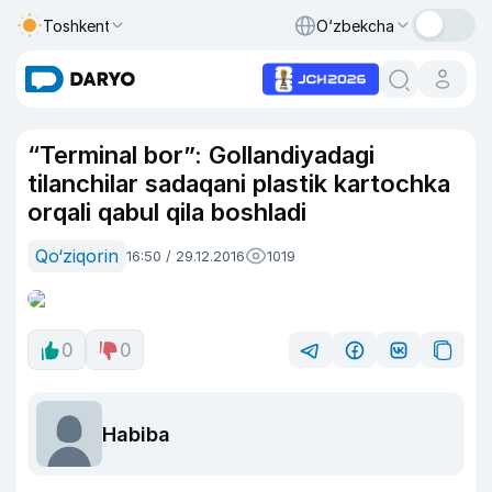
Toshkent
O‘zbekcha
“Terminal bor”: Gollandiyadagi
tilanchilar sadaqani plastik kartochka
orqali qabul qila boshladi
Qo‘ziqorin
16:50 / 29.12.2016
1019
0
0
Habiba