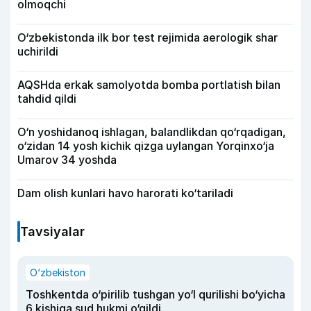
olmoqchi
O‘zbekistonda ilk bor test rejimida aerologik shar
uchirildi
AQSHda erkak samolyotda bomba portlatish bilan
tahdid qildi
O‘n yoshidanoq ishlagan, balandlikdan qo‘rqadigan,
o‘zidan 14 yosh kichik qizga uylangan Yorqinxo‘ja
Umarov 34 yoshda
Dam olish kunlari havo harorati ko‘tariladi
Tavsiyalar
O‘zbekiston
Toshkentda o‘pirilib tushgan yo‘l qurilishi bo‘yicha
6 kishiga sud hukmi o‘qildi