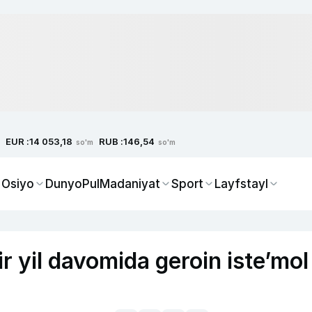
EUR :
RUB :
14 053,18
146,54
so'm
so'm
 Osiyo
Dunyo
Pul
Madaniyat
Sport
Layfstayl
ir yil davomida geroin iste’mol