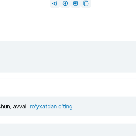
uchun, avval
ro‘yxatdan o‘ting