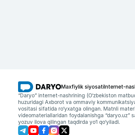
Maxfiylik siyosati
Internet-nas
“Daryo” internet-nashrining (O‘zbekiston matbuo
huzuridagi Axborot va ommaviy kommunikatsiyal
vositasi sifatida ro‘yxatga olingan. Matnli materi
videomateriallaridan foydalanishga “daryo.uz” sa
yozuv ilova qilingan taqdirda yo‘l qo‘yiladi.