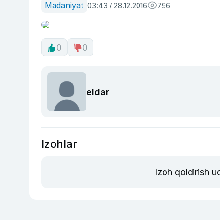
Madaniyat
03:43 / 28.12.2016
796
0
0
eldar
Izohlar
Izoh qoldirish 