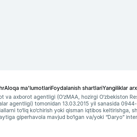
hr
Aloqa ma'lumotlari
Foydalanish shartlari
Yangiliklar arx
t va axborot agentligi (O‘zMAA, hozirgi O‘zbekiston Res
ar agentligi) tomonidan 13.03.2015 yil sanasida 0944
allarni to‘liq ko‘chirish yoki qisman iqtibos keltirishga, 
ytiga giperhavola mavjud bo‘lgan va/yoki “Daryo” intern