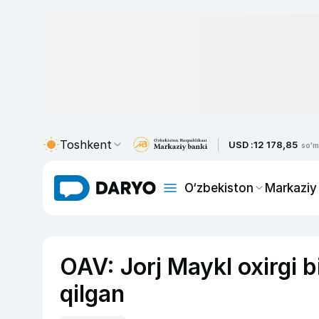
Toshkent
USD :
12 178,85
so'm
O‘zbekiston
Markaziy
OAV: Jorj Maykl oxirgi b
qilgan