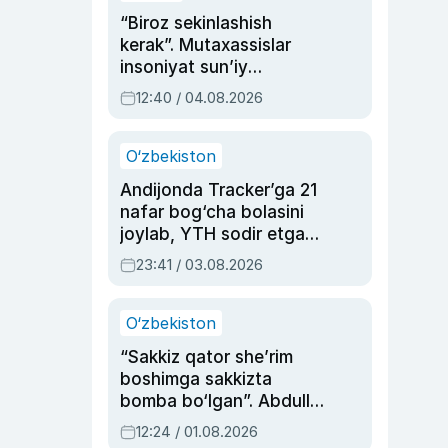
“Biroz sekinlashish
kerak”. Mutaxassislar
insoniyat sun’iy
intellektni boshqara
12:40 / 04.08.2026
olmay qolishidan xavotir
bildirdi
O‘zbekiston
Andijonda Tracker’ga 21
nafar bog‘cha bolasini
joylab, YTH sodir etgan
ayolga sud hukmi o‘qildi
23:41 / 03.08.2026
O‘zbekiston
“Sakkiz qator she’rim
boshimga sakkizta
bomba bo‘lgan”. Abdulla
Oripovni siyosiy
12:24 / 01.08.2026
ayblovlardan asrab