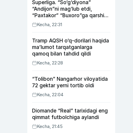
Superliga. “So‘g‘diyona”
“Andijon”ni mag‘lub etdi,
“Paxtakor” “Buxoro”ga qarshi
bahsda g‘alabani qo‘ldan
Kecha, 22:31
chiqardi
Tramp AQSH o‘q-dorilari haqida
ma’lumot tarqatganlarga
qamoq bilan tahdid qildi
Kecha, 22:28
“Tolibon” Nangarhor viloyatida
72 gektar yerni tortib oldi
Kecha, 22:04
Diomande “Real” tarixidagi eng
qimmat futbolchiga aylandi
Kecha, 21:45