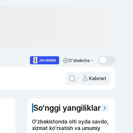
O‘zbekcha
Kabinet
So‘nggi yangiliklar
Oʻzbekistonda olti oyda savdo,
xizmat koʻrsatish va umumiy