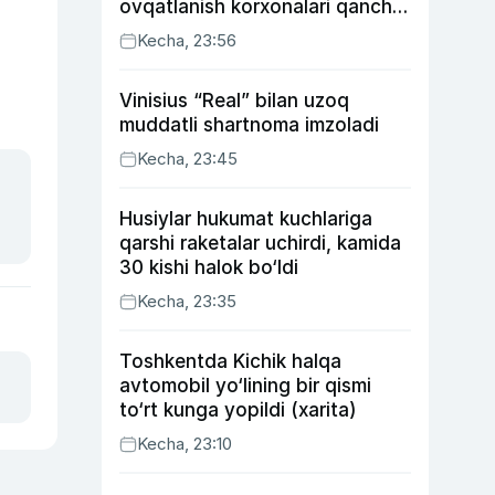
ovqatlanish korxonalari qancha
soliq toʻlagani ochiqlandi
Kecha, 23:56
Vinisius “Real” bilan uzoq
muddatli shartnoma imzoladi
Kecha, 23:45
Husiylar hukumat kuchlariga
qarshi raketalar uchirdi, kamida
30 kishi halok bo‘ldi
Kecha, 23:35
Toshkentda Kichik halqa
avtomobil yo‘lining bir qismi
to‘rt kunga yopildi (xarita)
Kecha, 23:10