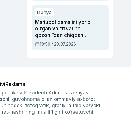
qolgan voqea
Dunyo
Mariupol qamalini yorib
oʻtgan va “Izvarino
qozoni”dan chiqqan
qahramon — Ukraina
19:50 / 29.07.2026
armiyasi bosh
qoʻmondoni Drapatiy
haqida
ivi
Reklama
publikasi Prezidenti Administratsiyasi
-sonli guvohnoma bilan ommaviy axborot
shuningdek, fotografik, grafik, audio va/yoki
et-nashrining muallifligini ko‘rsatuvchi