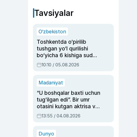
Tavsiyalar
O‘zbekiston
Toshkentda o‘pirilib
tushgan yo‘l qurilishi
bo‘yicha 6 kishiga sud
hukmi o‘qildi
10:10 / 05.08.2026
Madaniyat
“U boshqalar baxti uchun
tug‘ilgan edi”. Bir umr
otasini kutgan aktrisa va
dublyaj ustasi Rimma
13:55 / 04.08.2026
Ahmedovaning
sinovlarga to‘la hayoti
Dunyo