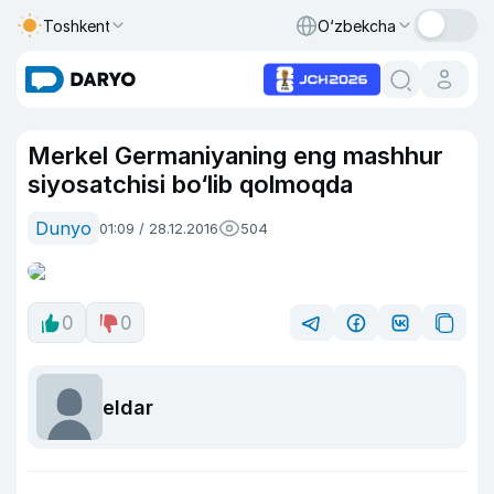
Toshkent
O‘zbekcha
Merkel Germaniyaning eng mashhur
siyosatchisi bo‘lib qolmoqda
Dunyo
01:09 / 28.12.2016
504
0
0
eldar