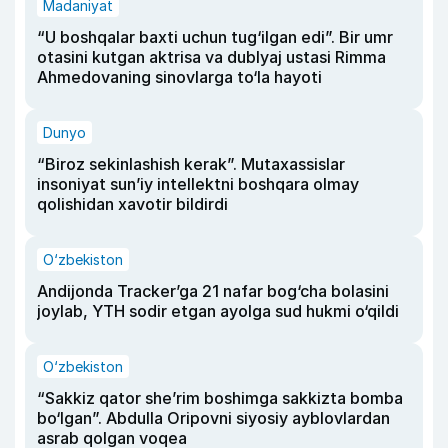
Madaniyat
“U boshqalar baxti uchun tug‘ilgan edi”. Bir umr
otasini kutgan aktrisa va dublyaj ustasi Rimma
Ahmedovaning sinovlarga to‘la hayoti
Dunyo
“Biroz sekinlashish kerak”. Mutaxassislar
insoniyat sun’iy intellektni boshqara olmay
qolishidan xavotir bildirdi
O‘zbekiston
Andijonda Tracker’ga 21 nafar bog‘cha bolasini
joylab, YTH sodir etgan ayolga sud hukmi o‘qildi
O‘zbekiston
“Sakkiz qator she’rim boshimga sakkizta bomba
bo‘lgan”. Abdulla Oripovni siyosiy ayblovlardan
asrab qolgan voqea