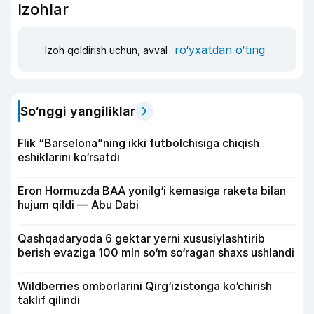
Izohlar
ro‘yxatdan o‘ting
Izoh qoldirish uchun, avval
So‘nggi yangiliklar
Flik “Barselona”ning ikki futbolchisiga chiqish
eshiklarini ko‘rsatdi
Eron Hormuzda BAA yonilg‘i kemasiga raketa bilan
hujum qildi — Abu Dabi
Qashqadaryoda 6 gektar yerni xususiylashtirib
berish evaziga 100 mln so‘m so‘ragan shaxs ushlandi
Wildberries omborlarini Qirg‘izistonga ko‘chirish
taklif qilindi