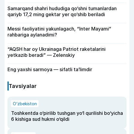
Samarqand shahri hududiga qo‘shni tumanlardan
qariyb 17,2 ming gektar yer qo‘shib beriladi
Messi faoliyatini yakunlagach, “Inter Mayami”
rahbariga aylanadimi?
“AQSH har oy Ukrainaga Patriot raketalarini
yetkazib beradi” — Zelenskiy
Eng yaxshi sarmoya — sifatli ta’limdir
Tavsiyalar
O‘zbekiston
Toshkentda o‘pirilib tushgan yo‘l qurilishi bo‘yicha
6 kishiga sud hukmi o‘qildi