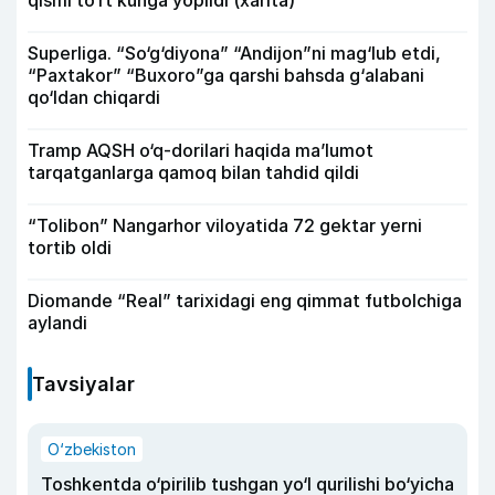
qismi to‘rt kunga yopildi (xarita)
Superliga. “So‘g‘diyona” “Andijon”ni mag‘lub etdi,
“Paxtakor” “Buxoro”ga qarshi bahsda g‘alabani
qo‘ldan chiqardi
Tramp AQSH o‘q-dorilari haqida ma’lumot
tarqatganlarga qamoq bilan tahdid qildi
“Tolibon” Nangarhor viloyatida 72 gektar yerni
tortib oldi
Diomande “Real” tarixidagi eng qimmat futbolchiga
aylandi
Tavsiyalar
O‘zbekiston
Toshkentda o‘pirilib tushgan yo‘l qurilishi bo‘yicha