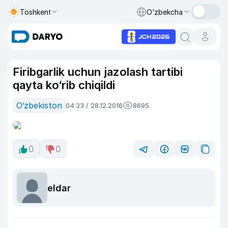
Toshkent
O‘zbekcha
Firibgarlik uchun jazolash tartibi
qayta ko‘rib chiqildi
O‘zbekiston
04:33 / 28.12.2016
8695
0
0
eldar