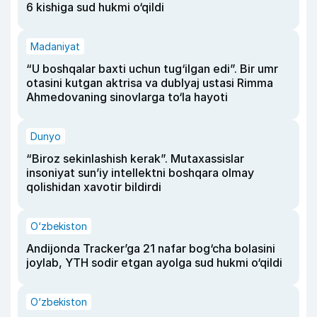
6 kishiga sud hukmi o‘qildi
Madaniyat
“U boshqalar baxti uchun tug‘ilgan edi”. Bir umr
otasini kutgan aktrisa va dublyaj ustasi Rimma
Ahmedovaning sinovlarga to‘la hayoti
Dunyo
“Biroz sekinlashish kerak”. Mutaxassislar
insoniyat sun’iy intellektni boshqara olmay
qolishidan xavotir bildirdi
O‘zbekiston
Andijonda Tracker’ga 21 nafar bog‘cha bolasini
joylab, YTH sodir etgan ayolga sud hukmi o‘qildi
O‘zbekiston