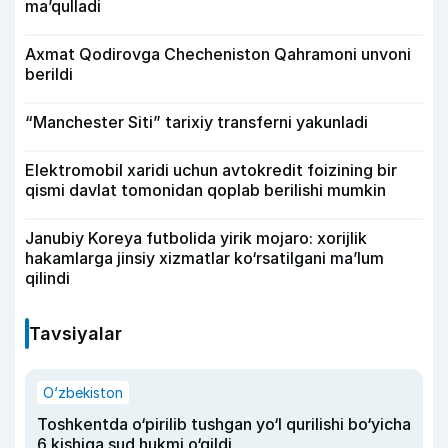
ma’qulladi
Axmat Qodirovga Checheniston Qahramoni unvoni
berildi
“Manchester Siti” tarixiy transferni yakunladi
Elektromobil xaridi uchun avtokredit foizining bir
qismi davlat tomonidan qoplab berilishi mumkin
Janubiy Koreya futbolida yirik mojaro: xorijlik
hakamlarga jinsiy xizmatlar ko‘rsatilgani ma’lum
qilindi
Tavsiyalar
O‘zbekiston
Toshkentda o‘pirilib tushgan yo‘l qurilishi bo‘yicha
6 kishiga sud hukmi o‘qildi