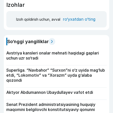
Izohlar
ro‘yxatdan o‘ting
Izoh qoldirish uchun, avval
So‘nggi yangiliklar
Avstriya kansleri onalar mehnati haqidagi gaplari
uchun uzr so‘radi
Superliga. “Navbahor” “Surxon”ni o‘z uyida mag‘lub
etdi, “Lokomotiv” va “Xorazm” uyda g‘alaba
qozondi
Aktyor Abdu­mannon Ubaydullayev vafot etdi
Senat Prezident administratsiyasining huquqiy
maqomini belgilovchi konstitutsiyaviy qonunni