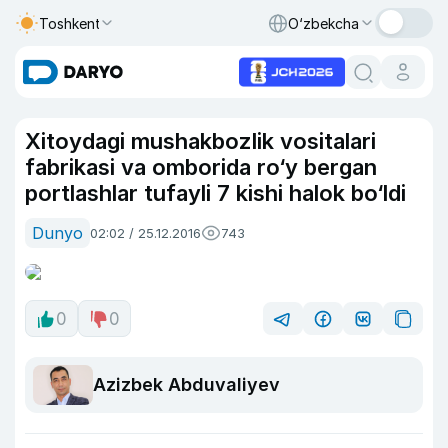
Toshkent
O‘zbekcha
Xitoydagi mushakbozlik vositalari
fabrikasi va omborida ro‘y bergan
portlashlar tufayli 7 kishi halok bo‘ldi
Dunyo
02:02 / 25.12.2016
743
0
0
Azizbek Abduvaliyev