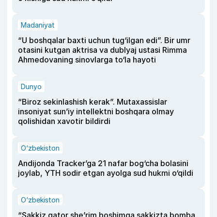
Madaniyat
“U boshqalar baxti uchun tug‘ilgan edi”. Bir umr
otasini kutgan aktrisa va dublyaj ustasi Rimma
Ahmedovaning sinovlarga to‘la hayoti
Dunyo
“Biroz sekinlashish kerak”. Mutaxassislar
insoniyat sun’iy intellektni boshqara olmay
qolishidan xavotir bildirdi
O‘zbekiston
Andijonda Tracker’ga 21 nafar bog‘cha bolasini
joylab, YTH sodir etgan ayolga sud hukmi o‘qildi
O‘zbekiston
“Sakkiz qator she’rim boshimga sakkizta bomba