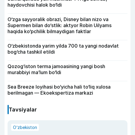
haydovchisi halok bo‘ldi
O‘zga sayyoralik obrazi, Disney bilan nizo va
Supermen bilan do‘stlik: aktyor Robin Uilyams
haqida ko‘pchilik bilmaydigan faktlar
O‘zbekistonda yarim yilda 700 ta yangi nodavlat
bog‘cha tashkil etildi
Qozog‘iston terma jamoasining yangi bosh
murabbiyi ma’lum bo‘ldi
Sea Breeze loyihasi bo‘yicha hali to‘liq xulosa
berilmagan — Ekoekspertiza markazi
Tavsiyalar
O‘zbekiston