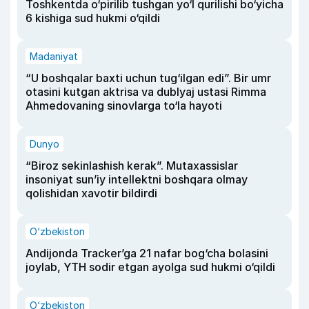
Toshkentda o‘pirilib tushgan yo‘l qurilishi bo‘yicha
6 kishiga sud hukmi o‘qildi
Madaniyat
“U boshqalar baxti uchun tug‘ilgan edi”. Bir umr
otasini kutgan aktrisa va dublyaj ustasi Rimma
Ahmedovaning sinovlarga to‘la hayoti
Dunyo
“Biroz sekinlashish kerak”. Mutaxassislar
insoniyat sun’iy intellektni boshqara olmay
qolishidan xavotir bildirdi
O‘zbekiston
Andijonda Tracker’ga 21 nafar bog‘cha bolasini
joylab, YTH sodir etgan ayolga sud hukmi o‘qildi
O‘zbekiston