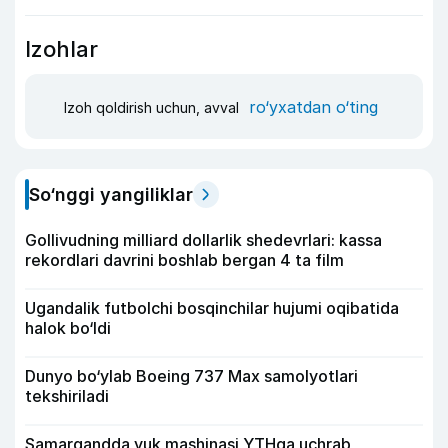
Izohlar
ro‘yxatdan o‘ting
Izoh qoldirish uchun, avval
So‘nggi yangiliklar
Gollivudning milliard dollarlik shedevrlari: kassa
rekordlari davrini boshlab bergan 4 ta film
Ugandalik futbolchi bosqinchilar hujumi oqibatida
halok bo‘ldi
Dunyo bo‘ylab Boeing 737 Max samolyotlari
tekshiriladi
Samarqandda yuk mashinasi YTHga uchrab,