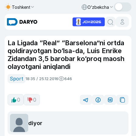
Toshkent
O‘zbekcha
La Ligada “Real” “Barselona”ni ortda
qoldirayotgan bo‘lsa-da, Luis Enrike
Zidandan 3,5 barobar ko‘proq maosh
olayotgani aniqlandi
Sport
18:35 / 25.12.2016
646
0
0
diyor