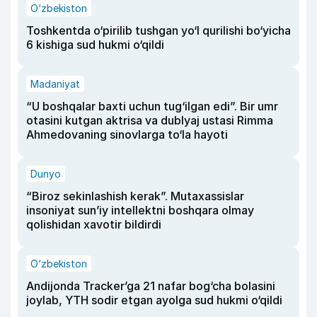
O‘zbekiston
Toshkentda o‘pirilib tushgan yo‘l qurilishi bo‘yicha
6 kishiga sud hukmi o‘qildi
Madaniyat
“U boshqalar baxti uchun tug‘ilgan edi”. Bir umr
otasini kutgan aktrisa va dublyaj ustasi Rimma
Ahmedovaning sinovlarga to‘la hayoti
Dunyo
“Biroz sekinlashish kerak”. Mutaxassislar
insoniyat sun’iy intellektni boshqara olmay
qolishidan xavotir bildirdi
O‘zbekiston
Andijonda Tracker’ga 21 nafar bog‘cha bolasini
joylab, YTH sodir etgan ayolga sud hukmi o‘qildi