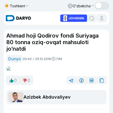
Toshkent
O‘zbekcha
Ahmad hoji Qodirov fondi Suriyaga
80 tonna oziq-ovqat mahsuloti
jo‘natdi
Dunyo
20:42 / 25.12.2016
749
0
0
Azizbek Abduvaliyev