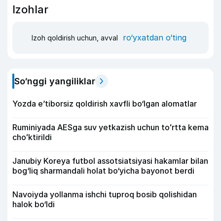
Izohlar
ro‘yxatdan o‘ting
Izoh qoldirish uchun, avval
So‘nggi yangiliklar
Yozda e’tiborsiz qoldirish xavfli bo‘lgan alomatlar
Ruminiyada AESga suv yetkazish uchun toʻrtta kema
choʻktirildi
Janubiy Koreya futbol assotsiatsiyasi hakamlar bilan
bog‘liq sharmandali holat bo‘yicha bayonot berdi
Navoiyda yollanma ishchi tuproq bosib qolishidan
halok bo‘ldi