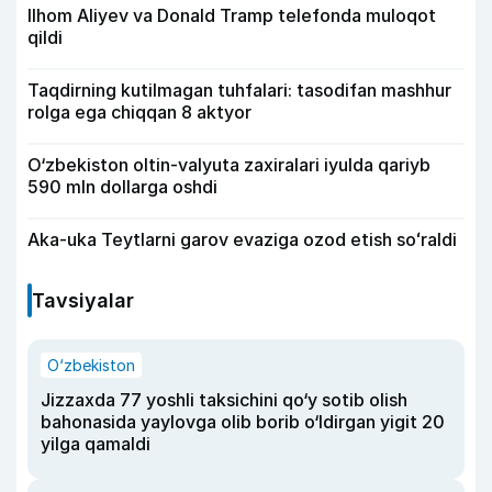
Ilhom Aliyev va Donald Tramp telefonda muloqot
qildi
Taqdirning kutilmagan tuhfalari: tasodifan mashhur
rolga ega chiqqan 8 aktyor
O‘zbekiston oltin-valyuta zaxiralari iyulda qariyb
590 mln dollarga oshdi
Aka-uka Teytlarni garov evaziga ozod etish soʻraldi
Tavsiyalar
O‘zbekiston
Jizzaxda 77 yoshli taksichini qo‘y sotib olish
bahonasida yaylovga olib borib o‘ldirgan yigit 20
yilga qamaldi