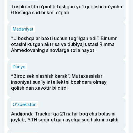
Toshkentda o‘pirilib tushgan yo‘l qurilishi bo‘yicha
6 kishiga sud hukmi o‘qildi
Madaniyat
“U boshqalar baxti uchun tug‘ilgan edi”. Bir umr
otasini kutgan aktrisa va dublyaj ustasi Rimma
Ahmedovaning sinovlarga to‘la hayoti
Dunyo
“Biroz sekinlashish kerak”. Mutaxassislar
insoniyat sun’iy intellektni boshqara olmay
qolishidan xavotir bildirdi
O‘zbekiston
Andijonda Tracker’ga 21 nafar bog‘cha bolasini
joylab, YTH sodir etgan ayolga sud hukmi o‘qildi