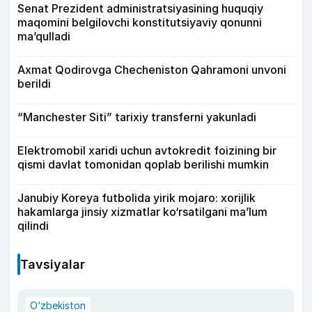
Senat Prezident administratsiyasining huquqiy
maqomini belgilovchi konstitutsiyaviy qonunni
ma’qulladi
Axmat Qodirovga Checheniston Qahramoni unvoni
berildi
“Manchester Siti” tarixiy transferni yakunladi
Elektromobil xaridi uchun avtokredit foizining bir
qismi davlat tomonidan qoplab berilishi mumkin
Janubiy Koreya futbolida yirik mojaro: xorijlik
hakamlarga jinsiy xizmatlar ko‘rsatilgani ma’lum
qilindi
Tavsiyalar
O‘zbekiston