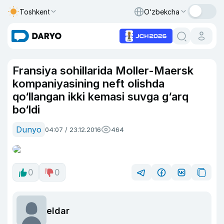
Toshkent
O‘zbekcha
Fransiya sohillarida Moller-Maersk
kompaniyasining neft olishda
qo‘llangan ikki kemasi suvga g‘arq
bo‘ldi
Dunyo
04:07 / 23.12.2016
464
0
0
eldar