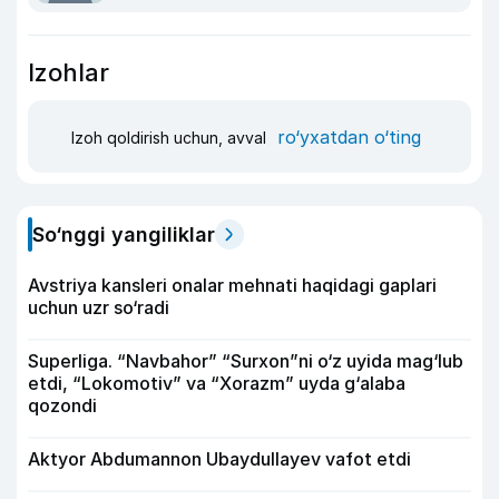
Izohlar
ro‘yxatdan o‘ting
Izoh qoldirish uchun, avval
So‘nggi yangiliklar
Avstriya kansleri onalar mehnati haqidagi gaplari
uchun uzr so‘radi
Superliga. “Navbahor” “Surxon”ni o‘z uyida mag‘lub
etdi, “Lokomotiv” va “Xorazm” uyda g‘alaba
qozondi
Aktyor Abdu­mannon Ubaydullayev vafot etdi